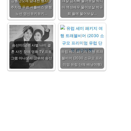
강릉단오제 남대천 행사장
14살 금사빠 물어보살 박지
주차장 무료 셔틀버스 운행
아 액션배우 물어보살 박규
노선 영신유키유키…
희 플메 물어보살…
송선미(남편 사별 나이 결
혼 사진 참여 영화 TV 프로
유럽 세미 패키지 여행 트래
그램 아나운서 고우석 송선
블비어 (2030 소규모 프리
민)
미엄 유럽 단체 배낭여행)