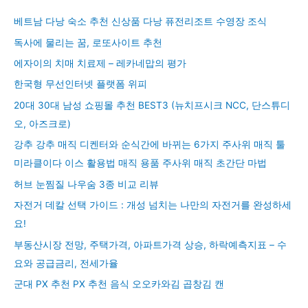
베트남 다낭 숙소 추천 신상품 다낭 퓨전리조트 수영장 조식
독사에 물리는 꿈, 로또사이트 추천
에자이의 치매 치료제 – 레카네맙의 평가
한국형 무선인터넷 플랫폼 위피
20대 30대 남성 쇼핑몰 추천 BEST3 (뉴치프시크 NCC, 단스튜디
오, 아즈크로)
강추 강추 매직 디켄터와 순식간에 바뀌는 6가지 주사위 매직 툴
미라클이다 이스 활용법 매직 용품 주사위 매직 초간단 마법
허브 눈찜질 나우숨 3종 비교 리뷰
자전거 데칼 선택 가이드 : 개성 넘치는 나만의 자전거를 완성하세
요!
부동산시장 전망, 주택가격, 아파트가격 상승, 하락예측지표 – 수
요와 공급금리, 전세가율
군대 PX 추천 PX 추천 음식 오오카와김 곱창김 캔