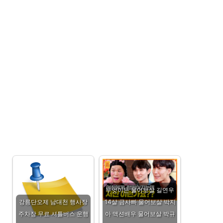
무엇이든 물어보살 길연우
강릉단오제 남대천 행사장
14살 금사빠 물어보살 박지
주차장 무료 셔틀버스 운행
아 액션배우 물어보살 박규