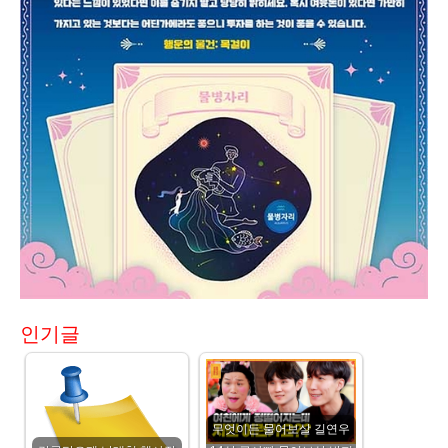
인기글
무엇이든 물어보살 길연우