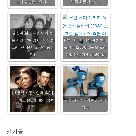
노선 영신유키유키…
희 플메 물어보살…
송선미(남편 사별 나이 결
혼 사진 참여 영화 TV 프로
유럽 세미 패키지 여행 트래
그램 아나운서 고우석 송선
블비어 (2030 소규모 프리
민)
미엄 유럽 단체 배낭여행)
[넷플릭스 공포영화 추천]
아닥하고 볼만한 호러 영화
팔콘 전기스프레이건 솔직
4
리뷰
인기글