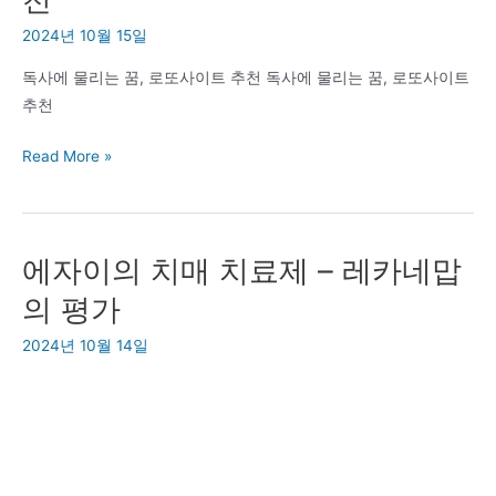
소
2024년 10월 15일
추
천
독사에 물리는 꿈, 로또사이트 추천 독사에 물리는 꿈, 로또사이트
신
추천
상
품
독
Read More »
다
사
낭
에
퓨
물
전
에자이의 치매 치료제 – 레카네맙
리
리
는
의 평가
조
꿈,
트
2024년 10월 14일
로
수
또
영
사
장
이
조
트
식
추