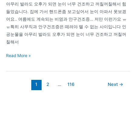
아무리 발라도 오후가 되면 눈이 너무 건조하고 꺼칠꺼칠해서 힘
매
들었습니다. 집에 가서 핸드폰좀 보고싶어서 눈이 아파서 못보겠
직
어요.. 여름에도 계속되는 비염과 안구건조증… 저만 이런가요 ㅠ
툴
ㅠ특히 사무직과 안구건조증은 떼려야 뗄 수 없는 사이입니다 인
미
공눈물을 아무리 발라도 오후가 되면 눈이 너무 건조하고 꺼칠꺼
라
칠해서
클
이
허
Read More »
다
브
이
눈
스
찜
활
Post
1
2
…
116
Next
→
질
용
pagination
나
법
우
매
숨
직
3
용
종
품
비
주