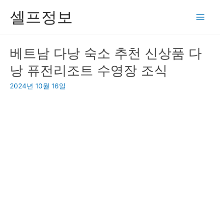
콘
셀프정보
텐
Main
츠
Men
로
베트남 다낭 숙소 추천 신상품 다
건
낭 퓨전리조트 수영장 조식
너
뛰
2024년 10월 16일
기