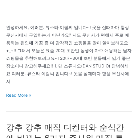
안녕하세요, 여러분. 뷰스타 이람씨 입니다~! 옷을 살때마다 항상
무신사에서 구입하는거 아닌가요? 저도 무신사가 편해서 주로 애
용하는 편인데 가끔 좀 더 감각적인 쇼핑몰을 많이 알아보려고요
+_+!! 그래서 오늘은 요즘 20대 초반인 동생이 자주 애용하는 남자
쇼핑몰을 추천해보려고요~! 20대~30대 초반 분들에게 입기 좋은
장소이니 참고해주세요!! 1. 댄 스튜디오(DAN STUDIO) 안녕하세
요 여러분. 뷰스타 이람씨 입니다~! 옷을 살때마다 항상 무신사에
서
20
Read More »
대
30
대
강추 강추 매직 디켄터와 순식간
남
성
에 바뀌는 6가지 주사위 매직 툴