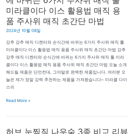
쇼
미라클이다 이스 활용법 매직 용
핑
몰
품 주사위 매직 초간단 마법
추
2024년 10월 08일
천
BEST3
강추 강추 매직 디켄터와 순식간에 바뀌는 6가지 주사위 매직 툴
(뉴
미라클이다 이스 활용법 매직 용품 주사위 매직 초간단 마법 강추
치
강추 매직 디켄터와 순식간에 바뀌는 6가지 주사위 매직 툴 미라
프
클이다 이스 활용법 매직 용품 주사위 매직 초간단 마법 오늘 소개
시
해드릴 제품은 단언컨대, 그야말로 완벽한 제품입니다. 여러분 오
크
늘은 제가 정말 강력 추천하는 제품을 가져왔습니다~ 미라클 다이
NCC,
스의
단
강
스
Read More »
추
튜
강
디
추
오,
허브 눈찜질 나우숨 3종 비교 리뷰
매
아