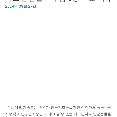
직
즈
2024년 09월 27일
디
크
켄
로)
터
와
순
식
간
에
바
뀌
는
6
가
지
주
여름에도 계속되는 비염과 안구건조증… 저만 이런가요 ㅠㅠ특히
사
사무직과 안구건조증은 떼려야 뗄 수 없는 사이입니다 인공눈물을
위