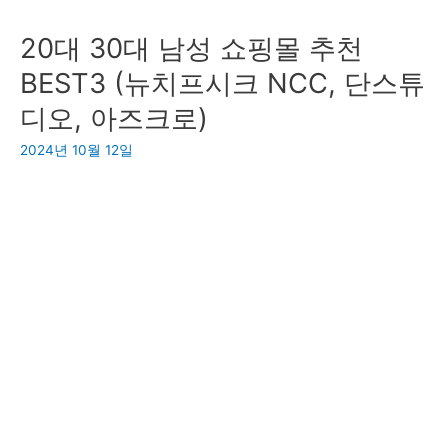
무
20대 30대 남성 쇼핑몰 추천
선
인
BEST3 (뉴치프시크 NCC, 단스튜
터
디오, 아즈크로)
넷
플
2024년 10월 12일
랫
폼
위
피