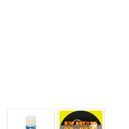
교
사
리
위
뷰
매
직
초
간
단
마
법