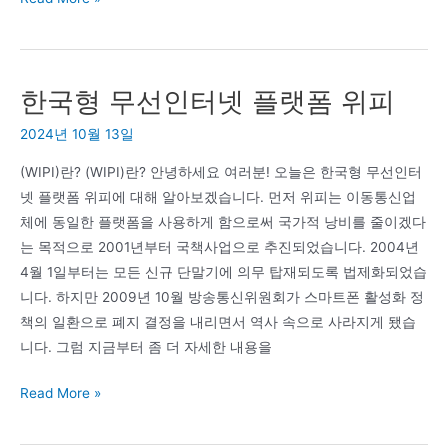
자
이
의
한국형 무선인터넷 플랫폼 위피
치
매
2024년 10월 13일
치
료
(WIPI)란? (WIPI)란? 안녕하세요 여러분! 오늘은 한국형 무선인터
제
넷 플랫폼 위피에 대해 알아보겠습니다. 먼저 위피는 이동통신업
–
체에 동일한 플랫폼을 사용하게 함으로써 국가적 낭비를 줄이겠다
레
는 목적으로 2001년부터 국책사업으로 추진되었습니다. 2004년
카
4월 1일부터는 모든 신규 단말기에 의무 탑재되도록 법제화되었습
네
니다. 하지만 2009년 10월 방송통신위원회가 스마트폰 활성화 정
맙
책의 일환으로 폐지 결정을 내리면서 역사 속으로 사라지게 됐습
의
니다. 그럼 지금부터 좀 더 자세한 내용을
평
한
Read More »
가
국
형