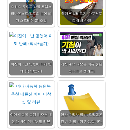
스위스 유스트 쇼핑 코엑스
파나유스트 점포의 눈에 띄
꽃가루 알레르기, 안구건조
다 스프레이 31 오일
증 예방 안경
이진이 - 난 망했어 이제 반
기침 계속 나오는 이유 좋은
해 (작사/듣기)
음식으로 챙겨요!
여아 아동복 등원복 추천 내
안산 수입차 정비, 오일랩은
돈산 바이 미착샷 및 리뷰
전 차종 정비가 가능합니다.