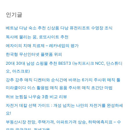
인기글
베트남 다낭 숙소 추천 신상품 다낭 퓨전리조트 수영장 조식
독사에 물리는 꿈, 로또사이트 추천
에자이의 치매 치료제 – 레카네맙의 평가
한국형 무선인터넷 플랫폼 위피
20대 30대 남성 쇼핑몰 추천 BEST3 (뉴치프시크 NCC, 단스튜디
오, 아즈크로)
강추 강추 매직 디켄터와 순식간에 바뀌는 6가지 주사위 매직 툴
미라클이다 이스 활용법 매직 용품 주사위 매직 초간단 마법
허브 눈찜질 나우숨 3종 비교 리뷰
자전거 데칼 선택 가이드 : 개성 넘치는 나만의 자전거를 완성하세
요!
부동산시장 전망, 주택가격, 아파트가격 상승, 하락예측지표 – 수
요와 공급금리, 전세가율