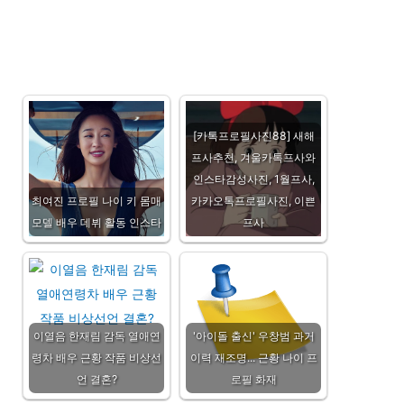
[카톡프로필사진88] 새해
프사추천, 겨울카톡프사와
인스타감성사진, 1월프사,
최여진 프로필 나이 키 몸매
카카오톡프로필사진, 이쁜
모델 배우 데뷔 활동 인스타
프사
이열음 한재림 감독 열애연
'아이돌 출신' 우창범 과거
령차 배우 근황 작품 비상선
이력 재조명... 근황 나이 프
언 결혼?
로필 화재