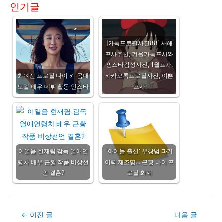
인기글
[카톡프로필사진88] 새해
프사추천, 겨울카톡프사와
인스타감성사진, 1월프사,
최여진 프로필 나이 키 몸매
카카오톡프로필사진, 이쁜
모델 배우 데뷔 활동 인스타
프사
이열음 한재림 감독 열애연
'아이돌 출신' 우창범 과거
령차 배우 근황 작품 비상선
이력 재조명... 근황 나이 프
언 결혼?
로필 화재
Post
←
이전 글
다음 글