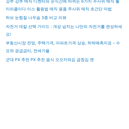
강추 강추 매직 디켄터와 순식간에 바뀌는 6가지 주사위 매직 툴
미라클이다 이스 활용법 매직 용품 주사위 매직 초간단 마법
허브 눈찜질 나우숨 3종 비교 리뷰
자전거 데칼 선택 가이드 : 개성 넘치는 나만의 자전거를 완성하세
요!
부동산시장 전망, 주택가격, 아파트가격 상승, 하락예측지표 – 수
요와 공급금리, 전세가율
군대 PX 추천 PX 추천 음식 오오카와김 곱창김 캔