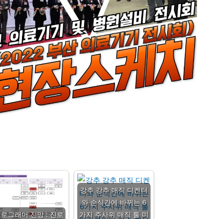
강추 강추 매직 디켄터
와 순식간에 바뀌는 6
로그래머 전망 : 진로
가지 주사위 매직 툴 미