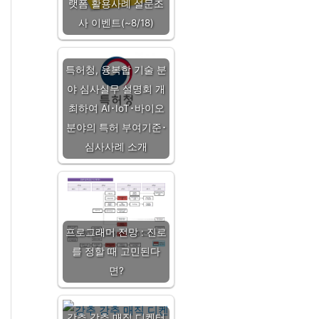
랫폼 활용사례 설문조
사 이벤트(~8/18)
특허청, 융복합 기술 분
야 심사실무 설명회 개
최하여 AI･IoT･바이오
분야의 특허 부여기준･
심사사례 소개
프로그래머 전망 : 진로
를 정할 때 고민된다
면?
강추 강추 매직 디켄터