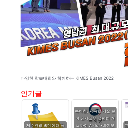
다양한 학술대회와 함께하는 KIMES Busan 2022
인기글
특허청, 융복합 기술 분
야 심사실무 설명회 개
제주관광 빅데이터 플
최하여 AI･IoT･바이오
프