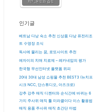
치? _온도와 습도
인기글
베트남 다낭 숙소 추천 신상품 다낭 퓨전리조
트 수영장 조식
독사에 물리는 꿈, 로또사이트 추천
에자이의 치매 치료제 – 레카네맙의 평가
한국형 무선인터넷 플랫폼 위피
20대 30대 남성 쇼핑몰 추천 BEST3 (뉴치프
시크 NCC, 단스튜디오, 아즈크로)
강추 강추 매직 디켄터와 순식간에 바뀌는 6
가지 주사위 매직 툴 미라클이다 이스 활용법
매직 용품 주사위 매직 초간단 마법