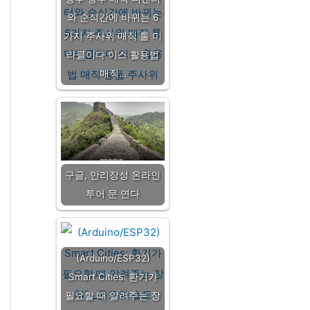
와 순식간에 바뀌는 6
가지 주사위 매직 툴 미
라클이다 이스 활용법
매직…
구글, 만리장성 온라인
투어 문 연다
(Arduino/ESP32)
Smart Cities: 환기가
필요할 때 알려주는 장