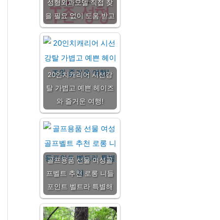
성형외과모델 직접 찾
을 필요 없이 도움 받고
20인치캐리어 시선강
탈 가볍고 예쁜 헤이즈
와 즐거운 여행!
골프용품 선물 여성골
프벨트 추천 로롱 니들
포인트 벨트라 특별해