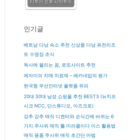
티투어 오후 사막투어
인기글
베트남 다낭 숙소 추천 신상품 다낭 퓨전리조
트 수영장 조식
독사에 물리는 꿈, 로또사이트 추천
에자이의 치매 치료제 – 레카네맙의 평가
한국형 무선인터넷 플랫폼 위피
20대 30대 남성 쇼핑몰 추천 BEST3 (뉴치프
시크 NCC, 단스튜디오, 아즈크로)
강추 강추 매직 디켄터와 순식간에 바뀌는 6
가지 주사위 매직 툴 미라클이다 이스 활용법
매직 용품 주사위 매직 초간단 마법