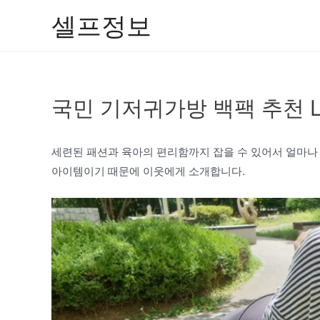
콘
셀프정보
텐
츠
로
건
국민 기저귀가방 백팩 추천 
너
뛰
기
세련된 패션과 육아의 편리함까지 잡을 수 있어서 얼마나
아이템이기 때문에 이웃에게 소개합니다.