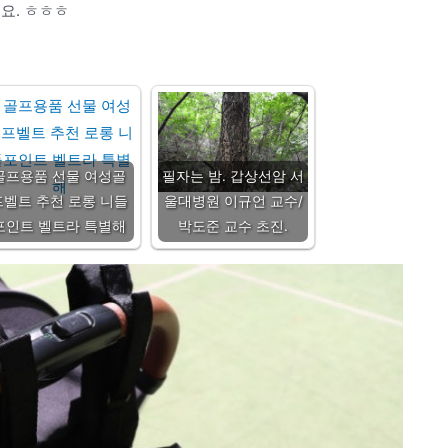
요. ㅎㅎㅎ
골프용품 선물 여성골
필자는 밤. 갑상선암 서
프벨트 추천 로롱 니들
울대병원 이규언 교수/
포인트 벨트라 특별해
박도준 교수 초진.