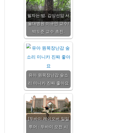
필자는 밤. 갑상선암 서
울대병원 이규언 교수/
박도준 교수 초진.
유아 원목장난감 숲소
리 미니카 진짜 좋아요
[두바이 레이오버 일일
투어 : 두바이 오전 시