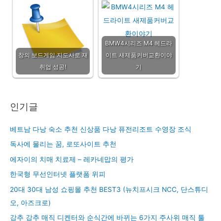
BMW4시리즈 M4 헤드라
창의 보드게임 지도사로 재
이트 새제품커버교환이야
취업 성공!
기
인기글
베트남 다낭 숙소 추천 신상품 다낭 퓨전리조트 수영장 조식
독사에 물리는 꿈, 로또사이트 추천
에자이의 치매 치료제 – 레카네맙의 평가
한국형 무선인터넷 플랫폼 위피
20대 30대 남성 쇼핑몰 추천 BEST3 (뉴치프시크 NCC, 단스튜디
오, 아즈크로)
강추 강추 매직 디켄터와 순식간에 바뀌는 6가지 주사위 매직 툴