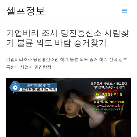
콘
셀프정보
텐
Main
츠
Men
로
기업비리 조사 당진흥신소 사람찾
건
기 불륜 외도 바람 증거찾기
너
뛰
기
기업비리조사 당진흥신소인 찾기 불륜 외도 증거 찾기 전국 심부
름센터 사업자 민간탐정