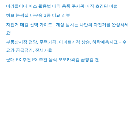
미라클이다 이스 활용법 매직 용품 주사위 매직 초간단 마법
허브 눈찜질 나우숨 3종 비교 리뷰
자전거 데칼 선택 가이드 : 개성 넘치는 나만의 자전거를 완성하세
요!
부동산시장 전망, 주택가격, 아파트가격 상승, 하락예측지표 – 수
요와 공급금리, 전세가율
군대 PX 추천 PX 추천 음식 오오카와김 곱창김 캔