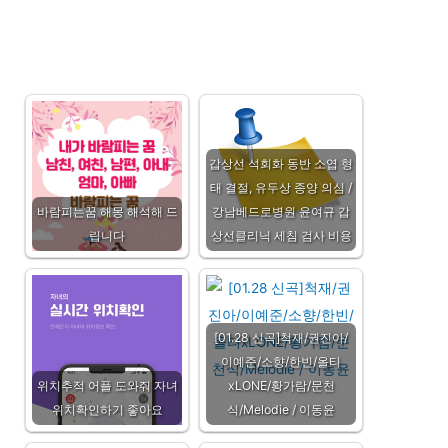
갑상선 석회화 동반 소엽 형
태 결절, 유두상 종양 의심 /
바람피는꿈 해몽 해석해 드
강남베드로병원 윤여규 갑
립니다
상선클리닉 세침 검사 비용
[01.28 신곡]척재/권진아/
이예준/소향/한빈/올티
위치추적 어플 도와줘 자녀
xLONE/황가람/문천
위치확인하기 좋아요
식/Melodie / 이동윤