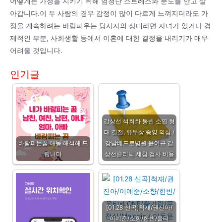
어떻게든 가정을 지키기 위해 엄청난 스트레스와 분노를 안고 살
아갑니다.이 두 사람의 경우 감정이 많이 다르게 느껴지더라도 가
정을 계속하려는 바람피우는 당사자의 상대라면 자녀가 있거나 경
제적인 부분, 사회생활 등에서 이혼에 대한 결정을 내리기가 매우
어려울 것입니다.
인기글
갑상선 석회화 동반 소엽 형
태 결절, 유두상 종양 의심 /
바람피는꿈 해몽 해석해 드
강남베드로병원 윤여규 갑
립니다
상선클리닉 세침 검사 비용
[01.28 신곡]척재/권진아/
이예준/소향/한빈/올티