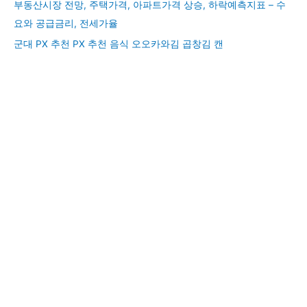
부동산시장 전망, 주택가격, 아파트가격 상승, 하락예측지표 – 수
요와 공급금리, 전세가율
군대 PX 추천 PX 추천 음식 오오카와김 곱창김 캔