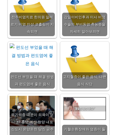
전주비염치료 한의원 알레
강일이비인후과 미사 비염
르기 비염 만성 코흘림이 지
수술의 부비동염 축농증을
속되면
자세히 알아보려면
편도선 부었을 때 해결 방법
고지혈증이 좋은 음식, 나쁜
과 편도염에 좋은 음식
음식 식단
무기력증 때문이 의욕이 없
다면? 충남 예산 청양 내포
신도시 온양온천 당진 공주
기혈순환장애와 염증이 돌