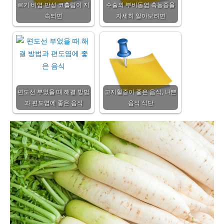
르기 비염 만성 코흘림이 지
수술의 부비동염 축농증을
속되면
자세히 알아보려면
편도선 부었을 때 해결 방법
고지혈증이 좋은 음식, 나쁜
과 편도염에 좋은 음식
음식 식단