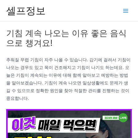
콘
셀프정보
텐
Main
츠
Men
로
기침 계속 나오는 이유 좋은 음식
건
으로 챙겨요!
너
뛰
기
추워질 무렵 기침이 자주 나올 수 있습니다. 감기에 걸려서 기침이
나오는 경우도 있고 목이 건조해지고 기침이 나기도 하는데요. 오
늘은 기침이 계속되는 이유에 대해 함께 알아보고 예방하는 방법
을 알아보겠습니다. 기침이 계속 나오면 일상생활에도 문제가 생
길 수 있으므로 정확한 원인을 찾아 적절한 관리를 진행하는 것이
중요합니다.