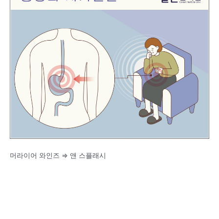
머라이어 와인즈 ⇒ 앤 스플래시