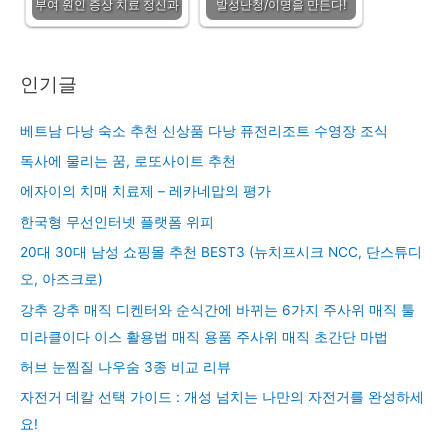
부여 원인 증상 치료 정신과
발성난청/이명을 만든다!
인기글
베트남 다낭 숙소 추천 신상품 다낭 퓨전리조트 수영장 조식
독사에 물리는 꿈, 로또사이트 추천
에자이의 치매 치료제 – 레카네맙의 평가
한국형 무선인터넷 플랫폼 위피
20대 30대 남성 쇼핑몰 추천 BEST3 (뉴치프시크 NCC, 단스튜디
오, 아즈크로)
강추 강추 매직 디켄터와 순식간에 바뀌는 6가지 주사위 매직 툴
미라클이다 이스 활용법 매직 용품 주사위 매직 초간단 마법
허브 눈찜질 나우숨 3종 비교 리뷰
자전거 데칼 선택 가이드 : 개성 넘치는 나만의 자전거를 완성하세
요!