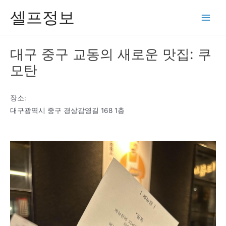
콘
셀프정보
텐
Main
츠
Men
로
대구 중구 교동의 새로운 맛집: 쿠
건
모탄
너
뛰
기
장소:
대구광역시 중구 경상감영길 168 1층