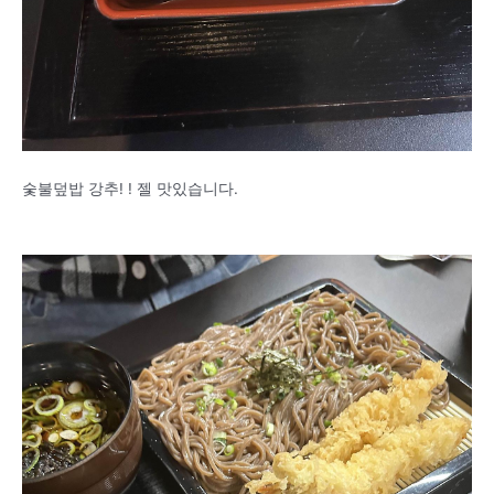
숯불덮밥 강추! ! 젤 맛있습니다.