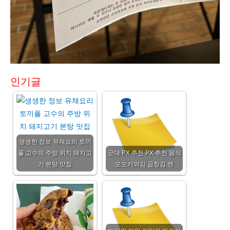
인기글
생생한 정보 유채요리 토끼
풀 고수의 주방 위치 돼지고
군대 PX 추천 PX 추천 음식
기 본탕 맛집
오오카와김 곱창김 캔