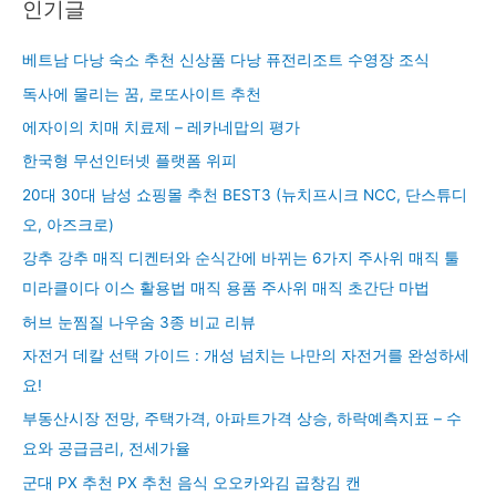
인기글
베트남 다낭 숙소 추천 신상품 다낭 퓨전리조트 수영장 조식
독사에 물리는 꿈, 로또사이트 추천
에자이의 치매 치료제 – 레카네맙의 평가
한국형 무선인터넷 플랫폼 위피
20대 30대 남성 쇼핑몰 추천 BEST3 (뉴치프시크 NCC, 단스튜디
오, 아즈크로)
강추 강추 매직 디켄터와 순식간에 바뀌는 6가지 주사위 매직 툴
미라클이다 이스 활용법 매직 용품 주사위 매직 초간단 마법
허브 눈찜질 나우숨 3종 비교 리뷰
자전거 데칼 선택 가이드 : 개성 넘치는 나만의 자전거를 완성하세
요!
부동산시장 전망, 주택가격, 아파트가격 상승, 하락예측지표 – 수
요와 공급금리, 전세가율
군대 PX 추천 PX 추천 음식 오오카와김 곱창김 캔