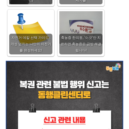
민)
세가율
자전거 데칼 선택 가이드 :
축농증 한의원, '이것'만 치
개성 넘치는 나만의 자전거
료하면 축농증은 금방 해결
를 완성하세요!
됩니다!