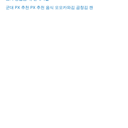
군대 PX 추천 PX 추천 음식 오오카와김 곱창김 캔