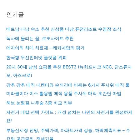
인기글
베트남 다낭 숙소 추천 신상품 다낭 퓨전리조트 수영장 조식
독사에 물리는 꿈, 로또사이트 추천
에자이의 치매 치료제 – 레카네맙의 평가
한국형 무선인터넷 플랫폼 위피
20대 30대 남성 쇼핑몰 추천 BEST3 (뉴치프시크 NCC, 단스튜디
오, 아즈크로)
강추 강추 매직 디켄터와 순식간에 바뀌는 6가지 주사위 매직 툴
미라클이다 이스 활용법 매직 용품 주사위 매직 초간단 마법
허브 눈찜질 나우숨 3종 비교 리뷰
자전거 데칼 선택 가이드 : 개성 넘치는 나만의 자전거를 완성하세
요!
부동산시장 전망, 주택가격, 아파트가격 상승, 하락예측지표 – 수
요와 공급금리, 전세가율