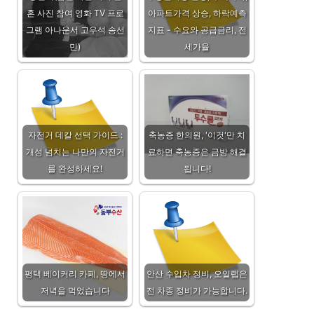
혼 사진 참여 영화 TV 프로
아파트가격 상승, 하락예측
그램 아나운서 고우석 송선
지표 - 수요와 공급금리, 전
민)
세가율
자전거 데칼 선택 가이드 :
축농증 한의원, '이것'만 치
개성 넘치는 나만의 자전거
료하면 축농증은 금방 해결
를 완성하세요!
됩니다!
평택 베이커리 카페, 땅에서
안산 수입차 정비, 오일랩은
저녁을 먹었습니다
전 차종 정비가 가능합니다.