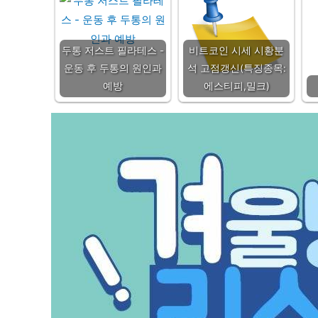
두통 저스트 필라테스 -
비트코인 시세 시황분
운동 후 두통의 원인과
석 고점갱신(특징종목:
예방
에스티피,밀크)