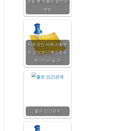
운동 후 두통의 원인과
예방
비트코인 시세 시황분
석 고점갱신(특징종목:
에스티피,밀크)
좋은 인간관계