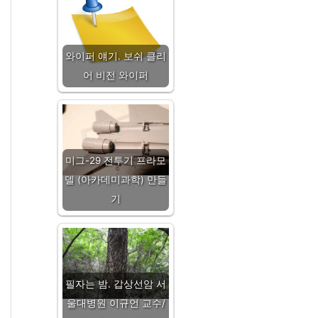
와이퍼 얘기. 보쉬 클리
어 비전 와이퍼
미그-29 전투기 프라모
델 (아카데미과학) 만들
기
필자는 밤. 갑상선암 서
울대병원 이규언 교수/