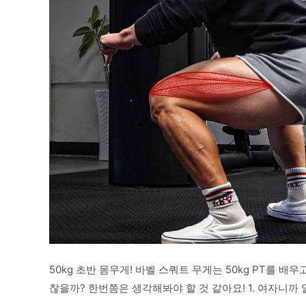
50kg 초반 몸무게! 바벨 스쿼트 무게는 50kg PT를 배
찮을까? 한번쯤은 생각해봐야 할 것 같아요! 1. 여자니까 