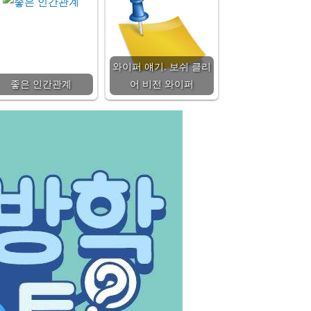
와이퍼 얘기. 보쉬 클리
좋은 인간관계
어 비전 와이퍼