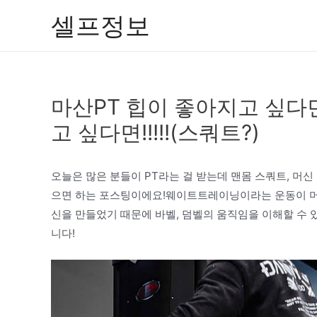
콘
셀프정보
텐
츠
로
건
마산PT 힙이 좋아지고 싶다면
너
뛰
고 싶다면!!!!!(스쿼트?)
기
오늘은 많은 분들이 PT라는 걸 받는데 맨몸 스쿼트, 머
으면 하는 포스팅이에요!웨이트트레이닝이라는 운동이 머
신을 만들었기 때문에 바벨, 덤벨의 움직임을 이해할 수
니다!