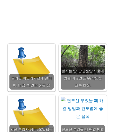
필자는 밤. 갑상선암 서울대
필리핀 이민가기전에 알아
병원 이규언 교수/박도준
야 할 점, 치안과 좋은 점
교수 초진.
안산 수입차 정비, 오일랩은
편도선 부었을 때 해결 방법