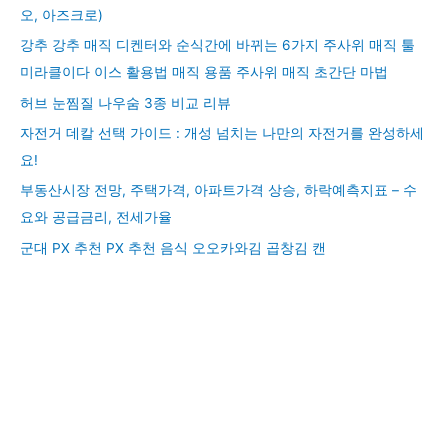
오, 아즈크로)
강추 강추 매직 디켄터와 순식간에 바뀌는 6가지 주사위 매직 툴
미라클이다 이스 활용법 매직 용품 주사위 매직 초간단 마법
허브 눈찜질 나우숨 3종 비교 리뷰
자전거 데칼 선택 가이드 : 개성 넘치는 나만의 자전거를 완성하세
요!
부동산시장 전망, 주택가격, 아파트가격 상승, 하락예측지표 – 수
요와 공급금리, 전세가율
군대 PX 추천 PX 추천 음식 오오카와김 곱창김 캔