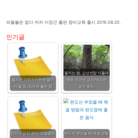
파울볼은 없다 저자 이장근 출판 창비교육 출시 2016.08.20.
인기글
필자는 밤. 갑상선암 서울대
필리핀 이민가기전에 알아
병원 이규언 교수/박도준
야 할 점, 치안과 좋은 점
교수 초진.
안산 수입차 정비, 오일랩은
편도선 부었을 때 해결 방법