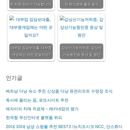
전 차종 정비가 가능합니다.
과 편도염에 좋은 음식
대부업 집담보대출, 대부중
갑상선기능저하증, 갑상선
개업체는 어떤 곳일까요?
기능항진증 증상 및 원인
인기글
베트남 다낭 숙소 추천 신상품 다낭 퓨전리조트 수영장 조식
독사에 물리는 꿈, 로또사이트 추천
에자이의 치매 치료제 – 레카네맙의 평가
한국형 무선인터넷 플랫폼 위피
20대 30대 남성 쇼핑몰 추천 BEST3 (뉴치프시크 NCC, 단스튜디