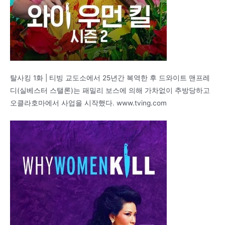
탈사킹 1화 | 티빙 교도소에서 25년간 복역한 후 드와이트 맨프레
디(실베스터 스탤론)는 패밀리 보스에 의해 가차없이 추방당하고
오클라호마에서 사업을 시작했다. www.tving.com