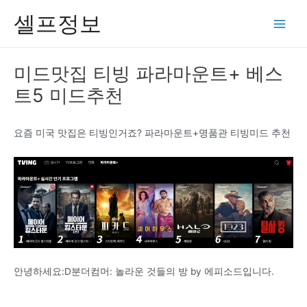
콘
셀프정보
텐
Main
츠
Men
로
미드맛집 티빙 파라마운트+ 베스
건
트5 미드추천
너
뛰
기
요즘 미국 맛집은 티빙인거죠? 파라마운트+명품관 티빙미드 추천
안녕하세요:D분더컴머: 놀라운 것들의 방 by 에피소드입니다.