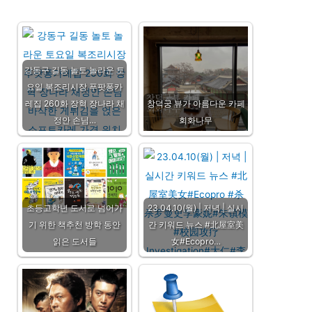
강동구 길동 놀토 놀라운 토
요일 복조리시장 푸팟퐁카
레집 260화 장혁 장나라 채
창덕궁 뷰가 아름다운 카페
정안 손님…
회화나무
초등고학년 도서로 넘어가
23.04.10(월) | 저녁 | 실시
기 위한 책추천 방학 동안
간 키워드 뉴스 #北屋室美
읽은 도서들
女#Ecopro…