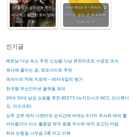
[넷플릭스 공포영화 추천]
John Wick 4 - 캐릭터, 줄
아닥하고 볼만한 호러 영화
거리 및 결말. 존 윅 4 리뷰.
4
"바바 야가!"
인기글
베트남 다낭 숙소 추천 신상품 다낭 퓨전리조트 수영장 조식
독사에 물리는 꿈, 로또사이트 추천
에자이의 치매 치료제 – 레카네맙의 평가
한국형 무선인터넷 플랫폼 위피
20대 30대 남성 쇼핑몰 추천 BEST3 (뉴치프시크 NCC, 단스튜디
오, 아즈크로)
강추 강추 매직 디켄터와 순식간에 바뀌는 6가지 주사위 매직 툴
미라클이다 이스 활용법 매직 용품 주사위 매직 초간단 마법
허브 눈찜질 나우숨 3종 비교 리뷰