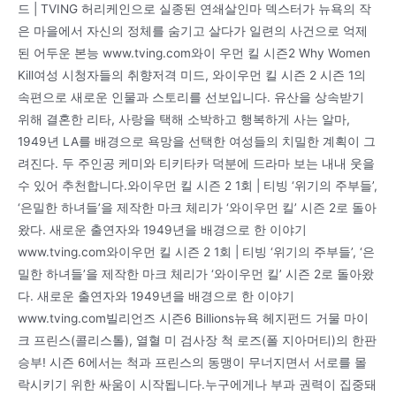
드 | TVING 허리케인으로 실종된 연쇄살인마 덱스터가 뉴욕의 작
은 마을에서 자신의 정체를 숨기고 살다가 일련의 사건으로 억제
된 어두운 본능 www.tving.com와이 우먼 킬 시즌2 Why Women
Kill여성 시청자들의 취향저격 미드, 와이우먼 킬 시즌 2 시즌 1의
속편으로 새로운 인물과 스토리를 선보입니다. 유산을 상속받기
위해 결혼한 리타, 사랑을 택해 소박하고 행복하게 사는 알마,
1949년 LA를 배경으로 욕망을 선택한 여성들의 치밀한 계획이 그
려진다. 두 주인공 케미와 티키타카 덕분에 드라마 보는 내내 웃을
수 있어 추천합니다.와이우먼 킬 시즌 2 1회 | 티빙 ‘위기의 주부들’,
‘은밀한 하녀들’을 제작한 마크 체리가 ‘와이우먼 킬’ 시즌 2로 돌아
왔다. 새로운 출연자와 1949년을 배경으로 한 이야기
www.tving.com와이우먼 킬 시즌 2 1회 | 티빙 ‘위기의 주부들’, ‘은
밀한 하녀들’을 제작한 마크 체리가 ‘와이우먼 킬’ 시즌 2로 돌아왔
다. 새로운 출연자와 1949년을 배경으로 한 이야기
www.tving.com빌리언즈 시즌6 Billions뉴욕 헤지펀드 거물 마이
크 프린스(콜리스톨), 열혈 미 검사장 척 로즈(폴 지아머티)의 한판
승부! 시즌 6에서는 척과 프린스의 동맹이 무너지면서 서로를 몰
락시키기 위한 싸움이 시작됩니다.누구에게나 부과 권력이 집중돼