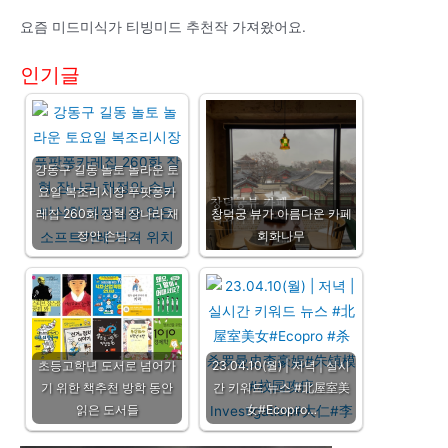
요즘 미드미식가 티빙미드 추천작 가져왔어요.
인기글
강동구 길동 놀토 놀라운 토
요일 복조리시장 푸팟퐁카
레집 260화 장혁 장나라 채
창덕궁 뷰가 아름다운 카페
정안 손님…
회화나무
초등고학년 도서로 넘어가
23.04.10(월) | 저녁 | 실시
기 위한 책추천 방학 동안
간 키워드 뉴스 #北屋室美
읽은 도서들
女#Ecopro…