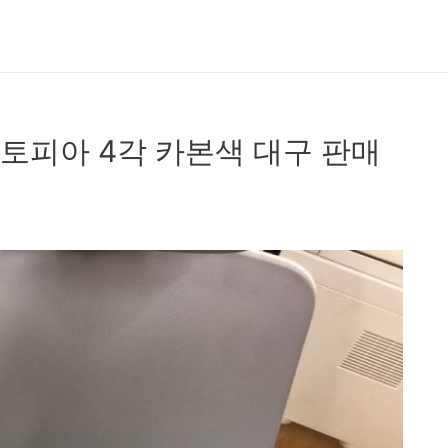
토피아 4각 카본색 대구 판매