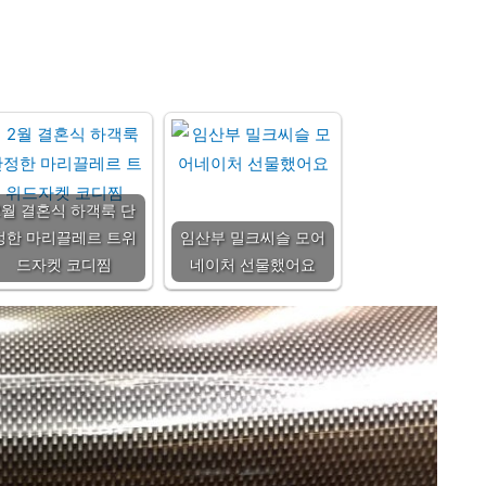
2월 결혼식 하객룩 단
정한 마리끌레르 트위
임산부 밀크씨슬 모어
드자켓 코디찜
네이처 선물했어요