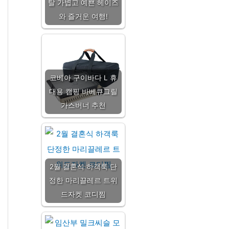
탈 가볍고 예쁜 헤이즈
와 즐거운 여행!
코베아 구이바다 L 휴
대용 캠핑 바베큐그릴
가스버너 추천
2월 결혼식 하객룩 단
정한 마리끌레르 트위
드자켓 코디찜