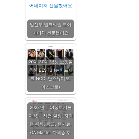
임산부 밀크씨슬 모어
네이처 선물했어요
20대 30대 남성 쇼핑몰
추천 BEST3 (뉴치프시
크 NCC, 단스튜디오,
아즈크로)
2023년 ITQ(정보기술
자격) - 시험 일정, 자격
증 종류, 등급, 응시료,
OA Master 자격증 취