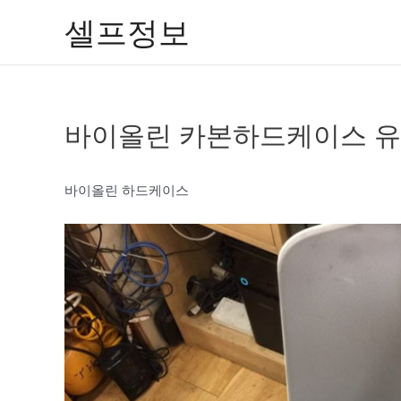
콘
셀프정보
텐
츠
로
건
바이올린 카본하드케이스 유
너
뛰
기
바이올린 하드케이스