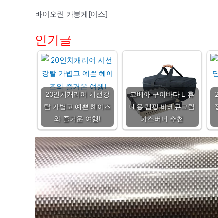
바이오린 카봉케[이스]
인기글
20인치캐리어 시선강
코베아 구이바다 L 휴
탈 가볍고 예쁜 헤이즈
대용 캠핑 바베큐그릴
와 즐거운 여행!
가스버너 추천