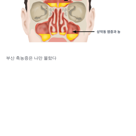
부산 축농증은 나만 몰랐다