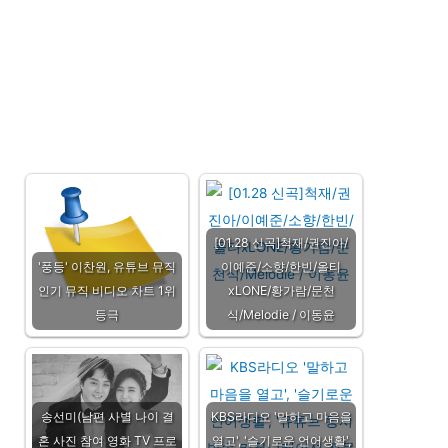
[01.28 신곡]척재/권진아/
'풍등' 이찬원, 유튜브 뮤직
이예준/소향/한빈/올티
인기 뮤직 비디오 차트 1위
xLONE/황가람/문천
등극
식/Melodie / 이동윤
송선미(남편 사별 나이 결
KBS라디오 '말하고 마음을
혼 사진 참여 영화 TV 프로
열고', '슬기로운 언어생활',