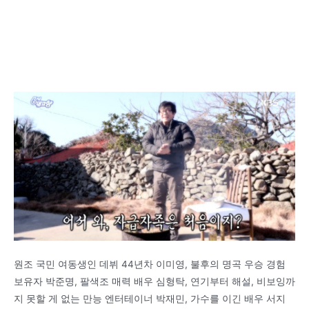
원조 국민 여동생인 데뷔 44년차 이미영, 불후의 명곡 우승 경험
보유자 박준명, 팔색조 매력 배우 심형탁, 연기부터 해설, 비보잉까
지 못할 게 없는 만능 엔터테이너 박재민, 가수를 이긴 배우 서지