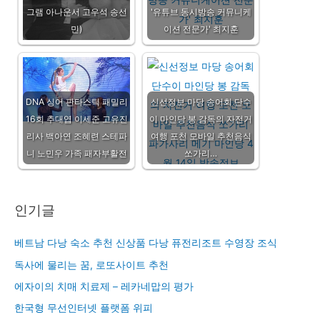
그램 아나운서 고우석 송선
'유튜브 동시방송 커뮤니케
민)
이션 전문가' 최지훈
DNA 싱어 판타스틱 패밀리
신선정보 마당 송어회 단수
16회 추대엽 이세준 고유진
이 마인당 봉 감독의 자전거
리사 백아연 조혜련 스테파
여행 포천 모바일 추천음식
니 노민우 가족 패자부활전
쏘가리…
인기글
베트남 다낭 숙소 추천 신상품 다낭 퓨전리조트 수영장 조식
독사에 물리는 꿈, 로또사이트 추천
에자이의 치매 치료제 – 레카네맙의 평가
한국형 무선인터넷 플랫폼 위피