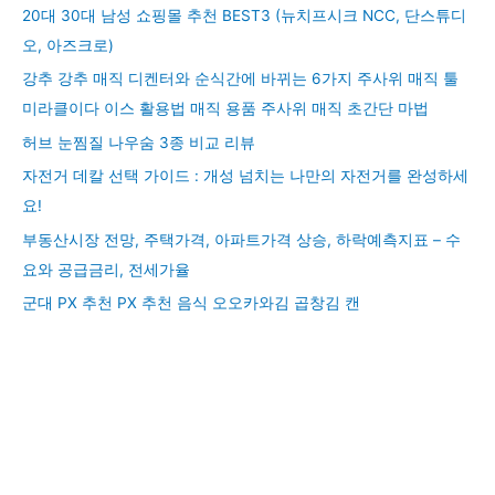
20대 30대 남성 쇼핑몰 추천 BEST3 (뉴치프시크 NCC, 단스튜디
오, 아즈크로)
강추 강추 매직 디켄터와 순식간에 바뀌는 6가지 주사위 매직 툴
미라클이다 이스 활용법 매직 용품 주사위 매직 초간단 마법
허브 눈찜질 나우숨 3종 비교 리뷰
자전거 데칼 선택 가이드 : 개성 넘치는 나만의 자전거를 완성하세
요!
부동산시장 전망, 주택가격, 아파트가격 상승, 하락예측지표 – 수
요와 공급금리, 전세가율
군대 PX 추천 PX 추천 음식 오오카와김 곱창김 캔