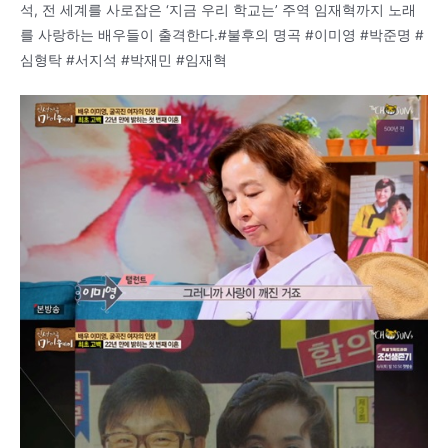
석, 전 세계를 사로잡은 ‘지금 우리 학교는’ 주역 임재혁까지 노래
를 사랑하는 배우들이 출격한다.#불후의 명곡 #이미영 #박준명 #
심형탁 #서지석 #박재민 #임재혁