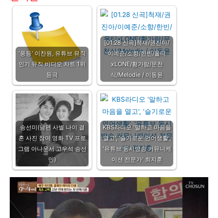
[01.28 신곡]척재/권진아/
'풍등' 이찬원, 유튜브 뮤직
이예준/소향/한빈/올티
인기 뮤직 비디오 차트 1위
xLONE/황가람/문천
등극
식/Melodie / 이동윤
송선미(남편 사별 나이 결
KBS라디오 '말하고 마음을
혼 사진 참여 영화 TV 프로
열고', '슬기로운 언어생활',
그램 아나운서 고우석 송선
'유튜브 동시방송 커뮤니케
민)
이션 전문가' 최지훈