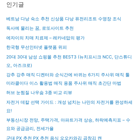
인기글
베트남 다낭 숙소 추천 신상품 다낭 퓨전리조트 수영장 조식
독사에 물리는 꿈, 로또사이트 추천
에자이의 치매 치료제 – 레카네맙의 평가
한국형 무선인터넷 플랫폼 위피
20대 30대 남성 쇼핑몰 추천 BEST3 (뉴치프시크 NCC, 단스튜디
오, 아즈크로)
강추 강추 매직 디켄터와 순식간에 바뀌는 6가지 주사위 매직 툴
미라클이다 이스 활용법 매직 용품 주사위 매직 초간단 마법
허브 눈찜질 나우숨 3종 비교 리뷰
자전거 데칼 선택 가이드 : 개성 넘치는 나만의 자전거를 완성하세
요!
부동산시장 전망, 주택가격, 아파트가격 상승, 하락예측지표 – 수
요와 공급금리, 전세가율
군대 PX 추천 PX 추천 음식 오오카와김 곱창김 캔