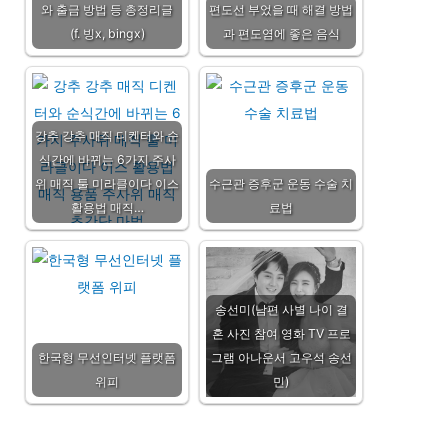
와 출금 방법 등 총정리글
편도선 부었을 때 해결 방법
(f. 빙x, bingx)
과 편도염에 좋은 음식
강추 강추 매직 디켄터와 순
식간에 바뀌는 6가지 주사
위 매직 툴 미라클이다 이스
수근관 증후군 운동 수술 치
활용법 매직…
료법
송선미(남편 사별 나이 결
혼 사진 참여 영화 TV 프로
한국형 무선인터넷 플랫폼
그램 아나운서 고우석 송선
위피
민)