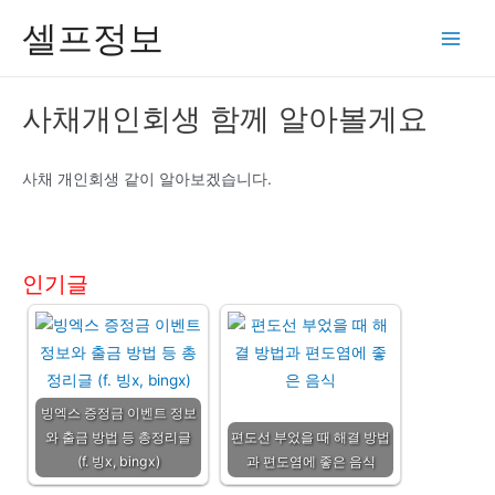
콘
셀프정보
텐
Main
츠
Men
로
사채개인회생 함께 알아볼게요
건
너
뛰
사채 개인회생 같이 알아보겠습니다.
기
인기글
빙엑스 증정금 이벤트 정보
와 출금 방법 등 총정리글
편도선 부었을 때 해결 방법
(f. 빙x, bingx)
과 편도염에 좋은 음식