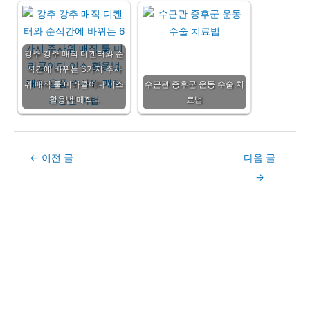
강추 강추 매직 디켄터와 순
식간에 바뀌는 6가지 주사
위 매직 툴 미라클이다 이스
수근관 증후군 운동 수술 치
활용법 매직…
료법
Post
←
이전 글
다음 글
navigation
→