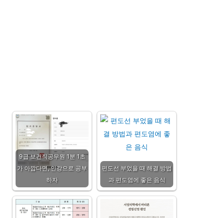
9급 보건직공무원 1분 1초
가 아깝다면, 인강으로 공부
편도선 부었을 때 해결 방법
하자
과 편도염에 좋은 음식