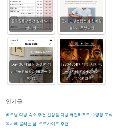
공무원음주운전 징계 막고
군자 만성전립선염 한의원
싶다면
정하지 못했다면
Day 36 베를린 3-3 (다리
[230405][인터뷰] 서인국,
위 비눗방울만, 베를린돔 전
'늑대사냥(Project Wolf
망대)
Hunting)' 일본…
인기글
베트남 다낭 숙소 추천 신상품 다낭 퓨전리조트 수영장 조식
독사에 물리는 꿈, 로또사이트 추천