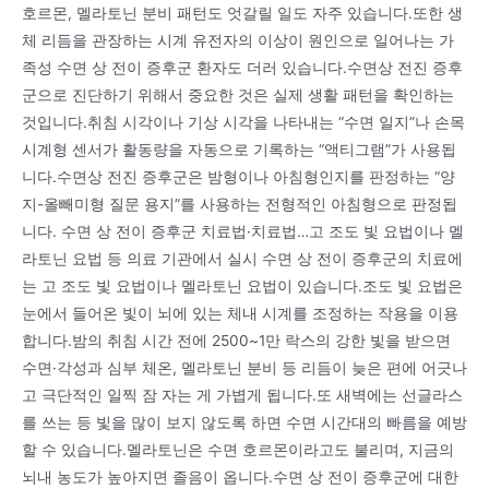
호르몬, 멜라토닌 분비 패턴도 엇갈릴 일도 자주 있습니다.또한 생
체 리듬을 관장하는 시계 유전자의 이상이 원인으로 일어나는 가
족성 수면 상 전이 증후군 환자도 더러 있습니다.수면상 전진 증후
군으로 진단하기 위해서 중요한 것은 실제 생활 패턴을 확인하는
것입니다.취침 시각이나 기상 시각을 나타내는 “수면 일지”나 손목
시계형 센서가 활동량을 자동으로 기록하는 “액티그램”가 사용됩
니다.수면상 전진 증후군은 밤형이나 아침형인지를 판정하는 “양
지-올빼미형 질문 용지”를 사용하는 전형적인 아침형으로 판정됩
니다. 수면 상 전이 증후군 치료법·치료법…고 조도 빛 요법이나 멜
라토닌 요법 등 의료 기관에서 실시 수면 상 전이 증후군의 치료에
는 고 조도 빛 요법이나 멜라토닌 요법이 있습니다.조도 빛 요법은
눈에서 들어온 빛이 뇌에 있는 체내 시계를 조정하는 작용을 이용
합니다.밤의 취침 시간 전에 2500~1만 락스의 강한 빛을 받으면
수면·각성과 심부 체온, 멜라토닌 분비 등 리듬이 늦은 편에 어긋나
고 극단적인 일찍 잠 자는 게 가볍게 됩니다.또 새벽에는 선글라스
를 쓰는 등 빛을 많이 보지 않도록 하면 수면 시간대의 빠름을 예방
할 수 있습니다.멜라토닌은 수면 호르몬이라고도 불리며, 지금의
뇌내 농도가 높아지면 졸음이 옵니다.수면 상 전이 증후군에 대한