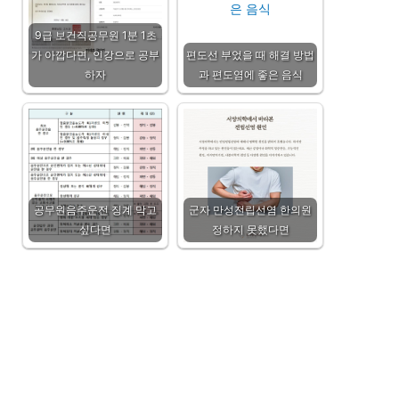
9급 보건직공무원 1분 1초
가 아깝다면, 인강으로 공부
편도선 부었을 때 해결 방법
하자
과 편도염에 좋은 음식
공무원음주운전 징계 막고
군자 만성전립선염 한의원
싶다면
정하지 못했다면