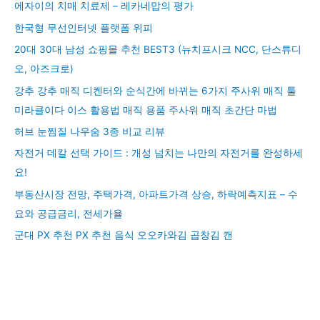
에자이의 치매 치료제 – 레카네맙의 평가
한국형 무선인터넷 플랫폼 위피
20대 30대 남성 쇼핑몰 추천 BEST3 (뉴치프시크 NCC, 단스튜디
오, 아즈크로)
강추 강추 매직 디켄터와 순식간에 바뀌는 6가지 주사위 매직 툴
미라클이다 이스 활용법 매직 용품 주사위 매직 초간단 마법
허브 눈찜질 나우숨 3종 비교 리뷰
자전거 데칼 선택 가이드 : 개성 넘치는 나만의 자전거를 완성하세
요!
부동산시장 전망, 주택가격, 아파트가격 상승, 하락예측지표 – 수
요와 공급금리, 전세가율
군대 PX 추천 PX 추천 음식 오오카와김 곱창김 캔