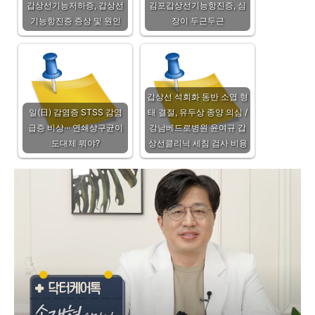
갑상선기능저하증, 갑상선
김포갑상선기능항진증, 심
기능항진증 증상 및 원인
장이 두근두근
갑상선 석회화 동반 소엽 형
일(日) 감염증 STSS 감염
태 결절, 유두상 종양 의심 /
급증 비상··· 연쇄상구균이
강남베드로병원 윤여규 갑
도대체 뭐야?
상선클리닉 세침 검사 비용