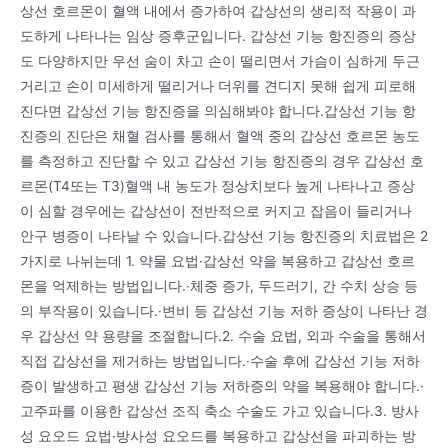
상선 호르몬이 혈액 내에서 증가하여 갑상선의 생리적 작용이 과
도하게 나타나는 임상 증후군입니다. 갑상선 기능 항진증의 증상
도 다양하지만 우선 숨이 차고 손이 떨리면서 가슴이 심하게 두근
거리고 손이 미세하게 떨리거나 더위를 견디지 못해 쉽게 피로해
진다면 갑상선 기능 항진증을 의심해봐야 합니다.갑상선 기능 항
진증의 진단은 채혈 검사를 통해서 혈액 중의 갑상선 호르몬 농도
를 측정하고 진단할 수 있고 갑상선 기능 항진증의 경우 갑상선 호
르몬(T4또는 T3)혈액 내 농도가 정상치보다 높게 나타나고 증상
이 심할 경우에는 갑상선이 전반적으로 커지고 잡음이 들리거나
안구 병증이 나타날 수 있습니다.갑상선 기능 항진증의 치료법은 2
가지로 나뉘는데 1. 약물 요법·갑상선 약을 복용하고 갑상선 호르
몬을 억제하는 방법입니다.·체중 증가, 두드러기, 간 수치 상승 등
의 부작용이 있습니다.·변비 등 갑상선 기능 저하 증상이 나타난 경
우 갑상선 약 용량을 조절합니다.2. 수술 요법, 외과 수술을 통해서
직접 갑상선을 제거하는 방법입니다.·수술 후에 갑상선 기능 저하
증이 발생하고 평생 갑상선 기능 저하증의 약을 복용해야 합니다.·
고주파를 이용한 갑상선 조직 축소 수술도 가고 있습니다.3. 방사
성 요오드 요법·방사성 요오드를 복용하고 갑상선을 파괴하는 방