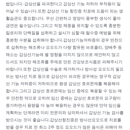
법입니다.·갑상선을 파괴한다고 갑상선 기능 저하의 부작용이 일
어날 수 있습니다.또한 갑상선 기능 항진증 치료에 도움이 되는 생
활습관도 중요합니다. 우선 간편하고 영양이 풍부한 생식이 좋아
금연은 필수입니다.그리고 적정 체중을 유지할 수 있도록 충분한
칼로리와 단백질을 섭취하고 설사가 심할 때 탈수증 예방을 위해
충분한 수분을 섭취해야 합니다.갑상선기능저하증의 경우 반찬으
로 섭취하는 해조류나 요오드가 다량 함유된 브로콜리, 양배추 등
채소는 갑상선기능에 별 영향을 미치지 않으므로 제안하지 않고
드셔도 되지만 해조류를 주제로 만든 건강보조식품은 피해주시기
바랍니다.또한 갑상선을 수술로 제거하거나 방사성 요오드의 필요
또는 방사선 치료 등으로 갑상선이 파괴된 경우에는 영구적 갑상
선 기능 저하증이 저하되므로 평생 갑상선 호르몬제를 복용해야
합니다.그리고 갑상선 호르몬제는 임신 중에도 복용할 수 있는 매
우 안전한 약으로 오히려 임신 중에는 갑상선 호르몬의 요구량이
증가하면서 용량을 더 높여 복용하는 경우도 많은데 만약 임신을
계획하는 단계라면 미리 전문의와 상의하셔서 갑상선 기능 검사를
받으시는 것이 좋습니다.갑상선항진증은 방사선요오드로 치료를
받을 경우 치료 전 최소 2주 정도 요오드가 많은 음식은 피해야 하