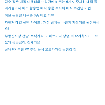
강추 강추 매직 디켄터와 순식간에 바뀌는 6가지 주사위 매직 툴
미라클이다 이스 활용법 매직 용품 주사위 매직 초간단 마법
허브 눈찜질 나우숨 3종 비교 리뷰
자전거 데칼 선택 가이드 : 개성 넘치는 나만의 자전거를 완성하세
요!
부동산시장 전망, 주택가격, 아파트가격 상승, 하락예측지표 – 수
요와 공급금리, 전세가율
군대 PX 추천 PX 추천 음식 오오카와김 곱창김 캔