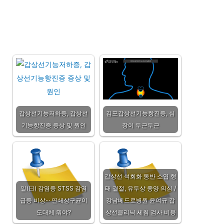
갑상선기능저하증, 갑상선
김포갑상선기능항진증, 심
기능항진증 증상 및 원인
장이 두근두근
갑상선 석회화 동반 소엽 형
일(日) 감염증 STSS 감염
태 결절, 유두상 종양 의심 /
급증 비상··· 연쇄상구균이
강남베드로병원 윤여규 갑
도대체 뭐야?
상선클리닉 세침 검사 비용