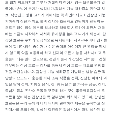
도 쉽게 피로해지고 피부가 거칠어져 여성의 경우 월경불순과 얼
굴이나 손발에 붓기가 생깁니다.갑상선 기능 저하증의 진단과 치
료, 식습관도 병을 고치기 위해서는 꼭 확인하세요.1. 갑상선 기능
저하증의 진단과 치료 혈액 검사와 초음파로 간단하게 진단하는
호르몬 양이 정상 여부를 검사하고 약물로 치료하게 되면서 처음
에는 조금씩 시작해서 서서히 유지량을 늘리고 나가게 되는데, 갑
상선 호르몬 수치가 안정적으로 유지될 때까지 4~6주마다 검사를
해야 합니다.임신 중이거나 수유 중에도 아이에게 큰 영향을 미치
지 않도록 약을 복용해야 하고 신체의 모든 기능을 저하시키고 우
울증이 되는 일이 있으므로, 갱년기 증세와 갑상선 저하증이 겹친
경우에는 여성 호르몬 검사를 통해서 여성 호르몬 치료를 병행할
것을 추천합니다.2. 갑상선 기능 저하증을 예방하는 생활 습관·적
당량의 요오드가 충분한 바다 조류 식품을 섭취, 신선한 야채와 과
일을 많이 섭취, 지방질 음식, 잣, 콩 등을 피할 과식은 금물, 걷기,
줄넘기 등의 유산소 운동을 꾸준히 하는 것이 좋을까요갑상선 호
르몬을 분비하는 갑상선은 목 앞부분에 위치하고 있으며, 갑상선
호르몬은 우리 몸의 에너지 대사에 관여하여 체온을 유지하고 신
진대사를 조절하며, 갑상선 항진증은 갑상선에서 과잉 생산된 갑