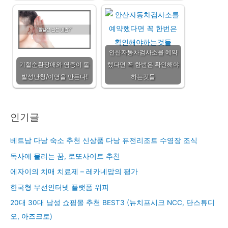
안산자동차검사소를 예약
기혈순환장애와 염증이 돌
했다면 꼭 한번은 확인해야
발성난청/이명을 만든다!
하는것들
인기글
베트남 다낭 숙소 추천 신상품 다낭 퓨전리조트 수영장 조식
독사에 물리는 꿈, 로또사이트 추천
에자이의 치매 치료제 – 레카네맙의 평가
한국형 무선인터넷 플랫폼 위피
20대 30대 남성 쇼핑몰 추천 BEST3 (뉴치프시크 NCC, 단스튜디
오, 아즈크로)