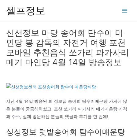
콘
셀프정보
텐
Main
츠
Men
로
신선정보 마당 송어회 단수이 마
건
인당 봉 감독의 자전거 여행 포천
너
뛰
모바일 추천음식 쏘가리 파가사리
기
메기 마인당 4월 14일 방송정보
지난 4월 14일 방송된 회 정보집 송어회 탐수이매은탕 가게에 많
은 분들이 궁금해하셨고, 포천 쏘가리 파가사리 메기매은탕 가격
과 주소, 실제 방문하신 분들의 댓글과 후기를 한 번에!
싱싱정보 텃밭송어회 탐수이매운탕