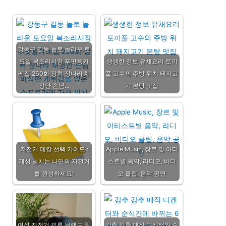
강동구 길동 놀토 놀라운 토
요일 복조리시장 푸팟퐁카
생생한 정보 유채요리 토끼
레집 260화 장혁 장나라 채
풀 고수의 주방 위치 돼지고
정안 손님…
기 본탕 맛집
자전거 데칼 선택 가이드 :
Apple Music, 장르 및 아티
개성 넘치는 나만의 자전거
스트별 음악, 라디오, 비디
를 완성하세요!
오 클립, 음악 공연
여성 자전거 의류 브랜드 알
강추 강추 매직 디켄터와 순