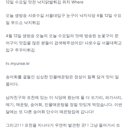
12일 수요일 맛전 낙지닭발튀김 위치 Where
오늘 생방송 샤로수길 서울대입구 눈구이 낙지식당 4월 12일 수요
일 푸드쇼 낙지튀김
4월 12일 생방송 오늘의 오늘 수요일의 맛에 방송된 눈꽃구이 문
어구이 맛집을 많은 분들이 검색해주셨어요! 샤로수길 서울대학교
입구 주꾸미튀김
tv.myunse.kr
송어회를 곁들인 싱싱한 민물매운탕은 정성이 듬뿍 담겨 맛이 일
품이다.
남자친구와 포천에 있는 이 식당에 왔는데 둘 다 쏘가리, 파가사리,
메기, 매운탕, 송어회, 민물매운탕을 정말 맛있게 먹었습니다. 이번
달에는 또 다른 송어회 단수이 매은탕집에 갑니다!
그리고! ! ! 포천을 지나다가 우연히 발견한 곳! ! 그냥 들어가서 쏘