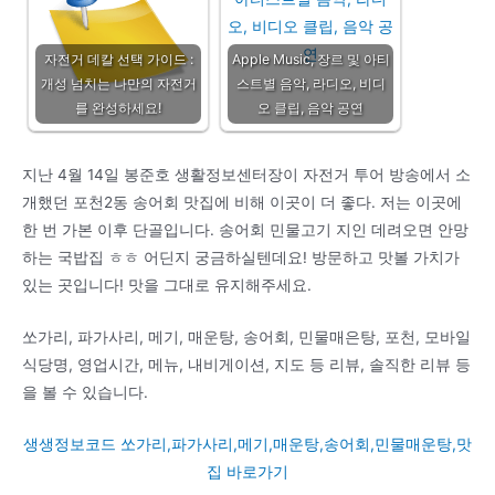
자전거 데칼 선택 가이드 :
Apple Music, 장르 및 아티
개성 넘치는 나만의 자전거
스트별 음악, 라디오, 비디
를 완성하세요!
오 클립, 음악 공연
지난 4월 14일 봉준호 생활정보센터장이 자전거 투어 방송에서 소
개했던 포천2동 송어회 맛집에 비해 이곳이 더 좋다. 저는 이곳에
한 번 가본 이후 단골입니다. 송어회 민물고기 지인 데려오면 안망
하는 국밥집 ㅎㅎ 어딘지 궁금하실텐데요! 방문하고 맛볼 가치가
있는 곳입니다! 맛을 그대로 유지해주세요.
쏘가리, 파가사리, 메기, 매운탕, 송어회, 민물매은탕, 포천, 모바일
식당명, 영업시간, 메뉴, 내비게이션, 지도 등 리뷰, 솔직한 리뷰 등
을 볼 수 있습니다.
생생정보코드 쏘가리,파가사리,메기,매운탕,송어회,민물매운탕,맛
집 바로가기