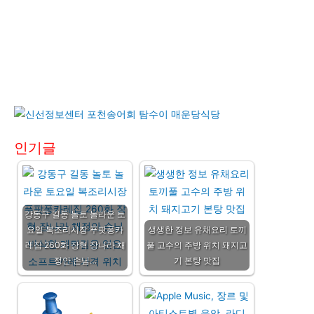
인기글
강동구 길동 놀토 놀라운 토
요일 복조리시장 푸팟퐁카
생생한 정보 유채요리 토끼
레집 260화 장혁 장나라 채
풀 고수의 주방 위치 돼지고
정안 손님…
기 본탕 맛집