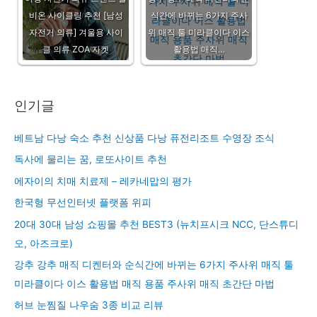
비온 사이클링 추천 [남성
식간에 바뀌는 6가지 주사
자전거 의류] 겨울용 사이
위 매직 툴 미라클이다 이스
클 의류 ZOA 자켓
활용법 매직…
인기글
베트남 다낭 숙소 추천 신상품 다낭 퓨전리조트 수영장 조식
독사에 물리는 꿈, 로또사이트 추천
에자이의 치매 치료제 – 레카네맙의 평가
한국형 무선인터넷 플랫폼 위피
20대 30대 남성 쇼핑몰 추천 BEST3 (뉴치프시크 NCC, 단스튜디
오, 아즈크로)
강추 강추 매직 디켄터와 순식간에 바뀌는 6가지 주사위 매직 툴
미라클이다 이스 활용법 매직 용품 주사위 매직 초간단 마법
허브 눈찜질 나우숨 3종 비교 리뷰