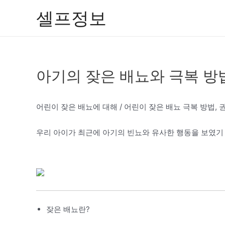
콘
셀프정보
텐
츠
로
건
아기의 잦은 배뇨와 극복 방
너
뛰
기
어린이 잦은 배뇨에 대해 / 어린이 잦은 배뇨 극복 방법, 권
우리 아이가 최근에 아기의 빈뇨와 유사한 행동을 보였기
잦은 배뇨란?