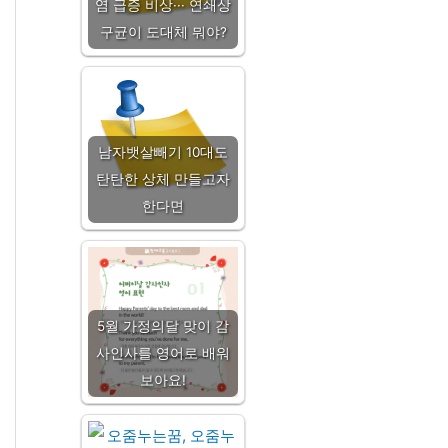
염 급증 비상··· 연쇄상
구균이 도대체 뭐야?
남자뱃살빼기 10대도
탄탄한 상체 만들고자
한다면
5월 가정의달 맞이 감
사인사를 영어로 배워
보아요!