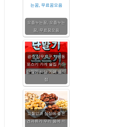
오줌누는꿈, 오줌누는
꿈, 무료꿈모음
광주 상무지구 치평동
포스기 가게 술집 카드
단말기 식당 카페 음식
점
고혈압과 심장에 좋은
견과류가 우리 몸에 끼