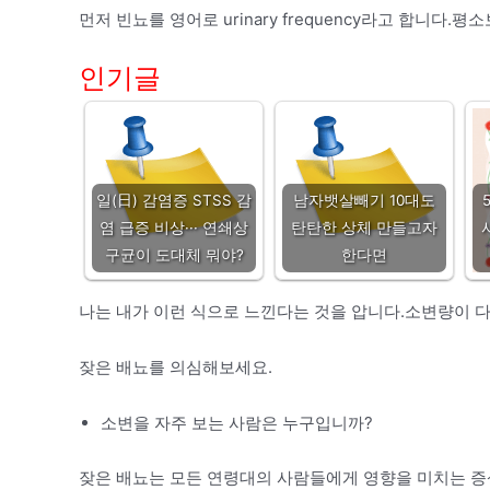
먼저 빈뇨를 영어로 urinary frequency라고 합니다.
인기글
일(日) 감염증 STSS 감
남자뱃살빼기 10대도
염 급증 비상··· 연쇄상
탄탄한 상체 만들고자
구균이 도대체 뭐야?
한다면
나는 내가 이런 식으로 느낀다는 것을 압니다.소변량이 
잦은 배뇨를 의심해보세요.
소변을 자주 보는 사람은 누구입니까?
잦은 배뇨는 모든 연령대의 사람들에게 영향을 미치는 증