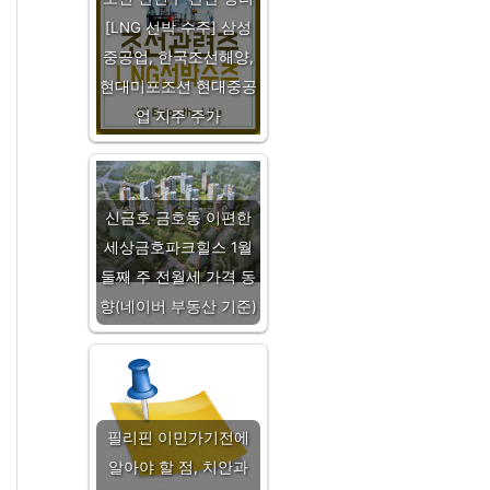
[LNG 선박 수주] 삼성
중공업, 한국조선해양,
현대미포조선 현대중공
업 지주 주가
신금호 금호동 이편한
세상금호파크힐스 1월
둘째 주 전월세 가격 동
향(네이버 부동산 기준)
필리핀 이민가기전에
알아야 할 점, 치안과