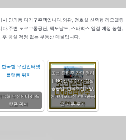
미시 인의동 다가구주택입니다.외관, 전호실 신축형 리모델링
다.주변 도로교통공단, 맥도날드, 스타벅스 입점 예정 농협,
 후 공실 걱정 없는 부동산 매물입니다.
조선 관련주 간단 정리
[LNG 선박 수주] 삼성
중공업, 한국조선해양,
한국형 무선인터넷 플
현대미포조선 현대중공
랫폼 위피
업 지주 주가