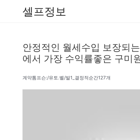
콘
셀프정보
텐
츠
로
건
안정적인 월세수입 보장되는
너
뛰
에서 가장 수익률좋은 구미
기
계약톰프슨:/유토.벨/발1_결정적순간127개