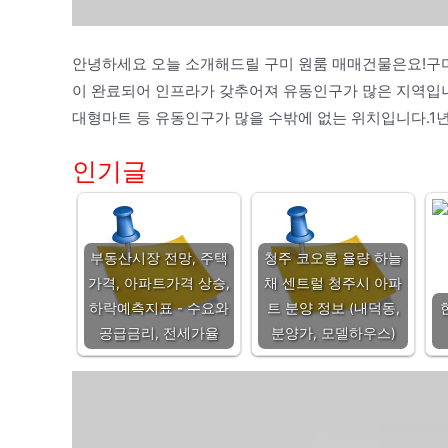
안녕하세요 오늘 소개해드릴 구미 원룸 매매건물은요!구
이 완료되어 인프라가 갖추어져 유동인구가 많은 지역입니
대형마트 등 유동인구가 많을 수밖에 없는 위치입니다.1년
인기글
부동산시장 전망, 주택
청주 코오롱 율량 하늘
가격, 아파트가격 상승,
채 센트럴 청주시 아파
하락예측지표 - 수요와
트 분양 정보 (내덕동,
공급금리, 전세가율
분양가, 모델하우스)