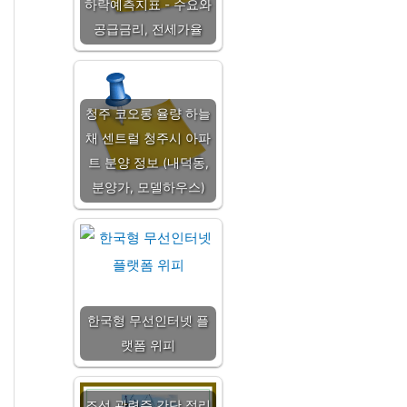
하락예측지표 - 수요와
공급금리, 전세가율
청주 코오롱 율량 하늘
채 센트럴 청주시 아파
트 분양 정보 (내덕동,
분양가, 모델하우스)
한국형 무선인터넷 플
랫폼 위피
조선 관련주 간단 정리