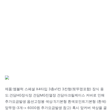
제품:엠블럭 스페셜 X4타입 3층x1칸 3칸형(뒷뚜껑포함) 장식 용
도:건담HG장식장 건담MG진열장 건담아크릴케이스 커버로 인해
추가요금발생 옵션고정봉 색상:1)기본형 흰색포인트기본형 (흰색)
앞뚜껑-3개-> 6000원 추가요금발생 참고) 혹시 앞커버 색상을 골