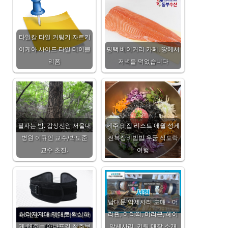
타일칼 타일 커팅기 자르기
이케아 사이드 타일 테이블
평택 베이커리 카페, 땅에서
리폼
저녁을 먹었습니다
필자는 밤. 갑상선암 서울대
제주 맛집 리스트 애월 성게
병원 이규언 교수/박도준
전복장비빔밥 우굼 식도락
교수 초진.
여행
남대문 악세사리 도매 - 머
허리지지대 제대로 확실하
리핀, 머리띠, 머리끈, 헤어
게 해주는 아나프길 척추보
악세사리, 키링 매장 소개