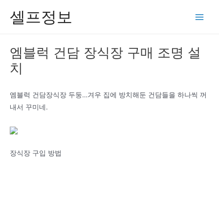
콘
셀프정보
텐
Main
츠
Men
로
엠블럭 건담 장식장 구매 조명 설
건
치
너
뛰
기
엠블럭 건담장식장 두둥…겨우 집에 방치해둔 건담들을 하나씩 꺼
내서 꾸미네.
장식장 구입 방법