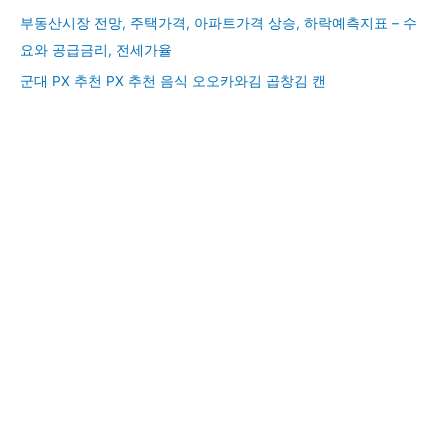
부동산시장 전망, 주택가격, 아파트가격 상승, 하락예측지표 – 수
요와 공급금리, 전세가율
군대 PX 추천 PX 추천 음식 오오카와김 곱창김 캔