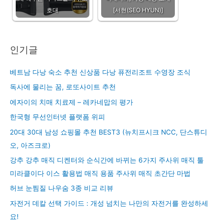
호대
[서현(SEO HYUN)]
인기글
베트남 다낭 숙소 추천 신상품 다낭 퓨전리조트 수영장 조식
독사에 물리는 꿈, 로또사이트 추천
에자이의 치매 치료제 – 레카네맙의 평가
한국형 무선인터넷 플랫폼 위피
20대 30대 남성 쇼핑몰 추천 BEST3 (뉴치프시크 NCC, 단스튜디
오, 아즈크로)
강추 강추 매직 디켄터와 순식간에 바뀌는 6가지 주사위 매직 툴
미라클이다 이스 활용법 매직 용품 주사위 매직 초간단 마법
허브 눈찜질 나우숨 3종 비교 리뷰
자전거 데칼 선택 가이드 : 개성 넘치는 나만의 자전거를 완성하세
요!