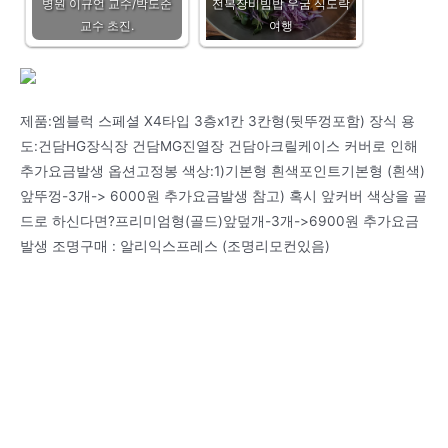
병원 이규언 교수/박도준
전복장비빔밥 우굼 식도락
교수 초진.
여행
제품:엠블럭 스페셜 X4타입 3층x1칸 3칸형(뒷뚜껑포함) 장식 용
도:건담HG장식장 건담MG진열장 건담아크릴케이스 커버로 인해
추가요금발생 옵션고정봉 색상:1)기본형 흰색포인트기본형 (흰색)
앞뚜껑-3개-> 6000원 추가요금발생 참고) 혹시 앞커버 색상을 골
드로 하신다면?프리미엄형(골드)앞덮개-3개->6900원 추가요금
발생 조명구매 : 알리익스프레스 (조명리모컨있음)