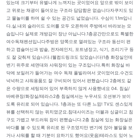
있는데 크기부터 유별나게 느껴지는 곳이었어요 앞으로 밖이 보이
고 위로는 채광이 들어오는 구조라 답답함은 없습니다자쿠지도 있
고 물놀이를 하며 쉴 수 있는 공간도 넓었습니다. 수심이 1.1m입니
다.실.내외 슬라이드 도어를 모두 오픈하여 주방에서 바라보는 모
습입니다 실제로 개방감이 장난 아닙니다.1층공간만으로도 특별한
여수독채펜션입니다주방은 양쪽으로 열려있는 구조라 동선이 편
하고 캡슐머신과 밥솥, 전자레인지, 포트냉장고, 식기, 조리기구 등
도 잘 갖춰져 있습니다.(웰컴드링크도 있었습니다)1층 화장실인데
변기 위주로 세면대와 샤워장이 있는 구조입니다.특히 화장실 바
닥에 보일러가 들어가는 여수 독채 풀빌라여서 굿이었어요.수건도
넉넉하고 샤워용품도 잘 구비되어 있어서 편했습니다 2층에도 같
은 수량으로 세팅되어 있어 부족하지 않게 사용했네요 04. 침실/
바베큐장/화장실/테라스2층 침실에서는 누우셔도 오션뷰가 보이
도록 유리로 되어 있습니다. 1층과는 또 다른 느낌! TV도 센스있게
뷰를 선택하지 않는 위치였군요.침대사이즈는 더블과 싱글이고 침
구도 가볍고 부드러워 잠이 편했습니다.2층 침실에 있는 화장실은
바다를 볼 수 있도록 유리로 된 구조였지만 변기에 앉아 볼일을 보
거나 샤워를 할 때 기분이 묘하기도 했어요(웃음)테라스도 있어 노