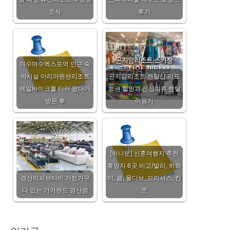
조식
후기
여수여수엑스포역 인근 숙
박시설 아리아펜션리조트
곤지암리조트 렌탈샵 리프
레일바이크를 타러 왔다가
트권 할인과 신상의류 렌탈
방문 후
이용기
[허니문] 신혼여행지 추천
휴양지 6곳 비교/발리, 하와
경산리퍼브티비 가전가구
이, 괌, 몰디브, 모리셔스, 칸
다 있는 가가랜드 경산점
쿤