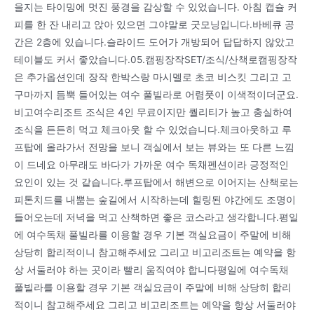
을지는 타이밍에 멋진 풍경을 감상할 수 있었습니다. 아침 캡슐 커
피를 한 잔 내리고 앉아 있으면 그야말로 굿모닝입니다.바베큐 공
간은 2층에 있습니다.슬라이드 도어가 개방되어 답답하지 않았고
테이블도 커서 좋았습니다.05.캠핑장작SET/조식/산책로캠핑장작
은 추가옵션인데 장작 한박스랑 마시멜로 초코 비스킷 그리고 고
구마까지 듬뿍 들어있는 여수 풀빌라로 어렴풋이 이색적이더군요.
비고여수리조트 조식은 4인 무료이지만 퀄리티가 높고 충실하여
조식을 든든히 먹고 체크아웃 할 수 있었습니다.체크아웃하고 루
프탑에 올라가서 전망을 보니 객실에서 보는 뷰와는 또 다른 느낌
이 드네요 아무래도 바다가 가까운 여수 독채펜션이라 긍정적인
요인이 있는 것 같습니다.루프탑에서 해변으로 이어지는 산책로는
피톤치드를 내뿜는 숲길에서 시작하는데 힐링된 야간에도 조명이
들어오는데 저녁을 먹고 산책하면 좋은 코스라고 생각합니다.평일
에 여수독채 풀빌라를 이용할 경우 기본 객실요금이 주말에 비해
상당히 합리적이니 참고해주세요 그리고 비고리조트는 예약을 항
상 서둘러야 하는 곳이라 빨리 움직여야 합니다평일에 여수독채
풀빌라를 이용할 경우 기본 객실요금이 주말에 비해 상당히 합리
적이니 참고해주세요 그리고 비고리조트는 예약을 항상 서둘러야