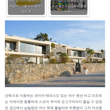
박시설 아리아펜션리조트
곤지암리조트 렌탈샵 리프
레일바이크를 타러 왔다가
트권 할인과 신상의류 렌탈
방문 후
이용기
단독으로 이용하는 파이어 테라스도 있는 여수 펜션 비고 리조트
는 저녁이면 몽롱하게 스모어 쿠키와 군고구마까지 즐길 수 있었
던 공간에서 남달랐던 여수 독채 풀빌라라 하룻밤이 그저 아쉬웠