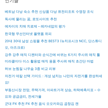
인기글
베트남 다낭 숙소 추천 신상품 다낭 퓨전리조트 수영장 조식
독사에 물리는 꿈, 로또사이트 추천
에자이의 치매 치료제 – 레카네맙의 평가
한국형 무선인터넷 플랫폼 위피
20대 30대 남성 쇼핑몰 추천 BEST3 (뉴치프시크 NCC, 단스튜디
오, 아즈크로)
강추 강추 매직 디켄터와 순식간에 바뀌는 6가지 주사위 매직 툴
미라클이다 이스 활용법 매직 용품 주사위 매직 초간단 마법
허브 눈찜질 나우숨 3종 비교 리뷰
자전거 데칼 선택 가이드 : 개성 넘치는 나만의 자전거를 완성하세
요!
부동산시장 전망, 주택가격, 아파트가격 상승, 하락예측지표 – 수
요와 공급금리, 전세가율
군대 PX 추천 PX 추천 음식 오오카와김 곱창김 캔