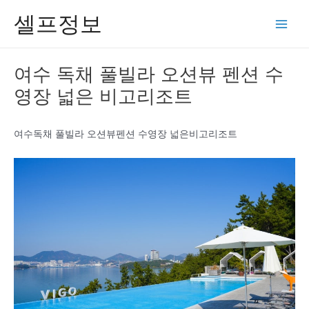
콘
셀프정보
텐
Main
츠
Men
로
여수 독채 풀빌라 오션뷰 펜션 수
건
영장 넓은 비고리조트
너
뛰
기
여수독채 풀빌라 오션뷰펜션 수영장 넓은비고리조트