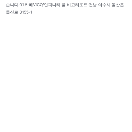
습니다.01.카페VIGO/인피니티 풀 비고리조트:전남 여수시 돌산읍
돌산로 3155-1