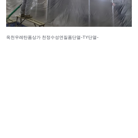
옥천우레탄폼상가 천정수성연질폼단열-TY단열-