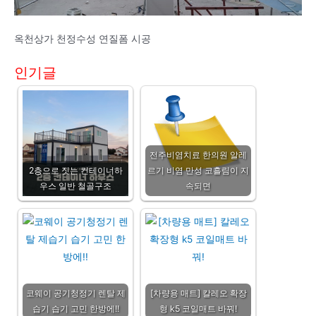
옥천상가 천정수성 연질폼 시공
인기글
전주비염치료 한의원 알레
2층으로 짓는 컨테이너하
르기 비염 만성 코흘림이 지
우스 일반 철골구조
속되면
코웨이 공기청정기 렌탈 제
[차량용 매트] 칼레오 확장
습기 습기 고민 한방에!!
형 k5 코일매트 바꿔!