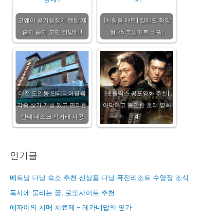
코웨이 공기청정기 렌탈 제
[차량용 매트] 칼레오 확장
습기 습기 고민 한방에!!
형 k5 코일매트 바꿔!
대전 도안동 인테리어필름
[넷플릭스 공포영화 추천]
각종 상가 개성 있고 편리한
아닥하고 볼만한 호러 영화
안내 데스크 직거래 시공
4
인기글
베트남 다낭 숙소 추천 신상품 다낭 퓨전리조트 수영장 조식
독사에 물리는 꿈, 로또사이트 추천
에자이의 치매 치료제 – 레카네맙의 평가