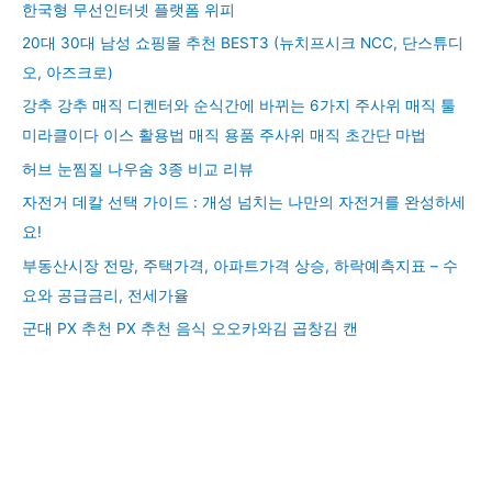
한국형 무선인터넷 플랫폼 위피
20대 30대 남성 쇼핑몰 추천 BEST3 (뉴치프시크 NCC, 단스튜디
오, 아즈크로)
강추 강추 매직 디켄터와 순식간에 바뀌는 6가지 주사위 매직 툴
미라클이다 이스 활용법 매직 용품 주사위 매직 초간단 마법
허브 눈찜질 나우숨 3종 비교 리뷰
자전거 데칼 선택 가이드 : 개성 넘치는 나만의 자전거를 완성하세
요!
부동산시장 전망, 주택가격, 아파트가격 상승, 하락예측지표 – 수
요와 공급금리, 전세가율
군대 PX 추천 PX 추천 음식 오오카와김 곱창김 캔