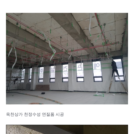
옥천상가 천정수성 연질폼 시공