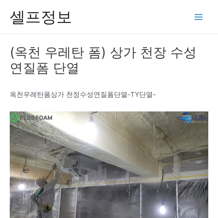
콘
셀프정보
텐
Main
츠
Men
로
(옥천 우레탄 폼) 상가 천장 수성
건
연질폼 단열
너
뛰
기
옥천우레탄폼상가 천정수성연질폼단열-TY단열-