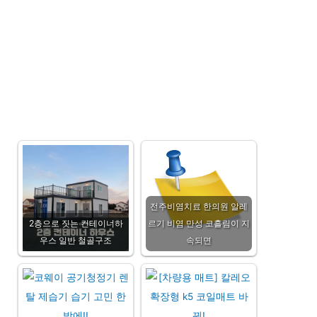
전주비염치료 한의원 알레
2층으로 짓는 컨테이너하
르기 비염 만성 코흘림이 지
우스 일반 철골구조
속되면