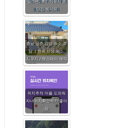
밀크팬, 후기이유식 초
단간 레시피
충남 공주 감성 숙소 호
담 :) 한옥 신상 숙소,
자쿠지 / 렛스테이 예약
위치추적 어플 도와줘
자녀위치확인하기 좋아
요