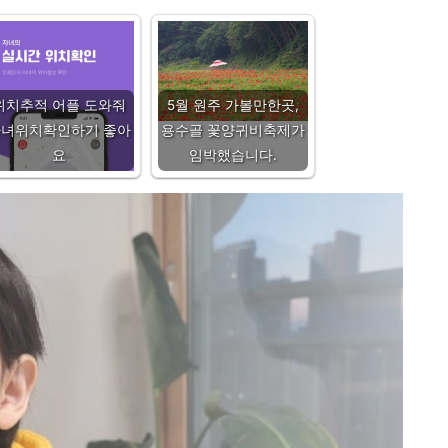
위치추적 어플 도와줘
5월 원주 가볼만한곳,
자녀위치확인하기 좋아
용수골 꽃양귀비축제가
요
임박했습니다.