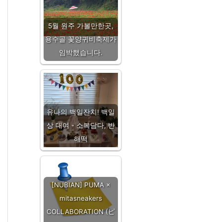
5월 원주 가볼만한곳,
용수골 꽃양귀비축제가
임박했습니다.
유나의 백일잔치! 백일
상 대여 - 소복담다, 반
해떡
[NUBIAN] PUMA ×
mitasneakers
COLLABORATION (ピ