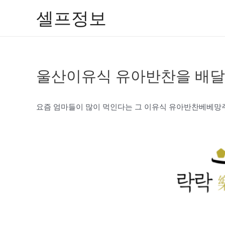
콘
셀프정보
텐
츠
로
건
울산이유식 유아반찬을 배달
너
뛰
기
요즘 엄마들이 많이 먹인다는 그 이유식 유아반찬베베망