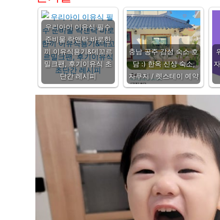
우리아이 이유식 필수
준비물 락앤락 바로한
끼 이유식용기&데꼬르
충남 공주 감성 숙소 호
밀크팬, 후기이유식 초
담 :) 한옥 신상 숙소,
단간 레시피
자쿠지 / 렛스테이 예약