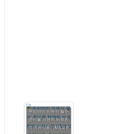
우리아이 이유식 필수
준비물 락앤락 바로한
끼 이유식용기&데꼬르