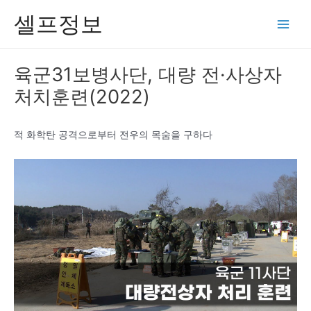
콘
셀프정보
텐
Main
츠
Men
로
육군31보병사단, 대량 전·사상자
건
처치훈련(2022)
너
뛰
기
적 화학탄 공격으로부터 전우의 목숨을 구하다