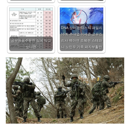
DNA 싱어 판타스틱 패밀리
16회 추대엽 이세준 고유진
공무원음주운전 징계 막고
리사 백아연 조혜련 스테파
싶다면
니 노민우 가족 패자부활전