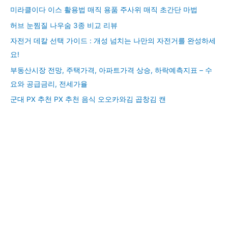
미라클이다 이스 활용법 매직 용품 주사위 매직 초간단 마법
허브 눈찜질 나우숨 3종 비교 리뷰
자전거 데칼 선택 가이드 : 개성 넘치는 나만의 자전거를 완성하세
요!
부동산시장 전망, 주택가격, 아파트가격 상승, 하락예측지표 – 수
요와 공급금리, 전세가율
군대 PX 추천 PX 추천 음식 오오카와김 곱창김 캔