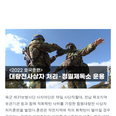
육군 제31보병사단 사자여단은 19일 사단직할대, 전남 목포지역
유관기관 등과 함께 적화학탄 낙하를 가정한 합동대량전 사상자
처치훈련을 벌였다.훈련은 작전지역에 적의 화학탄이 떨어질 경우