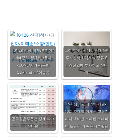
[01.28 신곡]척재/권진아/
브이아이혁신기업투자증권
이예준/소향/한빈/올티
투자신탁 1호[주식]종류 S
xLONE/황가람/문천
미래산업에 투자하고 싶다
식/Melodie / 이동윤
면
DNA 싱어 판타스틱 패밀리
16회 추대엽 이세준 고유진
공무원음주운전 징계 막고
리사 백아연 조혜련 스테파
싶다면
니 노민우 가족 패자부활전