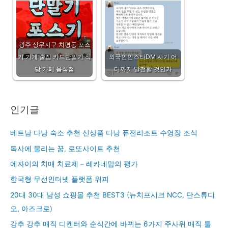
광주 상무지구 치평동 포스
기 가게 술집 카드단말기 식
외국인인스타DM 사기 어
당 카페 음식점
디까지 발전할 것인가
인기글
베트남 다낭 숙소 추천 신상품 다낭 퓨전리조트 수영장 조식
독사에 물리는 꿈, 로또사이트 추천
에자이의 치매 치료제 – 레카네맙의 평가
한국형 무선인터넷 플랫폼 위피
20대 30대 남성 쇼핑몰 추천 BEST3 (뉴치프시크 NCC, 단스튜디
오, 아즈크로)
강추 강추 매직 디켄터와 순식간에 바뀌는 6가지 주사위 매직 툴