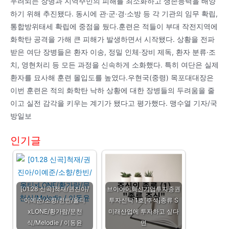
우려되는 장병과 지역주민의 피해를 최소화하고 생존능력을 배양
하기 위해 추진됐다. 동시에 관·군·경·소방 등 각 기관의 임무 확립,
통합방위태세 확립에 중점을 뒀다.훈련은 적들이 부대 작전지역에
화학탄 공격을 가해 큰 피해가 발생하면서 시작됐다. 상황을 전파
받은 여단 장병들은 환자 이송, 정밀 인체·장비 제독, 환자 분류·조
치, 영현처리 등 모든 과정을 신속하게 소화했다. 특히 여단은 실제
환자를 묘사해 훈련 몰입도를 높였다.우현국(중령) 목포대대장은
이번 훈련은 적의 화학탄 낙하 상황에 대한 장병들의 두려움을 줄
이고 실전 감각을 키우는 계기가 됐다고 평가했다. 맹수열 기자/국
방일보
인기글
[01.28 신곡]척재/권진아/
브이아이혁신기업투자증권
이예준/소향/한빈/올티
투자신탁 1호[주식]종류 S
xLONE/황가람/문천
미래산업에 투자하고 싶다
식/Melodie / 이동윤
면