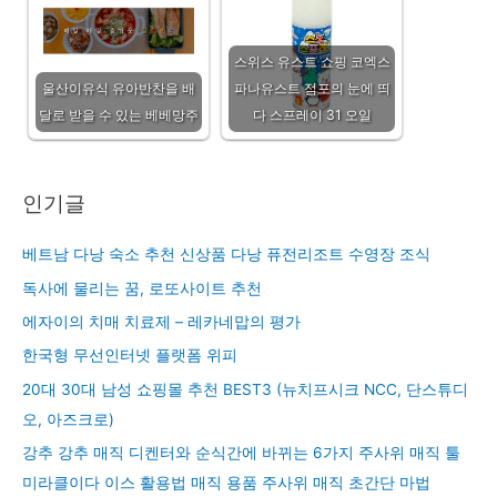
스위스 유스트 쇼핑 코엑스
울산이유식 유아반찬을 배
파나유스트 점포의 눈에 띄
달로 받을 수 있는 베베망주
다 스프레이 31 오일
인기글
베트남 다낭 숙소 추천 신상품 다낭 퓨전리조트 수영장 조식
독사에 물리는 꿈, 로또사이트 추천
에자이의 치매 치료제 – 레카네맙의 평가
한국형 무선인터넷 플랫폼 위피
20대 30대 남성 쇼핑몰 추천 BEST3 (뉴치프시크 NCC, 단스튜디
오, 아즈크로)
강추 강추 매직 디켄터와 순식간에 바뀌는 6가지 주사위 매직 툴
미라클이다 이스 활용법 매직 용품 주사위 매직 초간단 마법