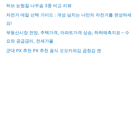
허브 눈찜질 나우숨 3종 비교 리뷰
자전거 데칼 선택 가이드 : 개성 넘치는 나만의 자전거를 완성하세
요!
부동산시장 전망, 주택가격, 아파트가격 상승, 하락예측지표 – 수
요와 공급금리, 전세가율
군대 PX 추천 PX 추천 음식 오오카와김 곱창김 캔