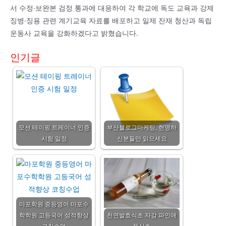
서 수정·보완본 검정 통과에 대응하여 각 학교에 독도 교육과 강제
징병·징용 관련 계기교육 자료를 배포하고 일제 잔재 청산과 독립
운동사 교육을 강화하겠다고 밝혔습니다.
인기글
모션 테이핑 트레이너 인증
부산블로그마케팅, 현명하
시험 일정
신분들만 읽으세요
마포학원 중등영어 마포수
학학원 고등국어 성적향상
천연발효식초 자감 파인애