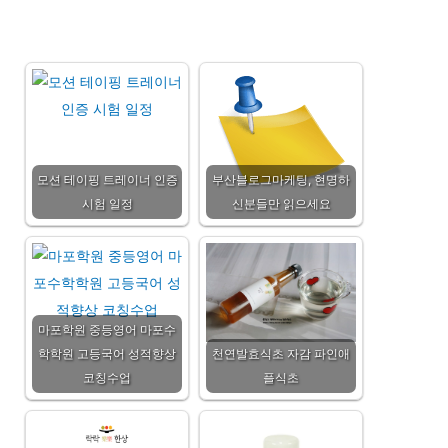
모션 테이핑 트레이너 인증
부산블로그마케팅, 현명하
시험 일정
신분들만 읽으세요
마포학원 중등영어 마포수
학학원 고등국어 성적향상
천연발효식초 자감 파인애
코칭수업
플식초