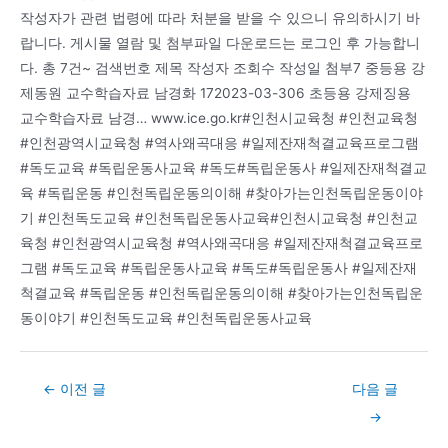
작성자가 관련 법령에 따라 처분을 받을 수 있으니 유의하시기 바
랍니다. 게시물 열람 및 첨부파일 다운로드는 로그인 후 가능합니
다. 총 7건~ 검색번호 제목 작성자 조회수 작성일 첨부7 중등용 강
제동원 교수학습자료 남경화 172023-03-306 초등용 강제징용
교수학습자료 남경… www.ice.go.kr#인천시교육청 #인천교육청
#인천광역시교육청 #역사왜곡대응 #일제잔재척결교육프로그램
#독도교육 #독립운동사교육 #독도#독립운동사 #일제잔재척결교
육 #독립운동 #인천독립운동의이해 #찾아가는인천독립운동이야
기 #인천독도교육 #인천독립운동사교육#인천시교육청 #인천교
육청 #인천광역시교육청 #역사왜곡대응 #일제잔재척결교육프로
그램 #독도교육 #독립운동사교육 #독도#독립운동사 #일제잔재
척결교육 #독립운동 #인천독립운동의이해 #찾아가는인천독립운
동이야기 #인천독도교육 #인천독립운동사교육
Post
←
이전 글
다음 글
navigation
→