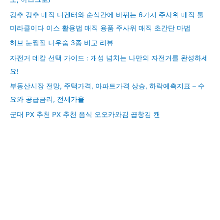
강추 강추 매직 디켄터와 순식간에 바뀌는 6가지 주사위 매직 툴
미라클이다 이스 활용법 매직 용품 주사위 매직 초간단 마법
허브 눈찜질 나우숨 3종 비교 리뷰
자전거 데칼 선택 가이드 : 개성 넘치는 나만의 자전거를 완성하세
요!
부동산시장 전망, 주택가격, 아파트가격 상승, 하락예측지표 – 수
요와 공급금리, 전세가율
군대 PX 추천 PX 추천 음식 오오카와김 곱창김 캔