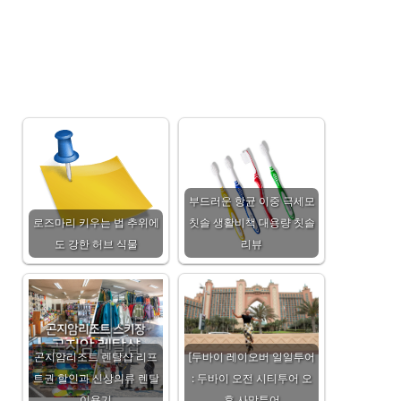
부드러운 항균 이중 극세모
로즈마리 키우는 법 추위에
칫솔 생활비책 대용량 칫솔
도 강한 허브 식물
리뷰
곤지암리조트 렌탈샵 리프
[두바이 레이오버 일일투어
트권 할인과 신상의류 렌탈
: 두바이 오전 시티투어 오
이용기
후 사막투어