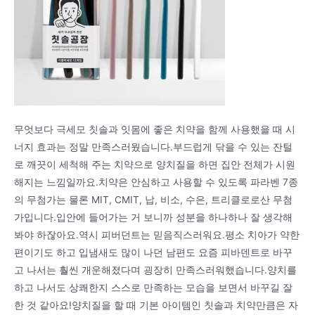
무엇보다 극세모 칫솔과 잇몸에 좋은 치약을 함께 사용했을 때 시
너지 효과는 정말 만족스러웠습니다.부드럽게 닦을 수 있는 잔털
로 깨끗이 세척해 주는 치약으로 양치질을 하면 집안 전체가 시원
해지는 느낌일까요.치약은 안심하고 사용할 수 있도록 파라벤 7종
의 무첨가는 물론 MIT, CMIT, 납, 비소, 수은, 트리클로로산 무첨
가입니다.입안에 들어가는 거 보니까 성분을 하나하나 잘 생각해
봐야 하잖아요.역시 피버던트는 믿음직스러워요.평소 치아가 약한
편이기도 하고 입냄새도 많이 나던 남편도 요즘 피바덴트로 바꾸
고 나서는 훨씬 개운해졌다며 굉장히 만족스러워했습니다.양치를
하고 나서도 상쾌한지 스스로 만족하는 모습을 보면서 바꾸길 잘
한 것 같아요!양치질을 할 때 기본 아이템인 칫솔과 치약만큼은 자