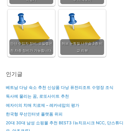
안산 수입차 정비, 오일랩은
허브 눈찜질 나우숨 3종 비
전 차종 정비가 가능합니다.
교 리뷰
인기글
베트남 다낭 숙소 추천 신상품 다낭 퓨전리조트 수영장 조식
독사에 물리는 꿈, 로또사이트 추천
에자이의 치매 치료제 – 레카네맙의 평가
한국형 무선인터넷 플랫폼 위피
20대 30대 남성 쇼핑몰 추천 BEST3 (뉴치프시크 NCC, 단스튜디
오, 아즈크로)