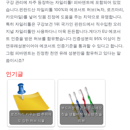
구강 관리에 자주 등장하는 자일리톨! 피바덴트에 포함되어 있었
습니다.핀란드산 자일리톨 100%와 에코서트 허브(녹차, 로즈마리,
카모마일)를 넣어 잇몸 진정에 도움을 주는 치약으로 유명합니다.
특히 자일리톨은 구강보건 1위 국가인 핀란드에서 직수입한 오리
지널 자일리톨만 사용하다니 더욱 든든합니다.게다가 EU 에코서
트 인증을 받은 허브를 함유했습니다.인증성분의 95% 이상이 천
연유래성분이어야 에코서트 인증기준을 통과할 수 있다고 합니다.
그럼 피바덴트는 진정한 천연 유래 성분만을 함유하고 있다는 말
씀이시죠?
인기글
부드러운 항균 이중 극세모
로즈마리 키우는 법 추위에
칫솔 생활비책 대용량 칫솔
도 강한 허브 식물
리뷰