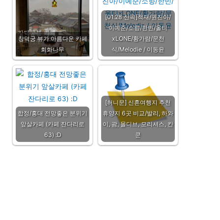
[01.28 신곡]척재/권진아/
이예준/소향/한빈/올티
창덕궁 뷰가 아름다운 카페
xLONE/황가람/문천
회화나무
식/Melodie / 이동윤
[허니문] 신혼여행지 추천
합정/홍대 전망좋은 분위기
휴양지 6곳 비교/발리, 하와
앞살카페 (카페 잔다리로
이, 괌, 몰디브, 모리셔스, 칸
63) :D
쿤