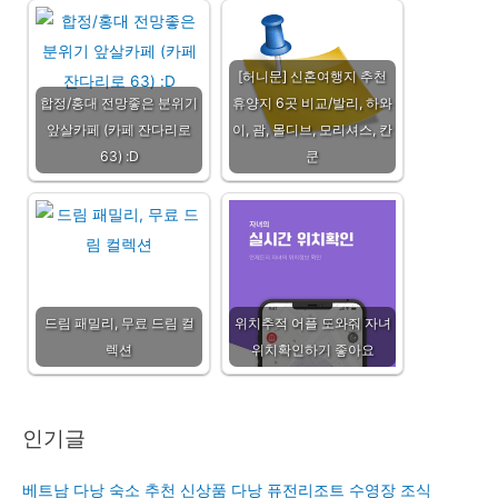
[허니문] 신혼여행지 추천
합정/홍대 전망좋은 분위기
휴양지 6곳 비교/발리, 하와
앞살카페 (카페 잔다리로
이, 괌, 몰디브, 모리셔스, 칸
63) :D
쿤
드림 패밀리, 무료 드림 컬
위치추적 어플 도와줘 자녀
렉션
위치확인하기 좋아요
인기글
베트남 다낭 숙소 추천 신상품 다낭 퓨전리조트 수영장 조식