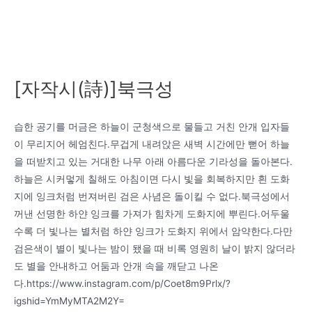
[자작시(詩)]북극성
습한 공기를 머금은 하늘이 군청색으로 물들고 거친 안개 입자들
이 무리지어 헤엄친다.무겁게 내려앉은 새벽 시간에만 뻗어 하늘
을 떠받치고 있는 거대한 나무 아래 아름다운 기라성을 돌아본다.
하늘은 시커멓게 칠해도 아침이면 다시 빛을 회복하지만 흰 도화
지에 잉크처럼 번져버린 검은 사념은 돌이킬 수 없다.북극성에서
꺼낸 선명한 하얀 잉크를 가져가 힘차게 도화지에 뿌린다.어두울
수록 더 빛나는 별처럼 하얀 잉크가 도화지 위에서 암약한다.다만
검은색이 별이 빛나는 밤이 됐을 때 비록 영원히 날이 밝지 않더라
도 별을 안내하고 어둠과 안개 속을 깨닫고 나온
다.https://www.instagram.com/p/Coet8m9Prlx/?
igshid=YmMyMTA2M2Y=