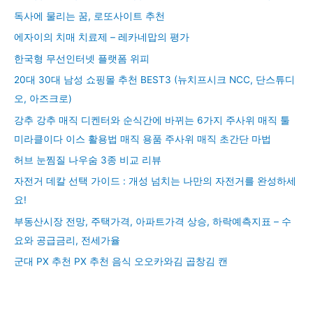
독사에 물리는 꿈, 로또사이트 추천
에자이의 치매 치료제 – 레카네맙의 평가
한국형 무선인터넷 플랫폼 위피
20대 30대 남성 쇼핑몰 추천 BEST3 (뉴치프시크 NCC, 단스튜디
오, 아즈크로)
강추 강추 매직 디켄터와 순식간에 바뀌는 6가지 주사위 매직 툴
미라클이다 이스 활용법 매직 용품 주사위 매직 초간단 마법
허브 눈찜질 나우숨 3종 비교 리뷰
자전거 데칼 선택 가이드 : 개성 넘치는 나만의 자전거를 완성하세
요!
부동산시장 전망, 주택가격, 아파트가격 상승, 하락예측지표 – 수
요와 공급금리, 전세가율
군대 PX 추천 PX 추천 음식 오오카와김 곱창김 캔