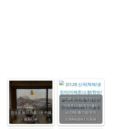
[01.28 신곡]척재/권진아/
이예준/소향/한빈/올티
창덕궁 뷰가 아름다운 카페
xLONE/황가람/문천
회화나무
식/Melodie / 이동윤