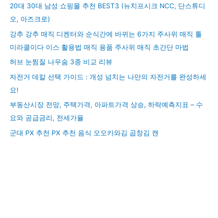
20대 30대 남성 쇼핑몰 추천 BEST3 (뉴치프시크 NCC, 단스튜디
오, 아즈크로)
강추 강추 매직 디켄터와 순식간에 바뀌는 6가지 주사위 매직 툴
미라클이다 이스 활용법 매직 용품 주사위 매직 초간단 마법
허브 눈찜질 나우숨 3종 비교 리뷰
자전거 데칼 선택 가이드 : 개성 넘치는 나만의 자전거를 완성하세
요!
부동산시장 전망, 주택가격, 아파트가격 상승, 하락예측지표 – 수
요와 공급금리, 전세가율
군대 PX 추천 PX 추천 음식 오오카와김 곱창김 캔