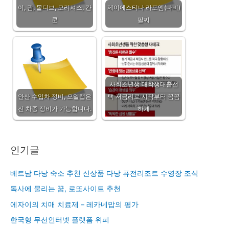
이, 괌, 몰디브, 모리셔스, 칸
제이에스티나 라포엠(나비)
쿤
팔찌
사회초년생 대학생대출선
안산 수입차 정비, 오일랩은
택 저금리로 시작부터 꼼꼼
전 차종 정비가 가능합니다.
하게
인기글
베트남 다낭 숙소 추천 신상품 다낭 퓨전리조트 수영장 조식
독사에 물리는 꿈, 로또사이트 추천
에자이의 치매 치료제 – 레카네맙의 평가
한국형 무선인터넷 플랫폼 위피