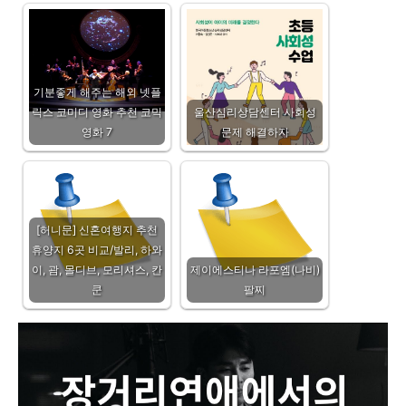
기분좋게 해주는 해외 넷플
릭스 코미디 영화 추천 코믹
울산심리상담센터 사회성
영화 7
문제 해결하자
[허니문] 신혼여행지 추천
휴양지 6곳 비교/발리, 하와
이, 괌, 몰디브, 모리셔스, 칸
제이에스티나 라포엠(나비)
쿤
팔찌