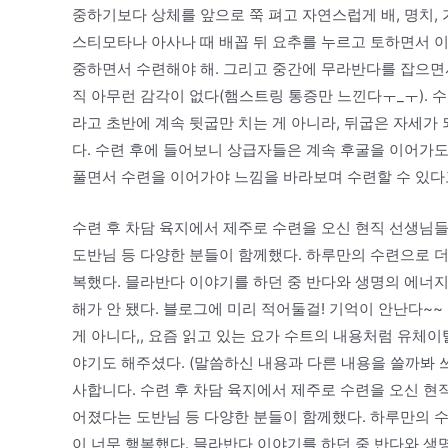
중하기보다 상체를 앞으로 쭉 펴고 자연스럽게 배, 명치, 
스티모타나 아사나 때 배꼽 뒤 요추를 누르고 토하면서 이
중하면서 수련해야 해. 그리고 중간에 무라반다를 잡으면
직 아무런 감각이 없다(햄스트링 통증만 느낀다ㅜ_ㅜ). 수
라고 초반에 계속 뒷굽만 치는 게 아니라, 뒤굽은 자세가
다. 수련 후에 들어보니 상급자들은 계속 후굴을 이어가
풀면서 수련을 이어가야 느낌을 바라보며 수련할 수 있다
수련 후 차담 육지에서 제주로 수련을 오신 현직 선생님들
도반님 등 다양한 분들이 함께했다. 하루만의 수련으로 더
복했다. 믈라반다 이야기를 하던 중 반다와 생명의 에너지
해가 안 됐다. 블로그에 미리 적어둘걸! 기억이 안난다~
게 아니다,, 요즘 읽고 있는 요가 수트의 내용처럼 유체
야기도 해주셨다. (말씀하신 내용과 다른 내용을 쓸까봐 
사합니다. 수련 후 차담 육지에서 제주로 수련을 오신 현직
어졌다는 도반님 등 다양한 분들이 함께했다. 하루만의 
이 너무 행복했다. 믈라반다 이야기를 하던 중 반다와 생