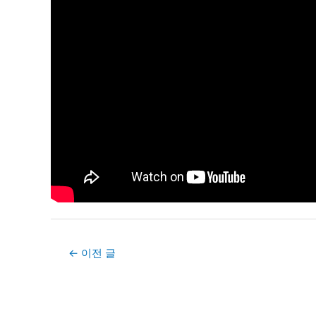
Post
←
이전 글
navigation