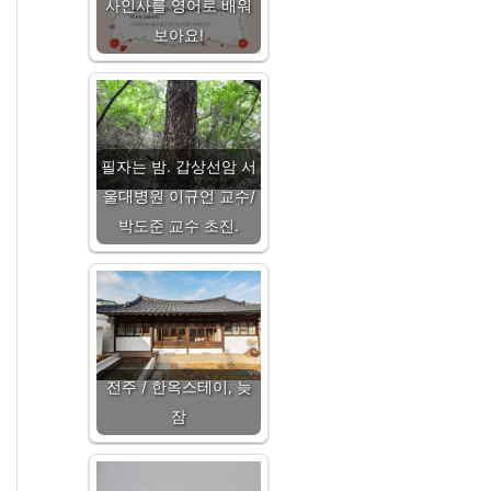
사인사를 영어로 배워
보아요!
필자는 밤. 갑상선암 서
울대병원 이규언 교수/
박도준 교수 초진.
전주 / 한옥스테이, 늦
잠