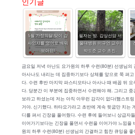
인기글
5월 가정의달 맞이 감
필자는 밤. 갑상선암 서
사인사를 영어로 배워
울대병원 이규언 교수/
보아요!
박도준 교수 초진.
금요일 저녁 아난도 요가원의 하루 수련(80분) 선생님의
아사나도 내리는 데 집중하기보다 상체를 앞으로 쭉 펴고 
다. 수련 후반 마지막 파스티모타나 아사나 때 배꼽 뒤 
다. 당분간 이 부분에 집중하면서 수련해야 해. 그리고
보라고 하셨는데 저는 아직 아무런 감각이 없다(햄스트링 
거야. 신기했다. 하타요가라고 초반에 계속 뒷굽만 치는 
디를 펴서 긴장을 풀어줬다. 수련 후에 들어보니 상급자
이어가기보다는 긴장을 풀면서 수련을 이어가야 느낌을 바
원의 하루 수련(80분) 선생님의 간결하고 힘찬 큐잉을 