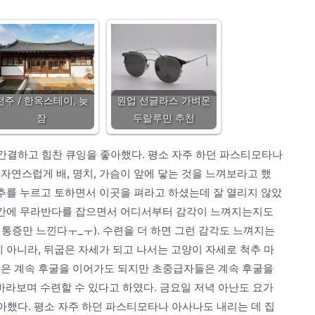
전주 / 한옥스테이, 늦
원업 선글라스 가벼운
잠
두랄루민 추천
 간결하고 힘찬 큐잉을 좋아했다. 평소 자주 하던 파스티모타나
자연스럽게 배, 명치, 가슴이 앞에 닿는 것을 느껴보라고 했
요추를 누르고 토하면서 이곳을 펴라고 하셨는데 잘 열리지 않았
 중간에 무라반다를 잡으면서 어디서부터 감각이 느껴지는지도
통증만 느낀다ㅜ_ㅜ). 수련을 더 하면 그런 감각도 느껴지는
게 아니라, 뒤굽은 자세가 되고 나서는 고양이 자세로 척추 마
들은 계속 후굴을 이어가도 되지만 초중급자들은 계속 후굴을
라보며 수련할 수 있다고 하였다. 금요일 저녁 아난도 요가
좋아했다. 평소 자주 하던 파스티모타나 아사나도 내리는 데 집