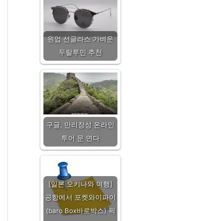
원업 선글라스 가벼운
두랄루민 추천
구글, 만리장성 온라인
투어 문 연다
[일본 오키나와 여행]
공항에서 포켓와이파이
(baro Box바로박스) 픽