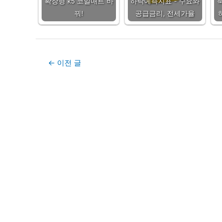
확장형 k5 코일매트 바
하락예측지표 - 수요와
꿔!
공급금리, 전세가율
Post
←
이전 글
navigation