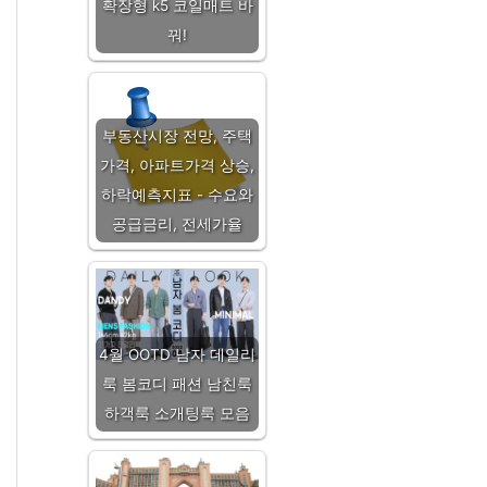
확장형 k5 코일매트 바
꿔!
부동산시장 전망, 주택
가격, 아파트가격 상승,
하락예측지표 - 수요와
공급금리, 전세가율
4월 OOTD 남자 데일리
룩 봄코디 패션 남친룩
하객룩 소개팅룩 모음