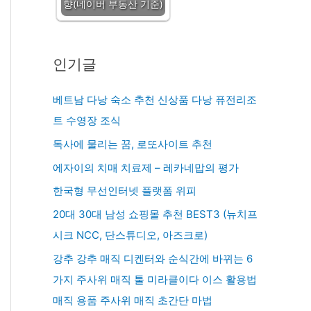
향(네이버 부동산 기준)
인기글
베트남 다낭 숙소 추천 신상품 다낭 퓨전리조
트 수영장 조식
독사에 물리는 꿈, 로또사이트 추천
에자이의 치매 치료제 – 레카네맙의 평가
한국형 무선인터넷 플랫폼 위피
20대 30대 남성 쇼핑몰 추천 BEST3 (뉴치프
시크 NCC, 단스튜디오, 아즈크로)
강추 강추 매직 디켄터와 순식간에 바뀌는 6
가지 주사위 매직 툴 미라클이다 이스 활용법
매직 용품 주사위 매직 초간단 마법