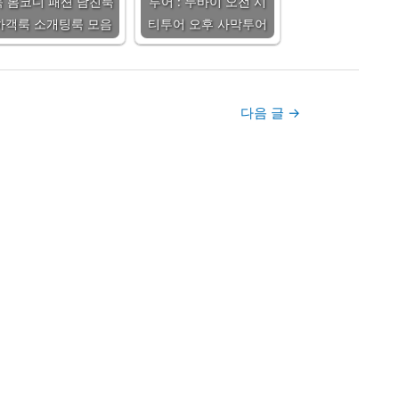
룩 봄코디 패션 남친룩
투어 : 두바이 오전 시
하객룩 소개팅룩 모음
티투어 오후 사막투어
다음 글
→