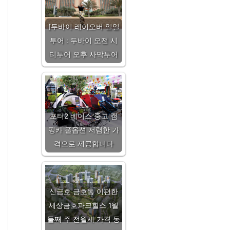
[두바이 레이오버 일일
투어 : 두바이 오전 시
티투어 오후 사막투어
포터2 베이스 중고 캠
핑카 풀옵션 저렴한 가
격으로 제공합니다
신금호 금호동 이편한
세상금호파크힐스 1월
둘째 주 전월세 가격 동