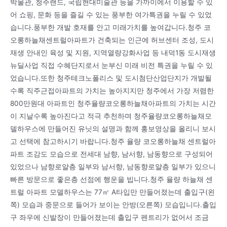
박물관, 청주랜드, 국립현대미술관 등을 가까이에서 이용할 수 있
어 쇼핑, 문화 등을 즐길 수 있는 풍부한 여가특권을 누릴 수 있었
습니다.풍부한 개발 호재를 안고 미래가치를 높여갑니다.청주 코
오롱하늘채센트럴아파트가 건축되는 인근에 허브센터 조성, 도시
재생 안내인 육성 및 지원, 지역열량강화사업 등 내덕1동 도시재생
뉴딜사업 직접 수혜단지로서 눈부신 미래 비전 특권을 누릴 수 있
었습니다.또한 청주테크노폴리스 및 도시첨단산업단지가 개발될
수록 직주근접아파트의 가치는 높아지지만 청주에서 가장 저렴한
800만원대 아파트인 청주율량코오롱하늘채아파트의 가치는 시간
이 지날수록 높아진다고 적극 추천하며 청주율량코오롱하늘채모
델하우스에 만들어진 유닛의 설명과 함께 홍보영상을 올리니 보시
고 선택에 참고하시기 바랍니다.청주 율량 코오롱하늘채 센트럴아
파트 조감도 모습으로 전세대 남향, 남서향, 남동향으로 구성되어
있었으나 남향로얄층 일부와 남서향, 남동향로얄층 일부가 있으니
빠른 방문으로 좋은층 선점에 행운을 빕니다.청주 율량 하늘채 센
트럴 아파트 모델하우스는 77㎡ A타입만 만들어졌는데 출입구(왼
쪽) 모습과 중문으로 들어가 보이는 안방(오른쪽) 모습입니다.출입
구 좌우에 신발장이 만들어졌는데 출입구 펜트리가 없어서 조금