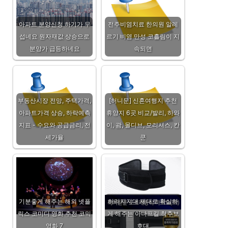
아파트 분양신청 하기가 무
전주비염치료 한의원 알레
섭네요 원자재값 상승으로
르기 비염 만성 코흘림이 지
분양가 급등하네요
속되면
부동산시장 전망, 주택가격,
[허니문] 신혼여행지 추천
아파트가격 상승, 하락예측
휴양지 6곳 비교/발리, 하와
지표 - 수요와 공급금리, 전
이, 괌, 몰디브, 모리셔스, 칸
세가율
쿤
기분좋게 해주는 해외 넷플
허리지지대 제대로 확실하
릭스 코미디 영화 추천 코믹
게 해주는 아나프길 척추보
영화 7
호대