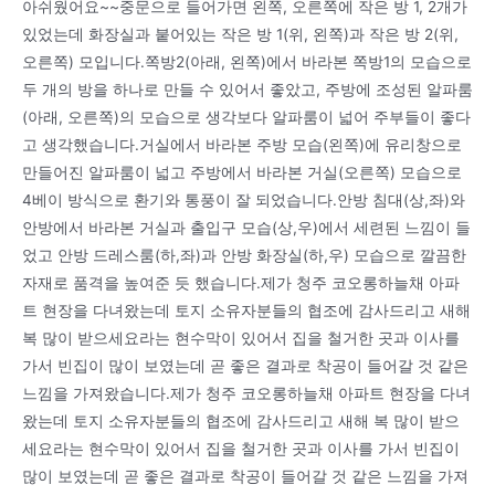
아쉬웠어요~~중문으로 들어가면 왼쪽, 오른쪽에 작은 방 1, 2개가
있었는데 화장실과 붙어있는 작은 방 1(위, 왼쪽)과 작은 방 2(위,
오른쪽) 모입니다.쪽방2(아래, 왼쪽)에서 바라본 쪽방1의 모습으로
두 개의 방을 하나로 만들 수 있어서 좋았고, 주방에 조성된 알파룸
(아래, 오른쪽)의 모습으로 생각보다 알파룸이 넓어 주부들이 좋다
고 생각했습니다.거실에서 바라본 주방 모습(왼쪽)에 유리창으로
만들어진 알파룸이 넓고 주방에서 바라본 거실(오른쪽) 모습으로
4베이 방식으로 환기와 통풍이 잘 되었습니다.안방 침대(상,좌)와
안방에서 바라본 거실과 출입구 모습(상,우)에서 세련된 느낌이 들
었고 안방 드레스룸(하,좌)과 안방 화장실(하,우) 모습으로 깔끔한
자재로 품격을 높여준 듯 했습니다.제가 청주 코오롱하늘채 아파
트 현장을 다녀왔는데 토지 소유자분들의 협조에 감사드리고 새해
복 많이 받으세요라는 현수막이 있어서 집을 철거한 곳과 이사를
가서 빈집이 많이 보였는데 곧 좋은 결과로 착공이 들어갈 것 같은
느낌을 가져왔습니다.제가 청주 코오롱하늘채 아파트 현장을 다녀
왔는데 토지 소유자분들의 협조에 감사드리고 새해 복 많이 받으
세요라는 현수막이 있어서 집을 철거한 곳과 이사를 가서 빈집이
많이 보였는데 곧 좋은 결과로 착공이 들어갈 것 같은 느낌을 가져