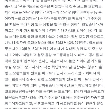
층~지상 24층 8동으로 건축될 예정입니다.청주 코오롱 율량하늘
체어파트는 59㎡ 평형대 249가구와 77㎡ 평형대 346가구 등 총
595가구로 조성되는데 주차대수도 853대를 확보해 1.5:1 주차장
을 확보해 주차걱정 없는 생활을 할 수 있는 장점이 있었습니다.아
파트는 현재 가치도 있어야 하지만 미래 가치도 있어야 하는데 오
늘 소개해드릴 율량 코오롱하늘채 아파트는 앞서 조합원 아파트로
개발해 입주한 율량소희스타힐즈 3억3천~3억9천만원, 힐즈파크
푸르지오 4억5천~5억1천만원에 매매가 형성된 것만 봐도 주변보
다 1~2억이 저렴하고 청주 율량 코오롱하늘채 아파트가 공사를 시
작해 준공해 입주하게 된다면 지금보다 더 높은 프리미엄 가치를
누릴 수 있어 좋으니 와서 직접 확인해보시길 권합니다.청주시 율
량 코오롱하늘채 센트럴 아파트의 입지와 프리미엄 가치에 대해
알아봤습니다.청주시 율량 코오롱하늘채 센트럴 아파트의 입지와
프리미엄 가치에 대해 알아봤습니다.학세권 프리미엄이 있습니다.
코오롱율량하늘체어파트 근처에는 도보거리 내에 대덕초등학교와
율량초등학교가 있습니다.청주시를 대표하는 청주중앙여자중학교
청주여자고등학교, 신흥고등학교, 대성고등학교 등이 인근에 운집