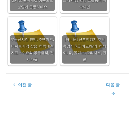
섭네요 원자재값 상승으로
르기 비염 만성 코흘림이 지
분양가 급등하네요
속되면
부동산시장 전망, 주택가격,
[허니문] 신혼여행지 추천
아파트가격 상승, 하락예측
휴양지 6곳 비교/발리, 하와
지표 - 수요와 공급금리, 전
이, 괌, 몰디브, 모리셔스, 칸
세가율
쿤
Post
←
이전 글
다음 글
navigation
→