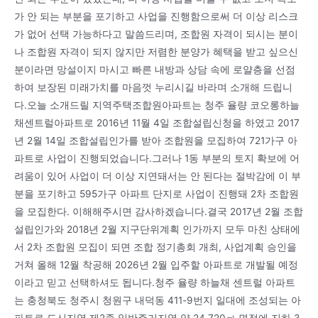
가 안 되는 부분을 포기하고 사업을 진행함으로써 더 이상 리스크
가 없어 선택 가능하다고 말씀드리며, 조합원 자격이 되시는 분이
나 조합원 자격이 되지 않지만 저렴한 분양가 혜택을 받고 싶으신
분이라면 망설이지 마시고 빠른 내방과 상담 속에 로얄층을 선점
하여 보장된 미래가치를 마음껏 누리시길 바라며 소개해 드립니
다.오늘 소개드릴 지역주택조합원아파트는 청주 율량 코오롱하늘
채센트럴아파트로 2016년 11월 4일 조합설립신청을 하였고 2017
년 2월 14일 조합설립인가를 받아 조합원을 모집하여 721가구 아
파트로 사업이 진행되었습니다.그러나 1동 부분의 토지 확보에 어
려움이 있어 사업이 더 이상 지연돼서는 안 된다는 절박감에 이 부
분을 포기하고 595가구 아파트 단지로 사업이 진행돼 2차 조합원
을 모집한다. 이해해주시면 감사하겠습니다.결국 2017년 2월 조합
설립인가와 2018년 2월 지구단위계획 인가까지 모두 마친 상태에
서 2차 조합원 모집이 되면 조합 정기총회 개최, 사업계획 승인을
거쳐 올해 12월 착공해 2026년 2월 입주할 아파트로 개발될 예정
이라고 믿고 선택하셔도 됩니다.청주 율량 하늘채 센트럴 아파트
는 충청북도 청주시 청원구 내덕동 411-9번지 일대에 조성되는 아
파트로 도시지역 제2종 일반주거지역 약 24,720㎡ 면적에 지하 3