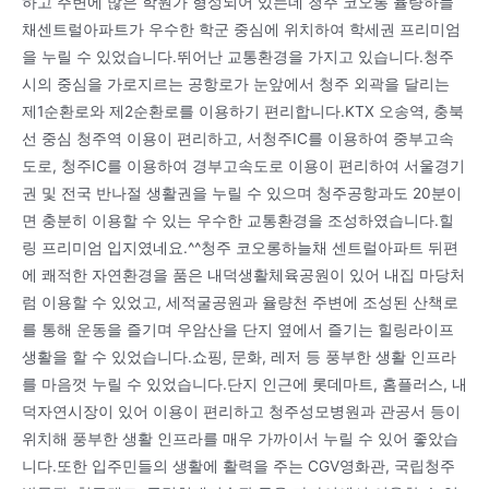
하고 주변에 많은 학원가 형성되어 있는데 청주 코오롱 율량하늘
채센트럴아파트가 우수한 학군 중심에 위치하여 학세권 프리미엄
을 누릴 수 있었습니다.뛰어난 교통환경을 가지고 있습니다.청주
시의 중심을 가로지르는 공항로가 눈앞에서 청주 외곽을 달리는
제1순환로와 제2순환로를 이용하기 편리합니다.KTX 오송역, 충북
선 중심 청주역 이용이 편리하고, 서청주IC를 이용하여 중부고속
도로, 청주IC를 이용하여 경부고속도로 이용이 편리하여 서울경기
권 및 전국 반나절 생활권을 누릴 수 있으며 청주공항과도 20분이
면 충분히 이용할 수 있는 우수한 교통환경을 조성하였습니다.힐
링 프리미엄 입지였네요.^^청주 코오롱하늘채 센트럴아파트 뒤편
에 쾌적한 자연환경을 품은 내덕생활체육공원이 있어 내집 마당처
럼 이용할 수 있었고, 세적굴공원과 율량천 주변에 조성된 산책로
를 통해 운동을 즐기며 우암산을 단지 옆에서 즐기는 힐링라이프
생활을 할 수 있었습니다.쇼핑, 문화, 레저 등 풍부한 생활 인프라
를 마음껏 누릴 수 있었습니다.단지 인근에 롯데마트, 홈플러스, 내
덕자연시장이 있어 이용이 편리하고 청주성모병원과 관공서 등이
위치해 풍부한 생활 인프라를 매우 가까이서 누릴 수 있어 좋았습
니다.또한 입주민들의 생활에 활력을 주는 CGV영화관, 국립청주