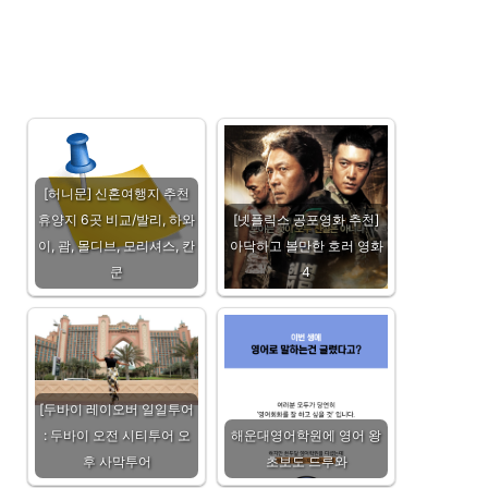
[허니문] 신혼여행지 추천
휴양지 6곳 비교/발리, 하와
[넷플릭스 공포영화 추천]
이, 괌, 몰디브, 모리셔스, 칸
아닥하고 볼만한 호러 영화
쿤
4
[두바이 레이오버 일일투어
: 두바이 오전 시티투어 오
해운대영어학원에 영어 왕
후 사막투어
초보도 드루와