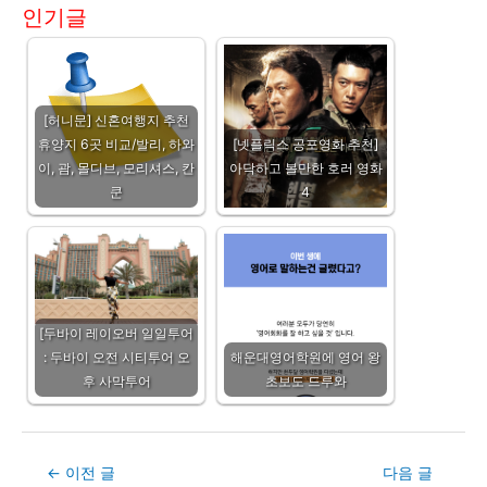
인기글
[허니문] 신혼여행지 추천
휴양지 6곳 비교/발리, 하와
[넷플릭스 공포영화 추천]
이, 괌, 몰디브, 모리셔스, 칸
아닥하고 볼만한 호러 영화
쿤
4
[두바이 레이오버 일일투어
: 두바이 오전 시티투어 오
해운대영어학원에 영어 왕
후 사막투어
초보도 드루와
Post
←
이전 글
다음 글