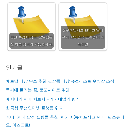
전주비염치료 한의원 알레
안산 수입차 정비, 오일랩은
르기 비염 만성 코흘림이 지
전 차종 정비가 가능합니다.
속되면
인기글
베트남 다낭 숙소 추천 신상품 다낭 퓨전리조트 수영장 조식
독사에 물리는 꿈, 로또사이트 추천
에자이의 치매 치료제 – 레카네맙의 평가
한국형 무선인터넷 플랫폼 위피
20대 30대 남성 쇼핑몰 추천 BEST3 (뉴치프시크 NCC, 단스튜디
오, 아즈크로)