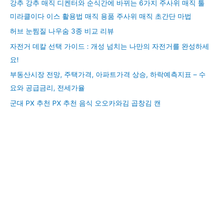
강추 강추 매직 디켄터와 순식간에 바뀌는 6가지 주사위 매직 툴
미라클이다 이스 활용법 매직 용품 주사위 매직 초간단 마법
허브 눈찜질 나우숨 3종 비교 리뷰
자전거 데칼 선택 가이드 : 개성 넘치는 나만의 자전거를 완성하세
요!
부동산시장 전망, 주택가격, 아파트가격 상승, 하락예측지표 – 수
요와 공급금리, 전세가율
군대 PX 추천 PX 추천 음식 오오카와김 곱창김 캔