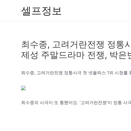
콘
셀프정보
텐
츠
로
건
최수종, 고려거란전쟁 정통사
너
뛰
제성 주말드라마 전쟁, 박은
기
최수종, 고려거란전쟁 정통사극 첫 넷플릭스 1위 시청률 
최수종의 사극이 또 통했어요. ‘고려거란전쟁’이 정통 사