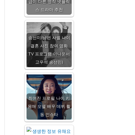
급이 다른 명작 넷플릭
스 드라마 추천
송선미(남편 사별 나이
결혼 사진 참여 영화
TV 프로그램 아나운서
고우석 송선민)
최여진 프로필 나이 키
몸매 모델 배우 데뷔 활
동 인스타