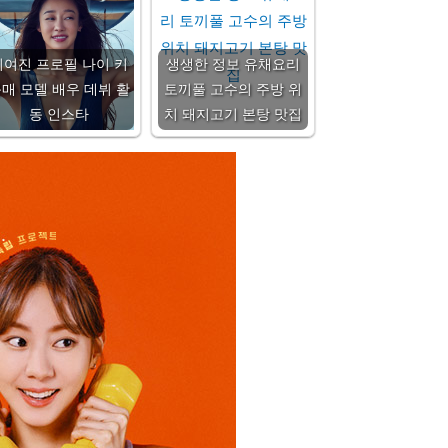
최여진 프로필 나이 키
생생한 정보 유채요리
매 모델 배우 데뷔 활
토끼풀 고수의 주방 위
동 인스타
치 돼지고기 본탕 맛집