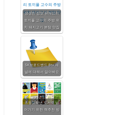
생생한 정보 유채요리
토끼풀 고수의 주방 위
치 돼지고기 본탕 맛집
SK브로드밴드 Btv 채
널에 대해서 알아봐요
초등고학년 도서로 넘
어가기 위한 책추천 방