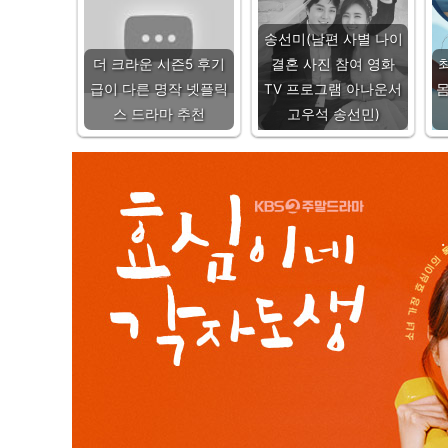
송선미(남편 사별 나이
더 크라운 시즌5 후기
결혼 사진 참여 영화
급이 다른 명작 넷플릭
TV 프로그램 아나운서
몸
스 드라마 추천
고우석 송선민)