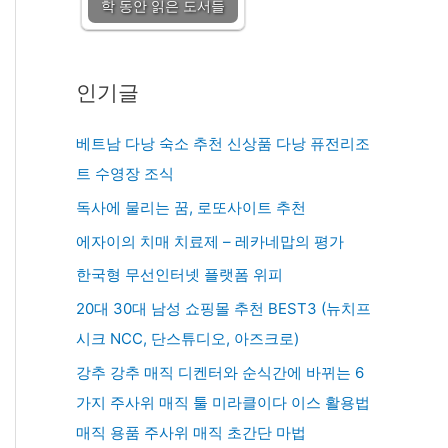
학 동안 읽은 도서들
인기글
베트남 다낭 숙소 추천 신상품 다낭 퓨전리조
트 수영장 조식
독사에 물리는 꿈, 로또사이트 추천
에자이의 치매 치료제 – 레카네맙의 평가
한국형 무선인터넷 플랫폼 위피
20대 30대 남성 쇼핑몰 추천 BEST3 (뉴치프
시크 NCC, 단스튜디오, 아즈크로)
강추 강추 매직 디켄터와 순식간에 바뀌는 6
가지 주사위 매직 툴 미라클이다 이스 활용법
매직 용품 주사위 매직 초간단 마법