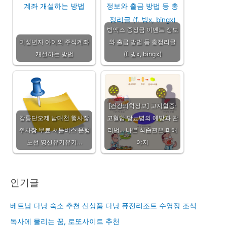
빙엑스 증정금 이벤트 정보
미성년자 아이의 주식계좌
와 출금 방법 등 총정리글
개설하는 방법
(f. 빙x, bingx)
[건강의학정보] 고지혈증·
강릉단오제 남대천 행사장
고혈압·당뇨병의 예방과 관
주차장 무료 셔틀버스 운행
리법... 나쁜 식습관은 피해
노선 영신유키유키…
야지
인기글
베트남 다낭 숙소 추천 신상품 다낭 퓨전리조트 수영장 조식
독사에 물리는 꿈, 로또사이트 추천