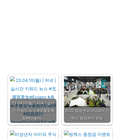
23.04.10(월) | 저녁 | 실시
간 키워드 뉴스 #北屋室美
2022 캠핑앤피크닉페어 킨
女#Ecopro…
텍스 캠핑페어 관람