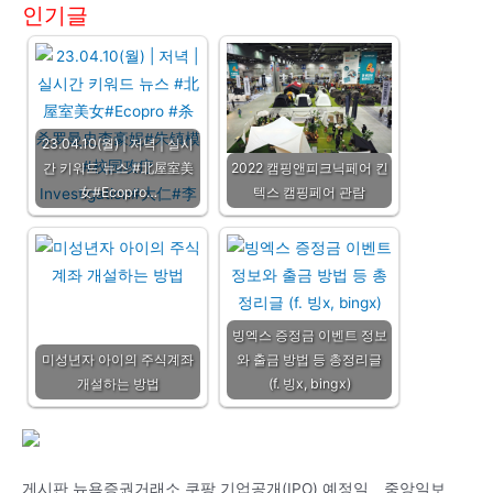
인기글
23.04.10(월) | 저녁 | 실시
간 키워드 뉴스 #北屋室美
2022 캠핑앤피크닉페어 킨
女#Ecopro…
텍스 캠핑페어 관람
빙엑스 증정금 이벤트 정보
미성년자 아이의 주식계좌
와 출금 방법 등 총정리글
개설하는 방법
(f. 빙x, bingx)
게시판 뉴욕증권거래소 쿠팡 기업공개(IPO) 예정일 _ 중앙일보