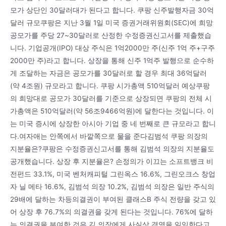
모가 상단인 30달러대가 된다고 합니다. 쿠팡 신주발행자금 30억
달러 규모쿠팡은 지난 3월 1일 미국 증권거래위원회(SEC)에 희망
공모가를 주당 27~30달러로 산정한 수정증권신고서를 제출했습
니다. 기업공개(IPO) 대상 주식은 1억2000만 주(신주 1억 주+구주
2000만 주)라고 합니다. 상장을 통해 신주 1억주 발행으로 순수하
게 조달하는 자금은 공모가를 30달러로 할 경우 최대 36억달러
(약 4조원) 규모라고 합니다. 쿠팡 시가총액 510억달러 예상쿠팡
의 희망대로 공모가 30달러를 기준으로 상장되면 쿠팡의 전체 시
가총액은 510억달러(약 56조9466억원)에 달한다는 것입니다. 이
는 미국 증시에 상장한 아시아 기업 중 네 번째로 큰 규모라고 합니
다.여자애는 안쪽에서 바깥쪽으로 물을 준다김범석 쿠팡 의장의
지분율은?쿠팡은 수정증권신고서를 통해 김범석 의장의 지분율도
공개했습니다. 상장 후 지분율은? 손정의가 이끄는 소프트뱅크 비
전펀드 33.1%, 미국 벤처캐피털 그린옥스 16.6%, 그린오크스 창업
자 닐 메타 16.6%, 김범석 의장 10.2%, 김범석 의장은 일반 주식의
29배에 달하는 차등의결권이 부여된 클래스B 주식 전량을 갖고 있
어 상장 후 76.7%의 의결권을 갖게 된다는 것입니다. 76%에 달하
는 의결권을 부여한 것은 김 의장에게 사실상 경영을 일임한다고