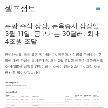
콘
셀프정보
텐
Main
츠
Men
로
쿠팡 주식 상장, 뉴욕증시 상장일
건
3월 11일, 공모가는 30달러! 최대
너
뛰
4조원 조달
기
안녕하세요, 촉이 좋은 엄마입니다. 미국에서 상장을 준비하는 쿠
팡에 대한 관심이 뜨거운데요. 오는 3월 11일쯤 미국 뉴욕증권거래
소(NYSE)에 상장될 전망이라는 소식이 전해졌습니다. 그럼 자세
한 내용 알아보겠습니다.