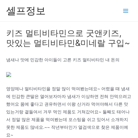
콘
셀프정보
텐
Main
츠
Men
로
키즈 멀티비타민으로 굿앤키즈,
건
맛있는 멀티비타민&미네랄 구입~
너
뛰
기
냄새나 맛에 민감한 아이들이 고른 키즈 멀티비타민 내 돈의
영양제나 멀티비타민을 정말 많이 먹여봤는데요~ 어렸을 때 냄새
에 민감한 큰딸은 열어보자마자 냄새가 이상하면 전혀 안먹으려고
했어요 몸에 좋다고 권유하면서 이왕 산거라 먹어야해서 다른 맛
있는거랑 곁들여서 겨우 먹인 제품도 거쳐갔어요~ 둘째도 태어나
서 정말 많은 제품을 먹여봤는데 포스팅을 쉬고 있어서 소개하지
못한 제품도 많네요.~~ 작년부터인가 열검색으로 찾은 제품이예
요~