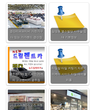
경산리퍼브티비 가전가구
삼성동 엘슨빌딩 사무실 임
다 있는 가가랜드 경산점
대 기본정보
타일칼 타일 커팅기 자르기
광주렌터카 합리적인 가격
이케아 사이드 타일 테이블
의 고고렌터카 광주점
리폼
[라오스여행] 라오스 여행