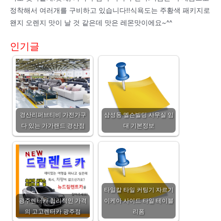
정착해서 여러개를 구비하고 있습니다!!식욕도는 주황색 패키지로
왠지 오렌지 맛이 날 것 같은데 맛은 레몬맛이에요~^^
인기글
경산리퍼브티비 가전가구
삼성동 엘슨빌딩 사무실 임
다 있는 가가랜드 경산점
대 기본정보
타일칼 타일 커팅기 자르기
광주렌터카 합리적인 가격
이케아 사이드 타일 테이블
의 고고렌터카 광주점
리폼