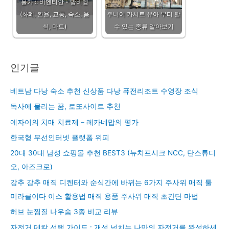
물가 :: 비엔티안 - 방비엥
(화폐, 환율, 교통, 숙소, 음
주니어 카시트 유아 부터 탈
식, 마트)
수 있는 종류 알아보기
인기글
베트남 다낭 숙소 추천 신상품 다낭 퓨전리조트 수영장 조식
독사에 물리는 꿈, 로또사이트 추천
에자이의 치매 치료제 – 레카네맙의 평가
한국형 무선인터넷 플랫폼 위피
20대 30대 남성 쇼핑몰 추천 BEST3 (뉴치프시크 NCC, 단스튜디
오, 아즈크로)
강추 강추 매직 디켄터와 순식간에 바뀌는 6가지 주사위 매직 툴
미라클이다 이스 활용법 매직 용품 주사위 매직 초간단 마법
허브 눈찜질 나우숨 3종 비교 리뷰
자전거 데칼 선택 가이드 : 개성 넘치는 나만의 자전거를 완성하세