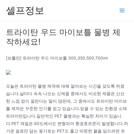
콘
셀프정보
텐
Main
츠
Men
로
트라이탄 우드 마이보틀 물병 제
건
작하세요!
너
뛰
기
[보틀만] 트라이탄 우드 마이보틀 300,350,500,700ml
오늘은 트라이탄 물병 제작에 대해 알아보는 시간을 갖도록 하겠
습니다.날마다 속속 나오는 신제품 중에서도 비슷한 제품은 신선
한 느낌 없이 질린다는 말이 많은데, 그 중에서도 트라이탄 마이보
틀 제작은 꾸준한 인기를 얻고 있습니다.믿을 수 있는 친환경 소재
트라이탄입니다.일반적인 PET 물병과는 확실한 차이가 있습니
다.PET 재질은 60도에서도 변형되어 환경호르몬이 발생합니다.차
가운 음료만 담는 용기로는 PET도 좋고 따뜻한 물을 담으려면 트