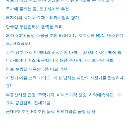
독사에 물리는 꿈, 로또사이트 추천
에자이의 치매 치료제 – 레카네맙의 평가
한국형 무선인터넷 플랫폼 위피
20대 30대 남성 쇼핑몰 추천 BEST3 (뉴치프시크 NCC, 단스튜디
오, 아즈크로)
강추 강추 매직 디켄터와 순식간에 바뀌는 6가지 주사위 매직 툴
미라클이다 이스 활용법 매직 용품 주사위 매직 초간단 마법
허브 눈찜질 나우숨 3종 비교 리뷰
자전거 데칼 선택 가이드 : 개성 넘치는 나만의 자전거를 완성하세
요!
부동산시장 전망, 주택가격, 아파트가격 상승, 하락예측지표 – 수
요와 공급금리, 전세가율
군대 PX 추천 PX 추천 음식 오오카와김 곱창김 캔