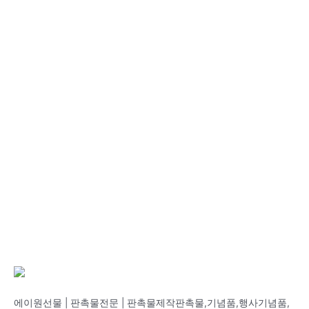
에이원선물 | 판촉물전문 | 판촉물제작판촉물,기념품,행사기념품,