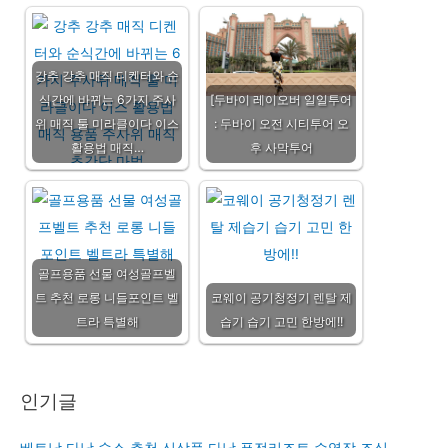
강추 강추 매직 디켄터와 순
식간에 바뀌는 6가지 주사
[두바이 레이오버 일일투어
위 매직 툴 미라클이다 이스
: 두바이 오전 시티투어 오
활용법 매직…
후 사막투어
골프용품 선물 여성골프벨
트 추천 로롱 니들포인트 벨
코웨이 공기청정기 렌탈 제
트라 특별해
습기 습기 고민 한방에!!
인기글
베트남 다낭 숙소 추천 신상품 다낭 퓨전리조트 수영장 조식