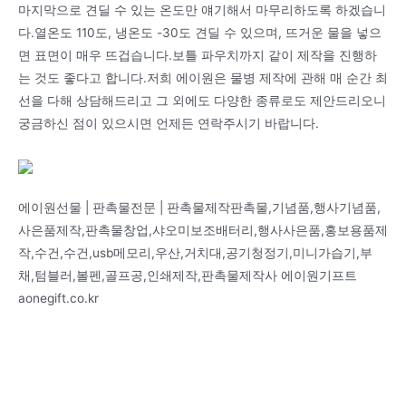
마지막으로 견딜 수 있는 온도만 얘기해서 마무리하도록 하겠습니
다.열온도 110도, 냉온도 -30도 견딜 수 있으며, 뜨거운 물을 넣으
면 표면이 매우 뜨겁습니다.보틀 파우치까지 같이 제작을 진행하
는 것도 좋다고 합니다.저희 에이원은 물병 제작에 관해 매 순간 최
선을 다해 상담해드리고 그 외에도 다양한 종류로도 제안드리오니
궁금하신 점이 있으시면 언제든 연락주시기 바랍니다.
에이원선물 | 판촉물전문 | 판촉물제작판촉물,기념품,행사기념품,
사은품제작,판촉물창업,샤오미보조배터리,행사사은품,홍보용품제
작,수건,수건,usb메모리,우산,거치대,공기청정기,미니가습기,부
채,텀블러,볼펜,골프공,인쇄제작,판촉물제작사 에이원기프트
aonegift.co.kr