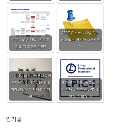
CERT C 프로그래밍 2/e -
프로그래머 전망 : 진로를
버그 없는 안전한 소프트웨
정할 때 고민된다면?
어
브이아이혁신기업투자증권
투자신탁 1호[주식]종류 S
요즘 핫한 직업: 글로벌 공
미래산업에 투자하고 싶다
인 리눅스 자격증 LPIC 할
면
인 및 정보 안내
인기글