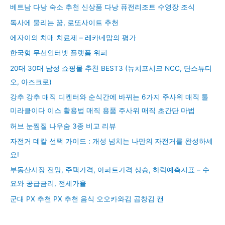
베트남 다낭 숙소 추천 신상품 다낭 퓨전리조트 수영장 조식
독사에 물리는 꿈, 로또사이트 추천
에자이의 치매 치료제 – 레카네맙의 평가
한국형 무선인터넷 플랫폼 위피
20대 30대 남성 쇼핑몰 추천 BEST3 (뉴치프시크 NCC, 단스튜디
오, 아즈크로)
강추 강추 매직 디켄터와 순식간에 바뀌는 6가지 주사위 매직 툴
미라클이다 이스 활용법 매직 용품 주사위 매직 초간단 마법
허브 눈찜질 나우숨 3종 비교 리뷰
자전거 데칼 선택 가이드 : 개성 넘치는 나만의 자전거를 완성하세
요!
부동산시장 전망, 주택가격, 아파트가격 상승, 하락예측지표 – 수
요와 공급금리, 전세가율
군대 PX 추천 PX 추천 음식 오오카와김 곱창김 캔