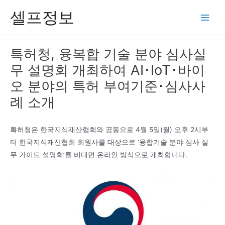
콘
셀프정보
텐
Main
츠
Men
로
특허청, 융복합 기술 분야 심사실
건
무 설명회 개최하여 AI･IoT･바이
너
뛰
오 분야의 특허 부여기준･심사사
기
례 소개
특허청은 한국지식재산협회와 공동으로 4월 5일(월) 오후 2시부
터 한국지식재산협회 회원사를 대상으로 ‘융합기술 분야 심사 실
무 가이드 설명회’를 비대면 온라인 방식으로 개최합니다.