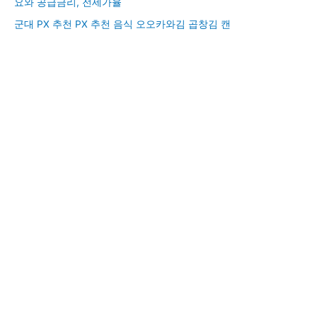
요와 공급금리, 전세가율
군대 PX 추천 PX 추천 음식 오오카와김 곱창김 캔