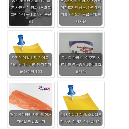
송선미(남편 사별 나이 결
부동산시장 전망, 주택가격,
혼 사진 참여 영화 TV 프로
아파트가격 상승, 하락예측
그램 아나운서 고우석 송선
지표 - 수요와 공급금리, 전
민)
세가율
자전거 데칼 선택 가이드 :
축농증 한의원, '이것'만 치
개성 넘치는 나만의 자전거
료하면 축농증은 금방 해결
를 완성하세요!
됩니다!
평택 베이커리 카페, 땅에서
안산 수입차 정비, 오일랩은
저녁을 먹었습니다
전 차종 정비가 가능합니다.