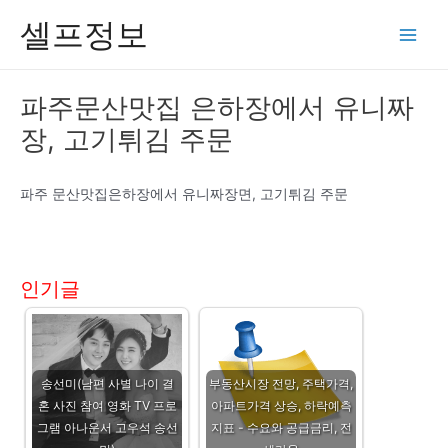
콘
셀프정보
텐
Main
츠
Men
로
파주문산맛집 은하장에서 유니짜
건
장, 고기튀김 주문
너
뛰
기
파주 문산맛집은하장에서 유니짜장면, 고기튀김 주문
인기글
송선미(남편 사별 나이 결
부동산시장 전망, 주택가격,
혼 사진 참여 영화 TV 프로
아파트가격 상승, 하락예측
그램 아나운서 고우석 송선
지표 - 수요와 공급금리, 전