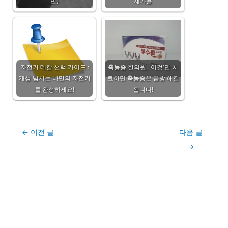
민)
세가율
자전거 데칼 선택 가이드 :
축농증 한의원, '이것'만 치
개성 넘치는 나만의 자전거
료하면 축농증은 금방 해결
를 완성하세요!
됩니다!
Post
←
이전 글
다음 글
navigation
→