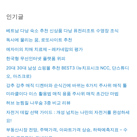
인기글
베트남 다낭 숙소 추천 신상품 다낭 퓨전리조트 수영장 조식
독사에 물리는 꿈, 로또사이트 추천
에자이의 치매 치료제 – 레카네맙의 평가
한국형 무선인터넷 플랫폼 위피
20대 30대 남성 쇼핑몰 추천 BEST3 (뉴치프시크 NCC, 단스튜디
오, 아즈크로)
강추 강추 매직 디켄터와 순식간에 바뀌는 6가지 주사위 매직 툴
미라클이다 이스 활용법 매직 용품 주사위 매직 초간단 마법
허브 눈찜질 나우숨 3종 비교 리뷰
자전거 데칼 선택 가이드 : 개성 넘치는 나만의 자전거를 완성하세
요!
부동산시장 전망, 주택가격, 아파트가격 상승, 하락예측지표 – 수