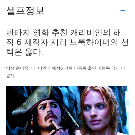
콘
셀프정보
텐
Main
츠
Men
로
판타지 영화 추천 캐리비안의 해
건
적 6 제작자 제리 브룩하이머의 선
너
뛰
택은 옳다.
기
영상 준비중 캐리비안의 해적6 감독 미등록 출연 미등록 공개 미
공개