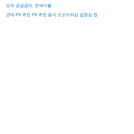
요와 공급금리, 전세가율
군대 PX 추천 PX 추천 음식 오오카와김 곱창김 캔