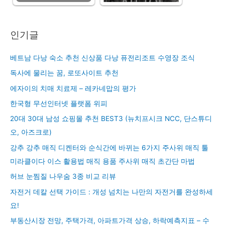
인기글
베트남 다낭 숙소 추천 신상품 다낭 퓨전리조트 수영장 조식
독사에 물리는 꿈, 로또사이트 추천
에자이의 치매 치료제 – 레카네맙의 평가
한국형 무선인터넷 플랫폼 위피
20대 30대 남성 쇼핑몰 추천 BEST3 (뉴치프시크 NCC, 단스튜디
오, 아즈크로)
강추 강추 매직 디켄터와 순식간에 바뀌는 6가지 주사위 매직 툴
미라클이다 이스 활용법 매직 용품 주사위 매직 초간단 마법
허브 눈찜질 나우숨 3종 비교 리뷰
자전거 데칼 선택 가이드 : 개성 넘치는 나만의 자전거를 완성하세
요!
부동산시장 전망, 주택가격, 아파트가격 상승, 하락예측지표 – 수