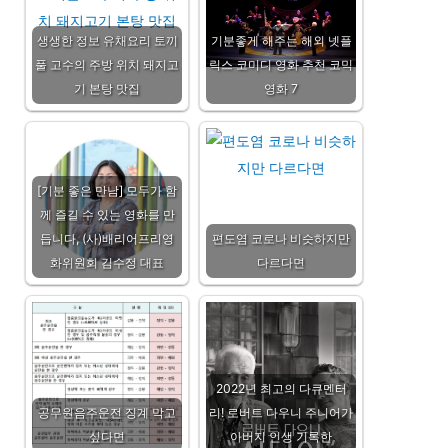
생생한 정보 유채요리 토끼
기분좋게 해주는 해외 넷플
풀 고수의 주방 위치 돼지고
릭스 코미디 영화 추천 코믹
기 본탕 맛집
영화 7
[기분 좋은 만남] 모두가 함
께 즐길 수 있는 영화를 만
듭니다, (사)배리어프리영
편도염 코로나 비슷하지만
화위원회 김수정 대표
다르다면
2022년 최고의 다큐멘터
공무원음주운전 징계 막고
리! 로버트 다우니 주니어가
싶다면
아버지 인생 기록한