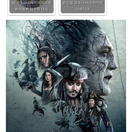
듭니다, (사)배리어프리영
편도염 코로나 비슷하지만
화위원회 김수정 대표
다르다면