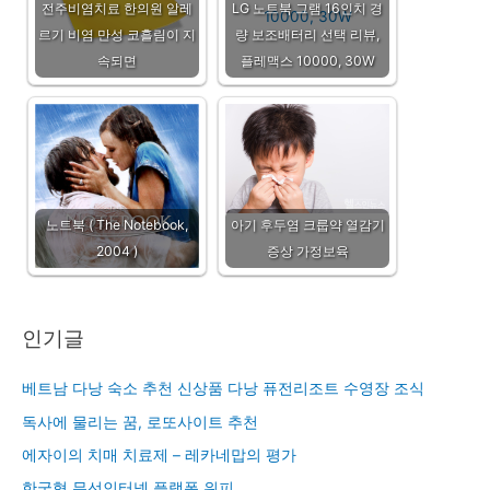
전주비염치료 한의원 알레
LG 노트북 그램 16인치 경
르기 비염 만성 코흘림이 지
량 보조배터리 선택 리뷰,
속되면
플레맥스 10000, 30W
노트북 ( The Notebook,
아기 후두염 크룹약 열감기
2004 )
증상 가정보육
인기글
베트남 다낭 숙소 추천 신상품 다낭 퓨전리조트 수영장 조식
독사에 물리는 꿈, 로또사이트 추천
에자이의 치매 치료제 – 레카네맙의 평가
한국형 무선인터넷 플랫폼 위피