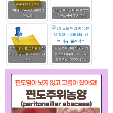
◇부산해운대《주간》
《야간》24시간심부름퀵
편도선 부었을 때 해결 방법
서비스◇
과 편도염에 좋은 음식
전주비염치료 한의원 알레
LG 노트북 그램 16인치 경
르기 비염 만성 코흘림이 지
량 보조배터리 선택 리뷰,
속되면
플레맥스 10000, 30W