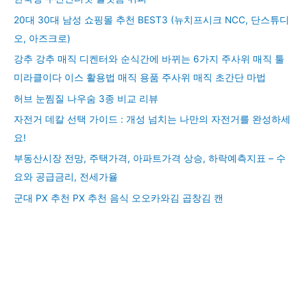
20대 30대 남성 쇼핑몰 추천 BEST3 (뉴치프시크 NCC, 단스튜디
오, 아즈크로)
강추 강추 매직 디켄터와 순식간에 바뀌는 6가지 주사위 매직 툴
미라클이다 이스 활용법 매직 용품 주사위 매직 초간단 마법
허브 눈찜질 나우숨 3종 비교 리뷰
자전거 데칼 선택 가이드 : 개성 넘치는 나만의 자전거를 완성하세
요!
부동산시장 전망, 주택가격, 아파트가격 상승, 하락예측지표 – 수
요와 공급금리, 전세가율
군대 PX 추천 PX 추천 음식 오오카와김 곱창김 캔