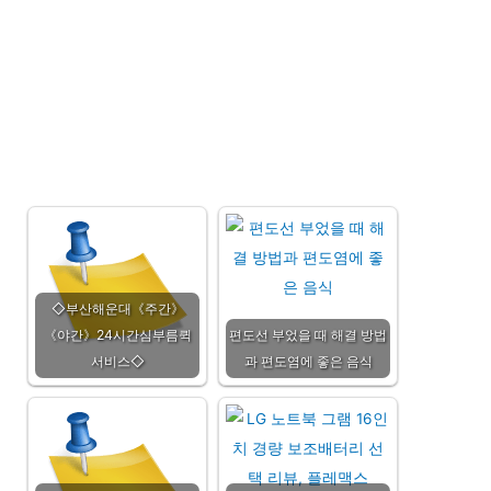
◇부산해운대《주간》
《야간》24시간심부름퀵
편도선 부었을 때 해결 방법
서비스◇
과 편도염에 좋은 음식