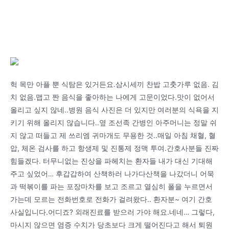
헉 목만 아플 뿐 식탐은 있거든요.삼시세끼 찬밥 고춧가루 없음. 김
치 없음.맵고 짠 음식을 좋아하는 나에게 고문이었다.맛이 없어서
올리고 싶지 않네..병원 음식 사진은 더 있지만 여러분의 식욕을 지
키기 위해 올리지 않습니다..옆 조선족 간병인 아주머니는 정말 쉬
지 않고 떠들고 제 쓰리엠 귀마개도 무용한 것..매일 아침 채혈, 혈
압, 체온 검사를 하고 항생제 및 진통제 정맥 투여.간호사분들 진짜
힘들겠다. 터무니없는 진상을 파헤치는 환자들 내가 대신 기대해
주고 싶었어… 후갑갑하여 산책하러 나가다산책을 나갔더니 어묵
과 떡볶이를 파는 포장마차를 보고 조르고 열심히 폴을 누르면서
가는데 모르는 전화번호로 전화가 걸려왔다.. 환자분~ 여기 간호
사실입니다.어디죠? 외래진료를 받으러 가야 해요.네네… 그렇다,
마시지 않으면 염증 수치가 당초보다 크게 떨어진다고 해서 퇴원