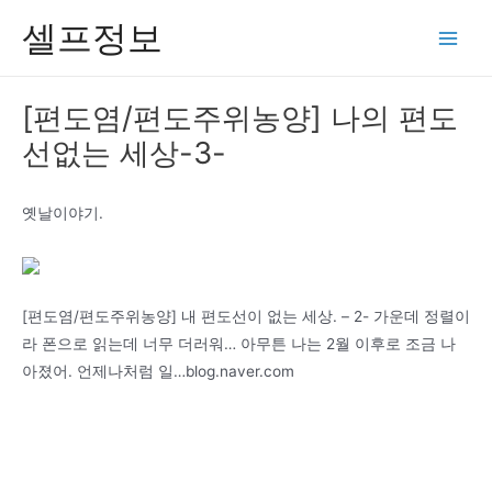
콘
셀프정보
텐
Main
츠
Men
로
[편도염/편도주위농양] 나의 편도
건
선없는 세상-3-
너
뛰
기
옛날이야기.
[편도염/편도주위농양] 내 편도선이 없는 세상. – 2- 가운데 정렬이
라 폰으로 읽는데 너무 더러워… 아무튼 나는 2월 이후로 조금 나
아졌어. 언제나처럼 일…blog.naver.com