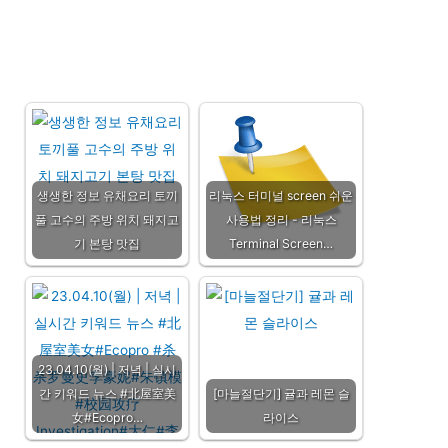
생생한 정보 유채요리 토끼
리눅스 터미널 screen 쉬운
풀 고수의 주방 위치 돼지고
사용법 정리 - 리눅스
기 본탕 맛집
Terminal Screen…
23.04.10(월) | 저녁 | 실시
간 키워드 뉴스 #北屋室美
[마늘절단기] 귤과 레몬 슬
女#Ecopro…
라이스