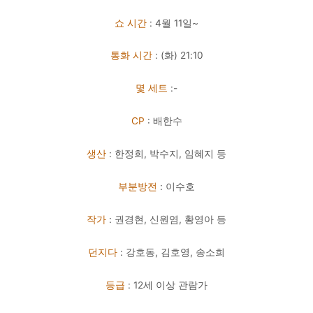
쇼 시간
: 4월 11일~
통화 시간
: (화) 21:10
몇 세트
:-
CP
: 배한수
생산
: 한정희, 박수지, 임혜지 등
부분방전
: 이수호
작가
: 권경현, 신원염, 황영아 등
던지다
: 강호동, 김호영, 송소희
등급
: 12세 이상 관람가