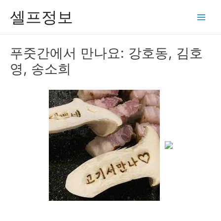
콘
셀프정보
텐
Main
츠
Men
로
푸줏간에서 만나요: 강호동, 김호
건
영, 송소희
너
뛰
기