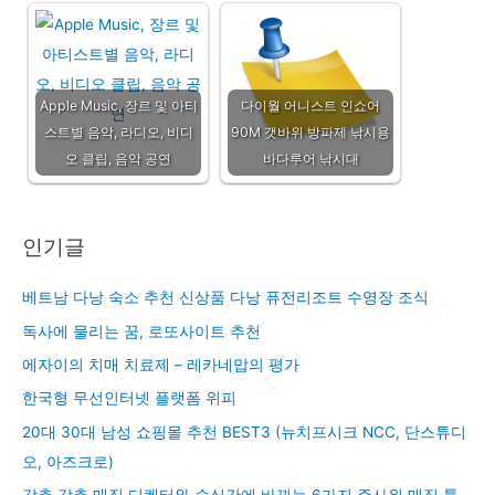
Apple Music, 장르 및 아티
다이월 어니스트 인쇼어
스트별 음악, 라디오, 비디
90M 갯바위 방파제 낚시용
오 클립, 음악 공연
바다루어 낚시대
인기글
베트남 다낭 숙소 추천 신상품 다낭 퓨전리조트 수영장 조식
독사에 물리는 꿈, 로또사이트 추천
에자이의 치매 치료제 – 레카네맙의 평가
한국형 무선인터넷 플랫폼 위피
20대 30대 남성 쇼핑몰 추천 BEST3 (뉴치프시크 NCC, 단스튜디
오, 아즈크로)