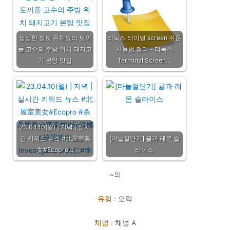
생생한 정보 유채요리 토끼
리눅스 터미널 screen 쉬운
풀 고수의 주방 위치 돼지고
사용법 정리 - 리눅스
기 본탕 맛집
Terminal Screen…
23.04.10(월) | 저녁 | 실시
간 키워드 뉴스 #北屋室美
[마늘절단기] 귤과 레몬 슬
女#Ecopro…
라이스
~의
유형
: 오락
채널
: 채널 A