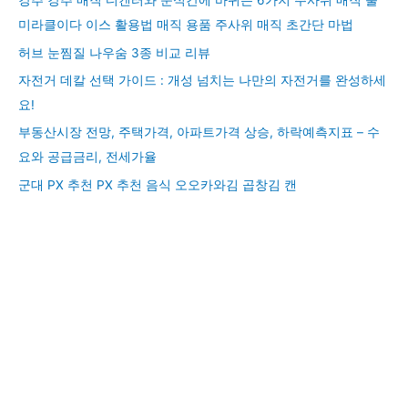
강추 강추 매직 디켄터와 순식간에 바뀌는 6가지 주사위 매직 툴
미라클이다 이스 활용법 매직 용품 주사위 매직 초간단 마법
허브 눈찜질 나우숨 3종 비교 리뷰
자전거 데칼 선택 가이드 : 개성 넘치는 나만의 자전거를 완성하세
요!
부동산시장 전망, 주택가격, 아파트가격 상승, 하락예측지표 – 수
요와 공급금리, 전세가율
군대 PX 추천 PX 추천 음식 오오카와김 곱창김 캔