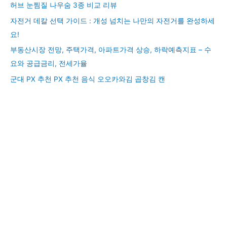
허브 눈찜질 나우숨 3종 비교 리뷰
자전거 데칼 선택 가이드 : 개성 넘치는 나만의 자전거를 완성하세
요!
부동산시장 전망, 주택가격, 아파트가격 상승, 하락예측지표 – 수
요와 공급금리, 전세가율
군대 PX 추천 PX 추천 음식 오오카와김 곱창김 캔