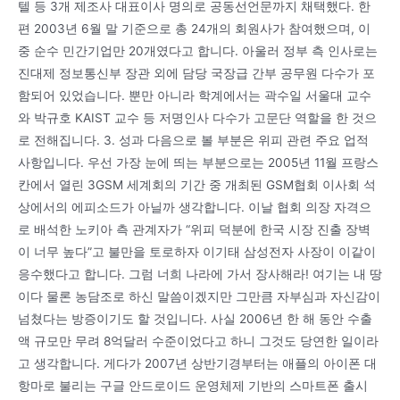
텔 등 3개 제조사 대표이사 명의로 공동선언문까지 채택했다. 한
편 2003년 6월 말 기준으로 총 24개의 회원사가 참여했으며, 이
중 순수 민간기업만 20개였다고 합니다. 아울러 정부 측 인사로는
진대제 정보통신부 장관 외에 담당 국장급 간부 공무원 다수가 포
함되어 있었습니다. 뿐만 아니라 학계에서는 곽수일 서울대 교수
와 박규호 KAIST 교수 등 저명인사 다수가 고문단 역할을 한 것으
로 전해집니다. 3. 성과 다음으로 볼 부분은 위피 관련 주요 업적
사항입니다. 우선 가장 눈에 띄는 부분으로는 2005년 11월 프랑스
칸에서 열린 3GSM 세계회의 기간 중 개최된 GSM협회 이사회 석
상에서의 에피소드가 아닐까 생각합니다. 이날 협회 의장 자격으
로 배석한 노키아 측 관계자가 “위피 덕분에 한국 시장 진출 장벽
이 너무 높다”고 불만을 토로하자 이기태 삼성전자 사장이 이같이
응수했다고 합니다. 그럼 너희 나라에 가서 장사해라! 여기는 내 땅
이다 물론 농담조로 하신 말씀이겠지만 그만큼 자부심과 자신감이
넘쳤다는 방증이기도 할 것입니다. 사실 2006년 한 해 동안 수출
액 규모만 무려 8억달러 수준이었다고 하니 그것도 당연한 일이라
고 생각합니다. 게다가 2007년 상반기경부터는 애플의 아이폰 대
항마로 불리는 구글 안드로이드 운영체제 기반의 스마트폰 출시