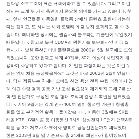
전화용 소프트웨어 표준 규격이라고 할 수 있습니다. 그리고 이런
상피는 크게 두 가지 측면에서 중요한 의미를 가지고 있습니다. 첫
째, 앞서 언급했듯이 동일한 플랫폼 상에서 콘텐츠 호환이 가능하
다는 점이고, 또 하나는 해외 로열티 유출 방지 효과라고 할 수 있
습니다. 왜냐하면 당시에는 퀄컴사의 블루라는 기술만이 유일했기
때문입니다. 참고로 불런 CDMA의 원천기술 보유회사인 미국 퀄
컴사가 개발한 무선인터넷 플랫폼으로 2000년 5월 한국에도 도입
되었습니다. 또한 현재도 세계 40개국, 80개 이상의 사업자가 채
용하여 사용하고 있다고 합니다. 2. 발전 과정이라는 것은 이런 위
피는 언제 처음 등장했을까요? 그것은 바로 2002년 2월이었습니
다. 당시 정통부는 차세대 모바일 산업 육성 전략 수립 과정에서 업
계 의견 수렴 결과 공통 기반 조성 필요성이 제기되자 그해 7월 산·
학·연 전문가로 구성된 포럼 형태 조직체 결성 계획안을 발표했습
니다. 이어 9월에는 각계 인사 100여 명이 참석한 가운데 창립총
회를 열고 본격적인 활동에 들어갔습니다. 이듬해 3월에는 SK텔
레콤 KTF LG텔레콤 등 이동통신 3사와 삼성전자 LG전자 팬택&큐
리텔 등 3개 제조사 대표이사 명의로 공동선언문까지 채택했다.
한편 2003년 6월 말 기준으로 총 24개의 회원사가 참여했으며,