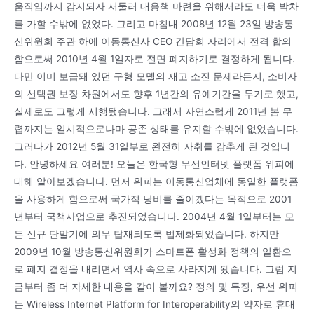
움직임까지 감지되자 서둘러 대응책 마련을 위해서라도 더욱 박차
를 가할 수밖에 없었다. 그리고 마침내 2008년 12월 23일 방송통
신위원회 주관 하에 이동통신사 CEO 간담회 자리에서 전격 합의
함으로써 2010년 4월 1일자로 전면 폐지하기로 결정하게 됩니다.
다만 이미 보급돼 있던 구형 모델의 재고 소진 문제라든지, 소비자
의 선택권 보장 차원에서도 향후 1년간의 유예기간을 두기로 했고,
실제로도 그렇게 시행됐습니다. 그래서 자연스럽게 2011년 봄 무
렵까지는 일시적으로나마 공존 상태를 유지할 수밖에 없었습니다.
그러다가 2012년 5월 31일부로 완전히 자취를 감추게 된 것입니
다. 안녕하세요 여러분! 오늘은 한국형 무선인터넷 플랫폼 위피에
대해 알아보겠습니다. 먼저 위피는 이동통신업체에 동일한 플랫폼
을 사용하게 함으로써 국가적 낭비를 줄이겠다는 목적으로 2001
년부터 국책사업으로 추진되었습니다. 2004년 4월 1일부터는 모
든 신규 단말기에 의무 탑재되도록 법제화되었습니다. 하지만
2009년 10월 방송통신위원회가 스마트폰 활성화 정책의 일환으
로 폐지 결정을 내리면서 역사 속으로 사라지게 됐습니다. 그럼 지
금부터 좀 더 자세한 내용을 같이 볼까요? 정의 및 특징, 우선 위피
는 Wireless Internet Platform for Interoperability의 약자로 휴대