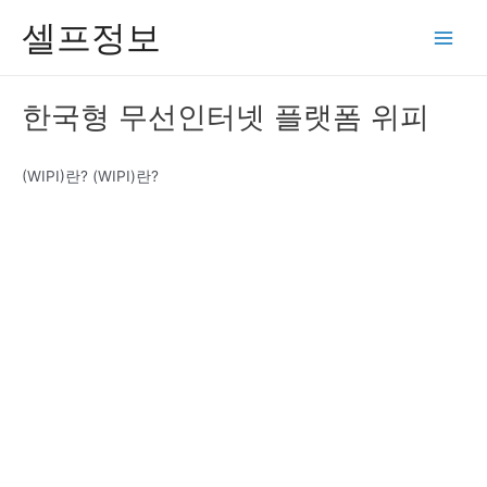
콘
셀프정보
텐
Main
츠
Men
로
한국형 무선인터넷 플랫폼 위피
건
너
뛰
(WIPI)란? (WIPI)란?
기