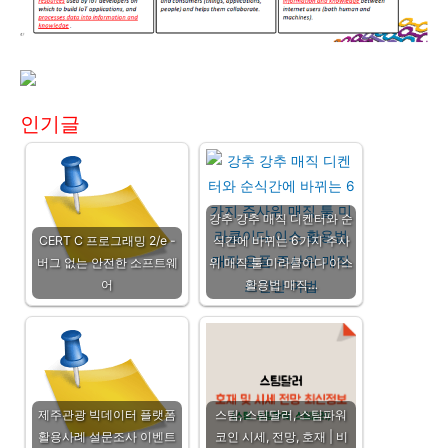
인기글
강추 강추 매직 디켄터와 순
CERT C 프로그래밍 2/e -
식간에 바뀌는 6가지 주사
버그 없는 안전한 소프트웨
위 매직 툴 미라클이다 이스
어
활용법 매직…
제주관광 빅데이터 플랫폼
스팀, 스팀달러, 스팀파워
활용사례 설문조사 이벤트
코인 시세, 전망, 호재 | 비