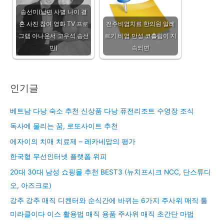
송선미(남편 사별 나이 결
혼 사진 참여 영화 TV 프로
전주비염치료 한의원 알레
그램 아나운서 고우석 송선
르기 비염 만성 코흘림이 지
민)
속되면
인기글
베트남 다낭 숙소 추천 신상품 다낭 퓨전리조트 수영장 조식
독사에 물리는 꿈, 로또사이트 추천
에자이의 치매 치료제 – 레카네맙의 평가
한국형 무선인터넷 플랫폼 위피
20대 30대 남성 쇼핑몰 추천 BEST3 (뉴치프시크 NCC, 단스튜디
오, 아즈크로)
강추 강추 매직 디켄터와 순식간에 바뀌는 6가지 주사위 매직 툴
미라클이다 이스 활용법 매직 용품 주사위 매직 초간단 마법