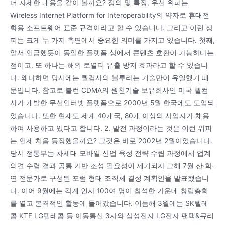
더 자세한 내용을 같이 볼까요? 정의 및 특징, 우선 위피는
Wireless Internet Platform for Interoperability의 약자로 휴대전
화용 소프트웨어 표준 규격이라고 할 수 있습니다. 그리고 이런 상
피는 크게 두 가지 측면에서 중요한 의미를 가지고 있습니다. 첫째,
앞서 언급했듯이 동일한 플랫폼 상에서 콘텐츠 호환이 가능하다는
점이고, 또 하나는 해외 로열티 유출 방지 효과라고 할 수 있습니
다. 왜냐하면 당시에는 퀄컴사의 블루라는 기술만이 유일했기 때
문입니다. 참고로 불런 CDMA의 원천기술 보유회사인 미국 퀄컴
사가 개발한 무선인터넷 플랫폼으로 2000년 5월 한국에도 도입되
었습니다. 또한 현재도 세계 40개국, 80개 이상의 사업자가 채용
하여 사용하고 있다고 합니다. 2. 발전 과정이라는 것은 이런 위피
는 언제 처음 등장했을까요? 그것은 바로 2002년 2월이었습니다.
당시 정통부는 차세대 모바일 산업 육성 전략 수립 과정에서 업계
의견 수렴 결과 공통 기반 조성 필요성이 제기되자 그해 7월 산·학·
연 전문가로 구성된 포럼 형태 조직체 결성 계획안을 발표했습니
다. 이어 9월에는 각계 인사 100여 명이 참석한 가운데 창립총회
를 열고 본격적인 활동에 들어갔습니다. 이듬해 3월에는 SK텔레
콤 KTF LG텔레콤 등 이동통신 3사와 삼성전자 LG전자 팬택&큐리