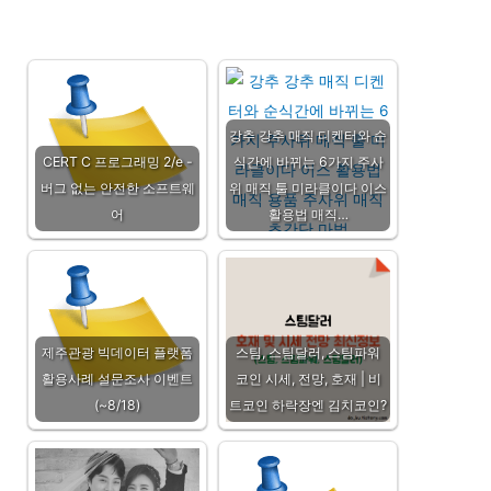
강추 강추 매직 디켄터와 순
CERT C 프로그래밍 2/e -
식간에 바뀌는 6가지 주사
버그 없는 안전한 소프트웨
위 매직 툴 미라클이다 이스
어
활용법 매직…
제주관광 빅데이터 플랫폼
스팀, 스팀달러, 스팀파워
활용사례 설문조사 이벤트
코인 시세, 전망, 호재 | 비
(~8/18)
트코인 하락장엔 김치코인?