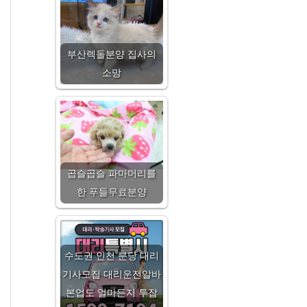
부산렉돌분양 집사의
소망
곱슬곱슬 파마머리를
한 푸들무료분양
수도권 인천 분당 대리
기사모집 대리운전알바
본업도 얼마든지 투잡