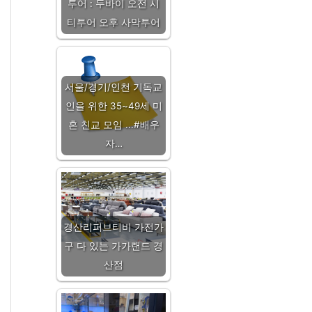
투어 : 두바이 오전 시
티투어 오후 사막투어
서울/경기/인천 기독교
인을 위한 35~49세 미
혼 친교 모임 ...#배우
자…
경산리퍼브티비 가전가
구 다 있는 가가랜드 경
산점