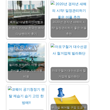
베트남 다낭호이안여행코
2020년 경자년 새해의 시
스 현지 기사님 한국인 예약
작! 일정관리하기 좋은 어플
다낭렌터카 후기
추천
필리핀 보라카이 여행 경비
준비물 3박4일 자유여행
마포구철거 대수선공사 철
비용
거업체 빌라화단
부산발 에어텔 구암 도쿄 규