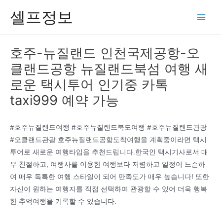
콘
셀프정보
텐
Main
츠
Men
로
호주-뉴질랜드 인천국제공항-오
건
클랜드공항 뉴질랜드북섬 여행 새
너
뛰
로운 택시투어 인기중 카톡
기
taxi999 예약 가능
#호주뉴질랜드여행 #호주뉴질랜드북도여행 #호주뉴질랜드관광
#오클랜드관광 호주뉴질랜드공항도착여행을 계획중이라면 택시
투어로 새로운 여행타입을 추천드립니다.한국인 택시기사로서 매
우 친절하고, 여행사를 이용한 여행보다 저렴하고 일정이 느슨하
여 매우 독특한 여행 스타일이 되어 만족도가 매우 높습니다! 또한
자신이 원하는 여행지를 직접 선택하여 관광할 수 있어 더욱 행복
한 추억여행을 기록할 수 있습니다.