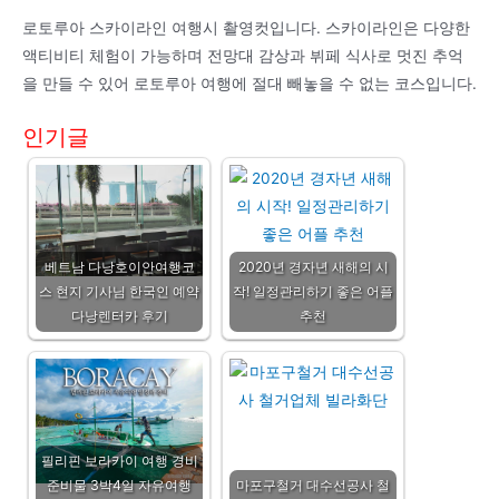
로토루아 스카이라인 여행시 촬영컷입니다. 스카이라인은 다양한
액티비티 체험이 가능하며 전망대 감상과 뷔페 식사로 멋진 추억
을 만들 수 있어 로토루아 여행에 절대 빼놓을 수 없는 코스입니다.
인기글
베트남 다낭호이안여행코
2020년 경자년 새해의 시
스 현지 기사님 한국인 예약
작! 일정관리하기 좋은 어플
다낭렌터카 후기
추천
필리핀 보라카이 여행 경비
준비물 3박4일 자유여행
마포구철거 대수선공사 철