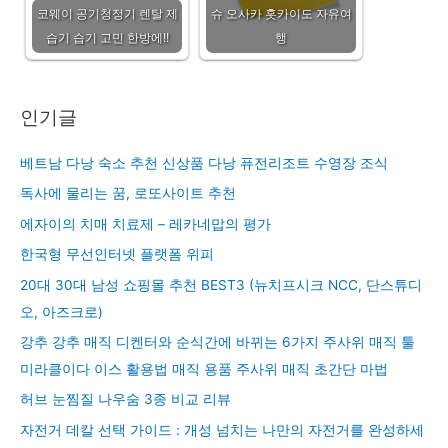
코웨이 공기청정기 렌탈 제
슈 오사카 홋카이도 자유여
습기 습기 고민 한방에!!
행
인기글
베트남 다낭 숙소 추천 신상품 다낭 퓨전리조트 수영장 조식
독사에 물리는 꿈, 로또사이트 추천
에자이의 치매 치료제 – 레카네맙의 평가
한국형 무선인터넷 플랫폼 위피
20대 30대 남성 쇼핑몰 추천 BEST3 (뉴치프시크 NCC, 단스튜디
오, 아즈크로)
강추 강추 매직 디켄터와 순식간에 바뀌는 6가지 주사위 매직 툴
미라클이다 이스 활용법 매직 용품 주사위 매직 초간단 마법
허브 눈찜질 나우숨 3종 비교 리뷰
자전거 데칼 선택 가이드 : 개성 넘치는 나만의 자전거를 완성하세