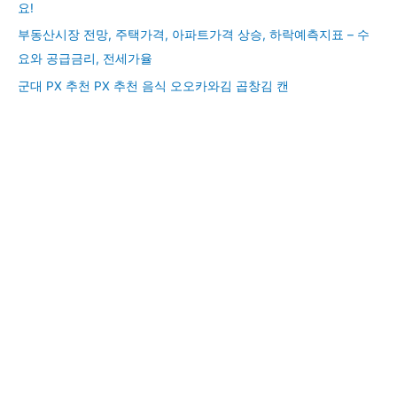
요!
부동산시장 전망, 주택가격, 아파트가격 상승, 하락예측지표 – 수
요와 공급금리, 전세가율
군대 PX 추천 PX 추천 음식 오오카와김 곱창김 캔