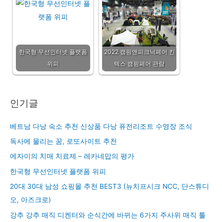
한국형 무선인터넷 플랫폼
2022 캠핑앤피크닉페어 킨
위피
텍스 캠핑페어 관람
인기글
베트남 다낭 숙소 추천 신상품 다낭 퓨전리조트 수영장 조식
독사에 물리는 꿈, 로또사이트 추천
에자이의 치매 치료제 – 레카네맙의 평가
한국형 무선인터넷 플랫폼 위피
20대 30대 남성 쇼핑몰 추천 BEST3 (뉴치프시크 NCC, 단스튜디
오, 아즈크로)
강추 강추 매직 디켄터와 순식간에 바뀌는 6가지 주사위 매직 툴