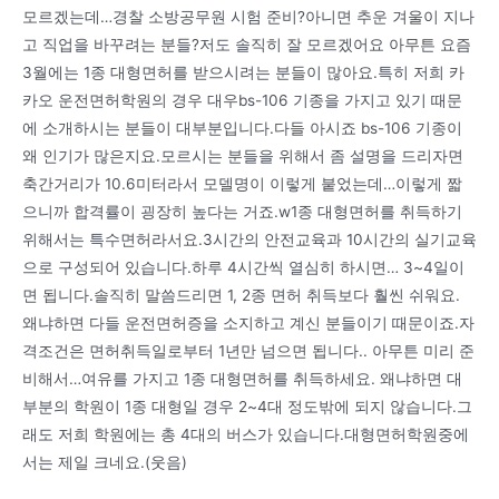
모르겠는데…경찰 소방공무원 시험 준비?아니면 추운 겨울이 지나
고 직업을 바꾸려는 분들?저도 솔직히 잘 모르겠어요 아무튼 요즘
3월에는 1종 대형면허를 받으시려는 분들이 많아요.특히 저희 카
카오 운전면허학원의 경우 대우bs-106 기종을 가지고 있기 때문
에 소개하시는 분들이 대부분입니다.다들 아시죠 bs-106 기종이
왜 인기가 많은지요.모르시는 분들을 위해서 좀 설명을 드리자면
축간거리가 10.6미터라서 모델명이 이렇게 붙었는데…이렇게 짧
으니까 합격률이 굉장히 높다는 거죠.w1종 대형면허를 취득하기
위해서는 특수면허라서요.3시간의 안전교육과 10시간의 실기교육
으로 구성되어 있습니다.하루 4시간씩 열심히 하시면… 3~4일이
면 됩니다.솔직히 말씀드리면 1, 2종 면허 취득보다 훨씬 쉬워요.
왜냐하면 다들 운전면허증을 소지하고 계신 분들이기 때문이죠.자
격조건은 면허취득일로부터 1년만 넘으면 됩니다.. 아무튼 미리 준
비해서…여유를 가지고 1종 대형면허를 취득하세요. 왜냐하면 대
부분의 학원이 1종 대형일 경우 2~4대 정도밖에 되지 않습니다.그
래도 저희 학원에는 총 4대의 버스가 있습니다.대형면허학원중에
서는 제일 크네요.(웃음)