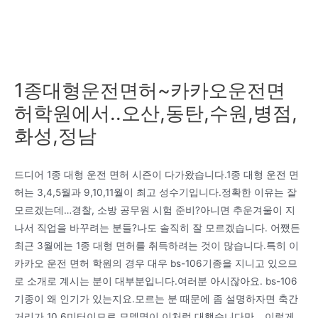
1종대형운전면허~카카오운전면
허학원에서..오산,동탄,수원,병점,
화성,정남
드디어 1종 대형 운전 면허 시즌이 다가왔습니다.1종 대형 운전 면
허는 3,4,5월과 9,10,11월이 최고 성수기입니다.정확한 이유는 잘
모르겠는데…경찰, 소방 공무원 시험 준비?아니면 추운겨울이 지
나서 직업을 바꾸려는 분들?나도 솔직히 잘 모르겠습니다. 어쨌든
최근 3월에는 1종 대형 면허를 취득하려는 것이 많습니다.특히 이
카카오 운전 면허 학원의 경우 대우 bs-106기종을 지니고 있으므
로 소개로 계시는 분이 대부분입니다.여러분 아시잖아요. bs-106
기종이 왜 인기가 있는지요.모르는 분 때문에 좀 설명하자면 축간
거리가 10.6미터이므로 모델명이 이처럼 대했습니다만… 이렇게