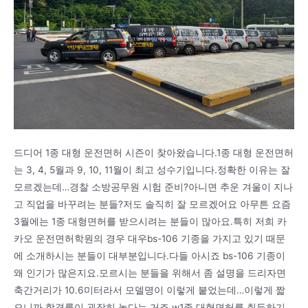
드디어 1종 대형 운전면허 시즌이 찾아왔습니다.1종 대형 운전면허
는 3, 4, 5월과 9, 10, 11월이 최고 성수기입니다.정확한 이유는 잘
모르겠는데…경찰 소방공무원 시험 준비?아니면 추운 겨울이 지나
고 직업을 바꾸려는 분들?저도 솔직히 잘 모르겠어요 아무튼 요즘
3월에는 1종 대형면허를 받으시려는 분들이 많아요.특히 저희 카
카오 운전면허학원의 경우 대우bs-106 기종을 가지고 있기 때문
에 소개하시는 분들이 대부분입니다.다들 아시죠 bs-106 기종이
왜 인기가 많은지요.모르시는 분들을 위해서 좀 설명을 드리자면
축간거리가 10.6미터라서 모델명이 이렇게 붙었는데…이렇게 짧
으니까 합격률이 굉장히 높다는 거죠.w1종 대형면허를 취득하기