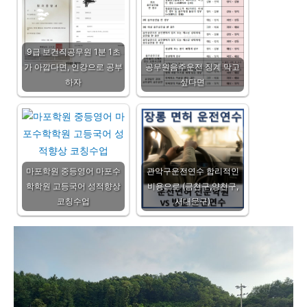
9급 보건직공무원 1분 1초
가 아깝다면, 인강으로 공부
공무원음주운전 징계 막고
하자
싶다면
마포학원 중등영어 마포수
관악구운전연수 합리적인
학학원 고등국어 성적향상
비용으로 (금천구,양천구,
코칭수업
서대문구)