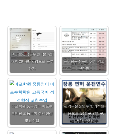
9급 보건직공무원 1분 1초
가 아깝다면, 인강으로 공부
공무원음주운전 징계 막고
하자
싶다면
마포학원 중등영어 마포수
관악구운전연수 합리적인
학학원 고등국어 성적향상
비용으로 (금천구,양천구,
코칭수업
서대문구)