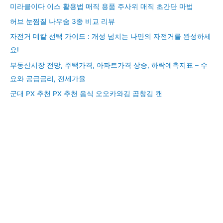
미라클이다 이스 활용법 매직 용품 주사위 매직 초간단 마법
허브 눈찜질 나우숨 3종 비교 리뷰
자전거 데칼 선택 가이드 : 개성 넘치는 나만의 자전거를 완성하세
요!
부동산시장 전망, 주택가격, 아파트가격 상승, 하락예측지표 – 수
요와 공급금리, 전세가율
군대 PX 추천 PX 추천 음식 오오카와김 곱창김 캔