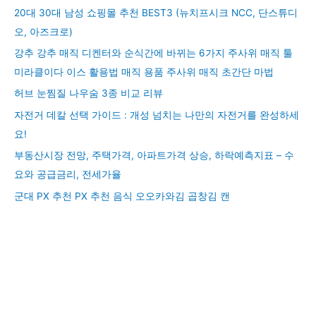
20대 30대 남성 쇼핑몰 추천 BEST3 (뉴치프시크 NCC, 단스튜디
오, 아즈크로)
강추 강추 매직 디켄터와 순식간에 바뀌는 6가지 주사위 매직 툴
미라클이다 이스 활용법 매직 용품 주사위 매직 초간단 마법
허브 눈찜질 나우숨 3종 비교 리뷰
자전거 데칼 선택 가이드 : 개성 넘치는 나만의 자전거를 완성하세
요!
부동산시장 전망, 주택가격, 아파트가격 상승, 하락예측지표 – 수
요와 공급금리, 전세가율
군대 PX 추천 PX 추천 음식 오오카와김 곱창김 캔