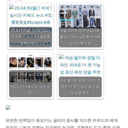
23.04.10(월) | 저녁 | 실시
4월 OOTD 남자 데일리룩
간 키워드 뉴스 #北屋室美
봄코디 패션 남친룩 하객룩
女#Ecopro…
소개팅룩 모음
20대 30대 남성 쇼핑몰 추
천 BEST3 (뉴치프시크
여성 발가락 양말 디자인 귀
NCC, 단스튜디오, 아즈크
여운 더 캣 기능성 등산 패
로)
션 양말 추천
은은한 반짝임이 돋보이는 글리터 원사를 믹스한 트위드와 배색
컬러의 니트의 조화는 지금부터 늦가을, 겨울에도 입기 좋은 소재