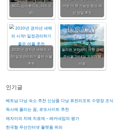
NCC, 단스튜디오, 아즈크
여운 더 캣 기능성 등산 패
로)
션 양말 추천
2020년 경자년 새해의 시
필리핀 보라카이 여행 경비
작! 일정관리하기 좋은 어플
준비물 3박4일 자유여행
추천
비용
인기글
베트남 다낭 숙소 추천 신상품 다낭 퓨전리조트 수영장 조식
독사에 물리는 꿈, 로또사이트 추천
에자이의 치매 치료제 – 레카네맙의 평가
한국형 무선인터넷 플랫폼 위피