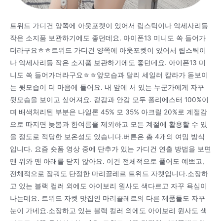
트위드 가디건 양쪽에 아웃포켓이 있어서 립스틱이나 악세사리등
작은 소지품 보관하기에도 좋던데요. 아이폰13 미니도 쏙 들어가
더라구요ㅎㅎ트위드 가디건 양쪽에 아웃포켓이 있어서 립스틱이
나 악세사리등 작은 소지품 보관하기에도 좋던데요. 아이폰13 미
니도 쏙 들어가더라구요ㅎㅎ앞모습과 달리 세일러 칼라가 돋보이
는 뒷모습이 더 마음에 들어요. 내 앞에 서 있는 누군가에게 자꾸
뒷모습을 보이고 싶어져요. 겉감과 안감 모두 폴리에스터 100%이
며 배색처리된 부분은 나일론 45% 모 35% 아크릴 20%로 계절감
으로 따지면 늦봄과 한여름을 제외하고 모든 계절에 활용할 수 있
을 정도로 적당한 보온성도 있습니다.버튼은 총 4개의 여밈 방식
입니다. 요즘 숏폼 영상 중에 단추가 있는 가디건 연출 방법을 보면
맨 위와 맨 아래를 닫지 않아요. 이건 전체적으로 풀어도 예쁘고,
전체적으로 잠궈도 단정한 마리끌레르 트위드 자켓입니다.소장하
고 있는 블랙 컬러 외에도 아이보리 원사도 색다르고 자꾸 욕심이
나는데요. 트위드 자켓 맛집인 마리끌레르의 다른 제품들도 자꾸
눈이 가네요.소장하고 있는 블랙 컬러 외에도 아이보리 원사도 색