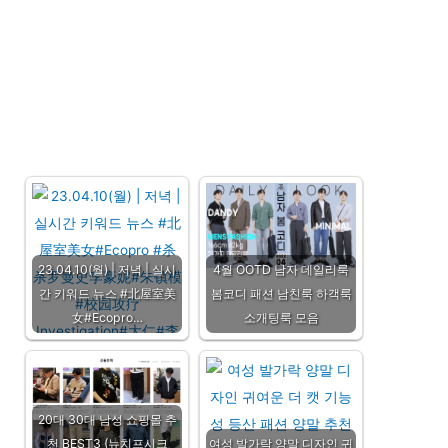
23.04.10(월) | 저녁 | 실시
4월 OOTD 남자 데일리룩
간 키워드 뉴스 #北屋室美
봄코디 패션 남친룩 하객룩
女#Ecopro…
소개팅룩 모음
20대 30대 남성 쇼핑몰 추
천 BEST3 (뉴치프시크
여성 발가락 양말 디자인 귀