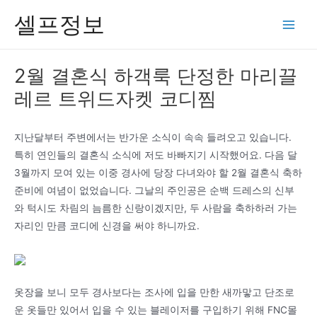
콘
셀프정보
텐
Main
츠
Men
로
2월 결혼식 하객룩 단정한 마리끌
건
레르 트위드자켓 코디찜
너
뛰
기
지난달부터 주변에서는 반가운 소식이 속속 들려오고 있습니다.
특히 연인들의 결혼식 소식에 저도 바빠지기 시작했어요. 다음 달
3월까지 모여 있는 이중 경사에 당장 다녀와야 할 2월 결혼식 축하
준비에 여념이 없었습니다. 그날의 주인공은 순백 드레스의 신부
와 턱시도 차림의 늠름한 신랑이겠지만, 두 사람을 축하하러 가는
자리인 만큼 코디에 신경을 써야 하니까요.
옷장을 보니 모두 경사보다는 조사에 입을 만한 새까맣고 단조로
운 옷들만 있어서 입을 수 있는 블레이저를 구입하기 위해 FNC몰