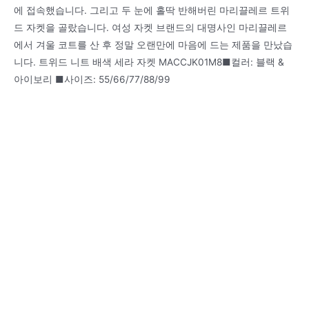
에 접속했습니다. 그리고 두 눈에 홀딱 반해버린 마리끌레르 트위
드 자켓을 골랐습니다. 여성 자켓 브랜드의 대명사인 마리끌레르
에서 겨울 코트를 산 후 정말 오랜만에 마음에 드는 제품을 만났습
니다. 트위드 니트 배색 세라 자켓 MACCJK01M8■컬러: 블랙 &
아이보리 ■사이즈: 55/66/77/88/99