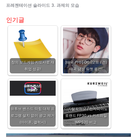
프레젠테이션 슬라이드 3. 과제의 모습
인기글
창의 보드게임 지도사로 재
[태국 가수] OG (오프 / 건)
취업 성공!
태국 남성 듀엣 옾깐!
유튜브 밴스드 막힘 대체 프
디지털피아노 / 전자피아노
로그램 설치 없이 광고 제거
로랜드 FP30 vs 커즈와일
(아이폰, 갤럭시)
MPS20 비교