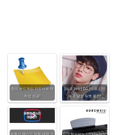
창의 보드게임 지도사로 재
[태국 가수] OG (오프 / 건)
취업 성공!
태국 남성 듀엣 옾깐!
유튜브 밴스드 막힘 대체 프
디지털피아노 / 전자피아노