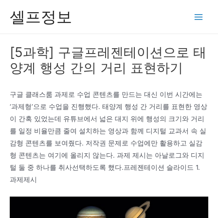
콘
셀프정보
텐
Main
츠
Men
로
[5과학] 구글프레젠테이션으로 태
건
양계 행성 간의 거리 표현하기
너
뛰
기
구글 클래스룸 과제로 수업 콘텐츠를 만드는 대신 이번 시간에는
‘과제형’으로 수업을 진행했다. 태양계 행성 간 거리를 표현한 영상
이 간혹 있었는데 유튜브에서 넓은 대지 위에 행성의 크기와 거리
를 일정 비율만큼 줄여 설치하는 영상과 함께 디지털 교과서 속 실
감형 콘텐츠를 보여줬다. 저작권 문제로 수업에만 활용하고 실감
형 콘텐츠는 여기에 올리지 않는다. 과제 제시는 아날로그와 디지
털 둘 중 하나를 취사선택하도록 했다.프레젠테이션 슬라이드 1.
과제제시