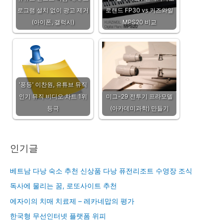
로그램 설치 없이 광고 제거
로랜드 FP30 vs 커즈와일
(아이폰, 갤럭시)
MPS20 비교
'풍등' 이찬원, 유튜브 뮤직
인기 뮤직 비디오 차트 1위
미그-29 전투기 프라모델
등극
(아카데미과학) 만들기
인기글
베트남 다낭 숙소 추천 신상품 다낭 퓨전리조트 수영장 조식
독사에 물리는 꿈, 로또사이트 추천
에자이의 치매 치료제 – 레카네맙의 평가
한국형 무선인터넷 플랫폼 위피