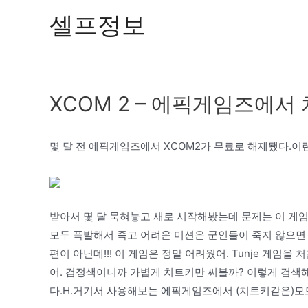
콘
셀프정보
텐
츠
로
건
XCOM 2 – 에픽게임즈에
너
뛰
기
몇 달 전 에픽게임즈에서 XCOM2가 무료로 해제됐다.이런
받아서 몇 달 묵혀놓고 새로 시작해봤는데 문제는 이 게
모두 폭발해서 죽고 어려운 미션은 군인들이 죽지 않으면 
편이 아닌데!!! 이 게임은 정말 어려웠어. Tunje 게임
어. 검정색이니까 가볍게 치트키만 써볼까? 이렇게 검색
다.H.거기서 사용해보는 에픽게임즈에서 (치트키같은)모드 실행법!