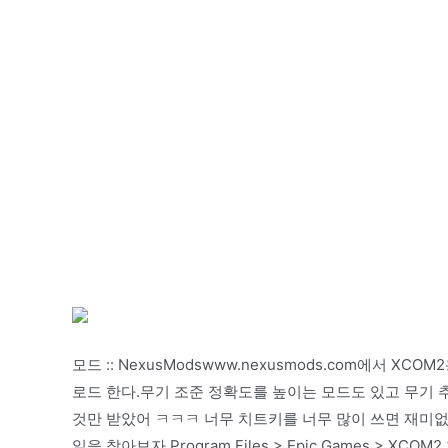
모드 :: NexusModswww.nexusmods.com에서 X
로드 한다.무기 조준 정확도를 높이는 모드도 있고 무기 
것만 받았어 ㅋㅋㅋ 너무 치트키를 너무 많이 쓰면 재미없다
일을 찾아보자.Program Files > Epic Games > XCO