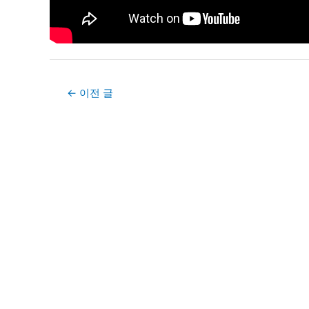
Post
←
이전 글
navigation