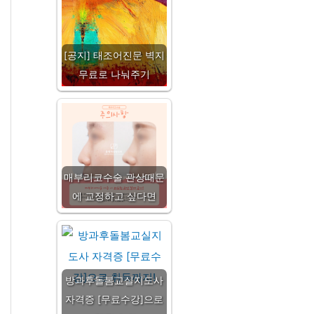
[공지] 태조어진문 벽지
무료로 나눠주기
매부리코수술 관상때문
에 교정하고 싶다면
방과후돌봄교실지도사
자격증 [무료수강]으로