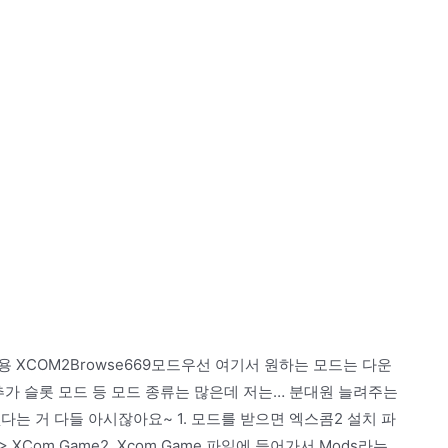
COM2용 XCOM2Browse669모드우선 여기서 원하는 모드는 다운
추가 슬롯 모드 등 모드 종류는 많은데 저는… 분대원 늘려주는
는 거 다들 아시잖아요~ 1. 모드를 받으면 엑스콤2 설치 파
M2 > XCom Game2. Xcom Game 파일에 들어가서 Mods라는